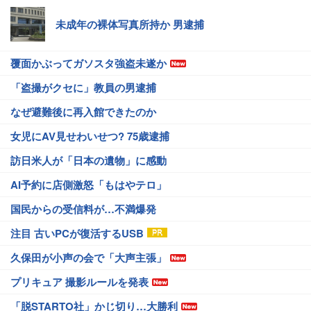
未成年の裸体写真所持か 男逮捕
覆面かぶってガソスタ強盗未遂か
「盗撮がクセに」教員の男逮捕
なぜ避難後に再入館できたのか
女児にAV見せわいせつ? 75歳逮捕
訪日米人が「日本の遺物」に感動
AI予約に店側激怒「もはやテロ」
国民からの受信料が…不満爆発
注目 古いPCが復活するUSB
久保田が小声の会で「大声主張」
プリキュア 撮影ルールを発表
「脱STARTO社」かじ切り…大勝利