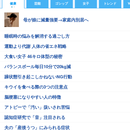
健康
芸能
ゴシップ
女子
トレンド
Y
母が娘に減量強要→家庭内別居へ
睡眠時の悩みを解消する過ごし方
運動より代謝 人体の省エネ戦略
大食い女子 46キロ体型の秘密
バランスボール毎日10分で20kg減
躁状態引き起こしかねないNG行動
キウイを食べる際の3つの注意点
脳梗塞になりやすい人の特徴
アトピーで「汚い」扱いされ苦悩
認知症研究で「音」注目される
夫の「産後うつ」にみられる症状