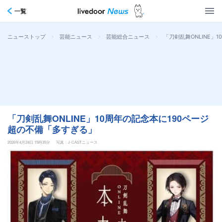
一覧
>
>
>
「刀剣乱舞ONLINE」
ニューストップ
芸能ニュース
芸能総合ニュース
「刀剣乱舞ONLINE」10周年の記念本に190ページ
超の不備「多すぎる」
2026年4月24日 15時35分
写真：J-CASTニュース