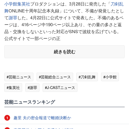
小学館
集英社
プロダクションは、3月28日に発売した「
刀剣乱
舞
ONLINE十周年記念本丸録」について、不備が発覚したとし
て
謝罪
した。4月22日に公式サイトで発表した。不備のあるペ
ージは、416ページ中190ページ以上あり、その量の多さと返
品・交換をしないといった対応がSNSで波紋を広げている。
公式サイトで一部ページの正
続きを読む
#芸能ニュース
#芸能総合ニュース
#刀剣乱舞
#小学館
#集英社
#謝罪
#J-CASTニュース
芸能ニュースランキング
趣里 夫の密会報道で離婚決断か
1