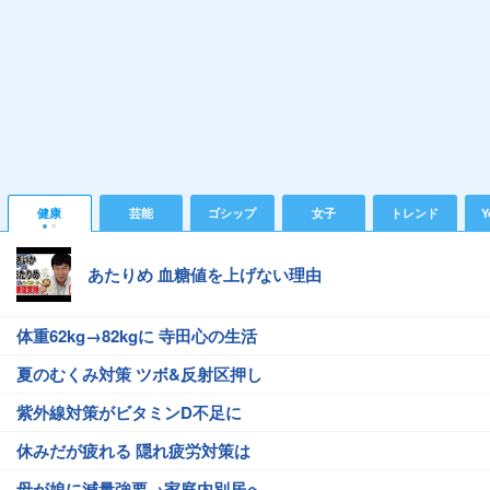
健康
芸能
ゴシップ
女子
トレンド
Y
あたりめ 血糖値を上げない理由
体重62kg→82kgに 寺田心の生活
夏のむくみ対策 ツボ&反射区押し
紫外線対策がビタミンD不足に
休みだが疲れる 隠れ疲労対策は
母が娘に減量強要→家庭内別居へ