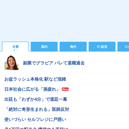
主要
国内
海外
IT 経済
ス
副業でグラビア バレて退職過去
お盆ラッシュ本格化 駅など混雑
日本社会に広がる「孫疲れ」
出廷も「わずか4分」で退廷一幕
「絶対に奇形生まれる」医師反対
使いづらい セルフレジに戸惑い