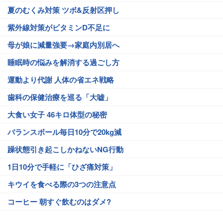
夏のむくみ対策 ツボ&反射区押し
紫外線対策がビタミンD不足に
母が娘に減量強要→家庭内別居へ
睡眠時の悩みを解消する過ごし方
運動より代謝 人体の省エネ戦略
歯科の保健治療を巡る「大嘘」
大食い女子 46キロ体型の秘密
バランスボール毎日10分で20kg減
躁状態引き起こしかねないNG行動
1日10分で手軽に「ひざ痛対策」
キウイを食べる際の3つの注意点
コーヒー 朝すぐ飲むのはダメ?