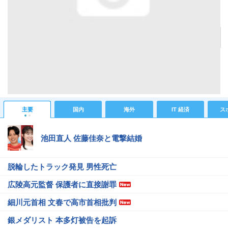
「パソコン版そのまますぎる!?」Androidスマホ向け「艦これ」Android携帯先行運用版の残
念なところ
記事へ戻る
#IT 経済ニュース
#ガジェットニュース
#艦隊これくしょん～艦これ～
#ゲームの話題
#アプリ
#ネット・ITニュース
主要
国内
海外
IT 経済
ス
池田直人 佐藤佳奈と電撃結婚
脱輪したトラック発見 男性死亡
広陵高元監督 保護者に直接謝罪
細川元首相 文春で高市首相批判
銀メダリスト 本多灯被告を起訴