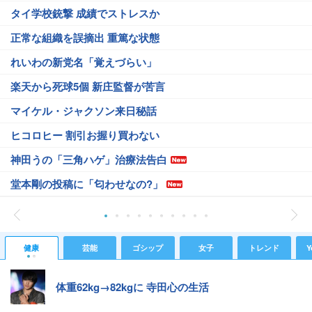
タイ学校銃撃 成績でストレスか
正常な組織を誤摘出 重篤な状態
れいわの新党名「覚えづらい」
楽天から死球5個 新庄監督が苦言
マイケル・ジャクソン来日秘話
ヒコロヒー 割引お握り買わない
神田うの「三角ハゲ」治療法告白
堂本剛の投稿に「匂わせなの?」
健康
芸能
ゴシップ
女子
トレンド
Y
体重62kg→82kgに 寺田心の生活