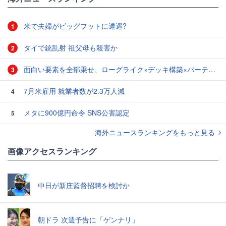
米で夫婦がビッグフットに遭遇?
1
タイで銃乱射 祖父母も殺害か
2
面白い要素を全部乗せ、ローグライク×デッキ構築×パーティ制RPGの「Chrono Ark」を遊んでみた
3
7月米雇用 就業者数が2.3万人減
4
メタに900億円命令 SNS公害認定
5
海外ニュースランキングをもっと見る
画像アクセスランキング
中日が新庄監督招聘を検討か
朝ドラ 次週予告に「ゲンナリ」