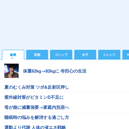
健康
芸能
ゴシップ
女子
トレンド
Y
体重62kg→82kgに 寺田心の生活
夏のむくみ対策 ツボ&反射区押し
紫外線対策がビタミンD不足に
母が娘に減量強要→家庭内別居へ
睡眠時の悩みを解消する過ごし方
運動より代謝 人体の省エネ戦略