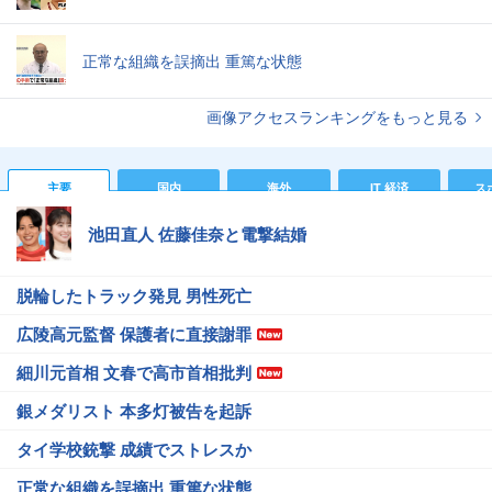
正常な組織を誤摘出 重篤な状態
画像アクセスランキングをもっと見る
主要
国内
海外
IT 経済
ス
池田直人 佐藤佳奈と電撃結婚
脱輪したトラック発見 男性死亡
広陵高元監督 保護者に直接謝罪
細川元首相 文春で高市首相批判
銀メダリスト 本多灯被告を起訴
タイ学校銃撃 成績でストレスか
正常な組織を誤摘出 重篤な状態