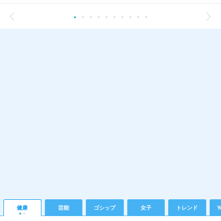
健康
芸能
ゴシップ
女子
トレンド
Y