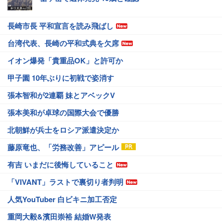
長崎市長 平和宣言を読み飛ばし
台湾代表、長崎の平和式典を欠席
イオン爆発「貴重品OK」と許可か
甲子園 10年ぶりに初戦で姿消す
張本智和が2連覇 妹とアベックV
張本美和が卓球の国際大会で優勝
北朝鮮が兵士をロシア派遣決定か
藤原竜也、「労務改善」アピール
有吉 いまだに後悔していること
「VIVANT」ラストで裏切り者判明
人気YouTuber 白ビキニ加工否定
重岡大毅&濱田崇裕 結婚W発表