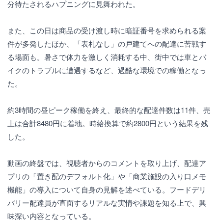
分待たされるハプニングに見舞われた。
また、この日は商品の受け渡し時に暗証番号を求められる案
件が多発したほか、「表札なし」の戸建てへの配達に苦戦す
る場面も。暑さで体力を激しく消耗する中、街中では車とバ
イクのトラブルに遭遇するなど、過酷な環境での稼働となっ
た。
約3時間の昼ピーク稼働を終え、最終的な配達件数は11件、売
上は合計8480円に着地。時給換算で約2800円という結果を残
した。
動画の終盤では、視聴者からのコメントを取り上げ、配達ア
プリの「置き配のデフォルト化」や「商業施設の入り口メモ
機能」の導入について自身の見解を述べている。フードデリ
バリー配達員が直面するリアルな実情や課題を知る上で、興
味深い内容となっている。