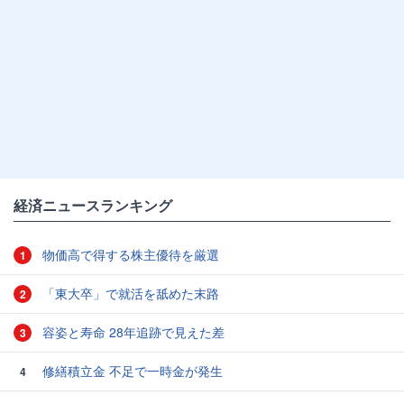
経済ニュースランキング
物価高で得する株主優待を厳選
1
「東大卒」で就活を舐めた末路
2
容姿と寿命 28年追跡で見えた差
3
修繕積立金 不足で一時金が発生
4