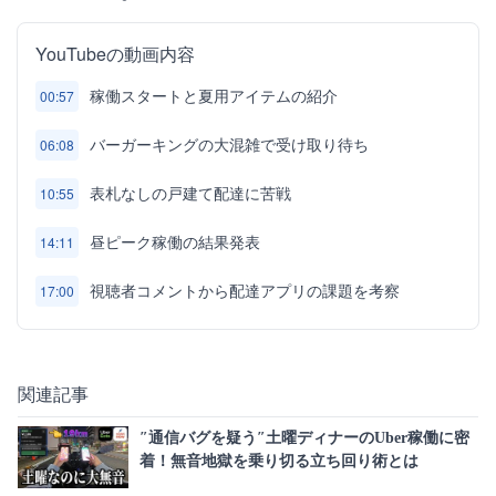
YouTubeの動画内容
稼働スタートと夏用アイテムの紹介
00:57
バーガーキングの大混雑で受け取り待ち
06:08
表札なしの戸建て配達に苦戦
10:55
昼ピーク稼働の結果発表
14:11
視聴者コメントから配達アプリの課題を考察
17:00
関連記事
″通信バグを疑う″土曜ディナーのUber稼働に密
着！無音地獄を乗り切る立ち回り術とは