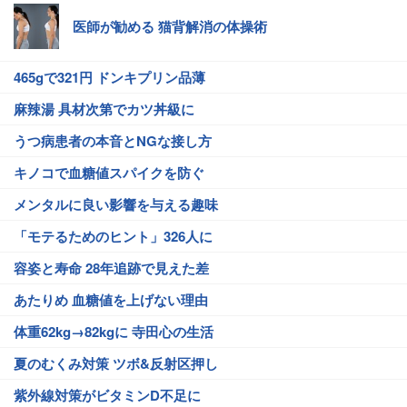
医師が勧める 猫背解消の体操術
465gで321円 ドンキプリン品薄
麻辣湯 具材次第でカツ丼級に
うつ病患者の本音とNGな接し方
キノコで血糖値スパイクを防ぐ
メンタルに良い影響を与える趣味
「モテるためのヒント」326人に
容姿と寿命 28年追跡で見えた差
あたりめ 血糖値を上げない理由
体重62kg→82kgに 寺田心の生活
夏のむくみ対策 ツボ&反射区押し
紫外線対策がビタミンD不足に