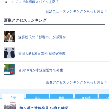
キノコで血糖値スパイクを防ぐ
5
経済ニュースランキングをもっと見る
画像アクセスランキング
森喜朗氏の「影響力」が減退か
重岡大毅&濱田崇裕 結婚W発表
台風16号が小笠原近海で発生
画像アクセスランキングをもっと見る
主要
国内
海外
IT 経済
ス
槍ヶ岳で遺体発見 19歳と確認