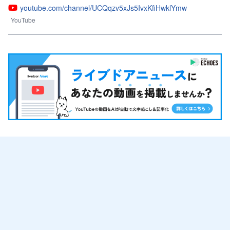
youtube.com/channel/UCQqzv5xJs5IvxKfiHwklYmw
YouTube