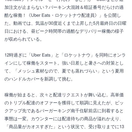
加注文が止まらない？バーキン大混雑＆暗証番号だらけの過
酷な稼働！《Uber Eats・ロケットナウ配達員》」を公開し
た。動画では、気温が30度近くまで上昇した5月最終日の日曜
日における、昼ピーク時間帯の過酷なデリバリー稼働の様子
が収められている。
12時過ぎに「Uber Eats」と「ロケットナウ」を同時にオンラ
インにして稼働をスタート。強い日差しと暑さへの対策とし
て、「メッシュ素材なので、夏でも蒸れづらい」という夏用
のハンドルカバーを新調して挑む。
稼働が始まると、次々と配達リクエストが舞い込む。高単価
のトリプル配達のオファーを獲得して順調に見えたが、ピッ
クアップ先であるバーガーキング南千住駅前店に到着すると
事態は一変。カウンターには配達待ちの商品が溢れかえり、
「商品量がカオスすぎた」という状況で、受け取りまでに13