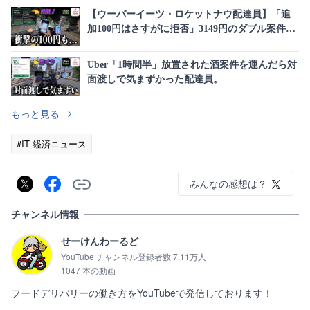
【ウーバーイーツ・ロケットナウ配達員】「追
加100円はさすがに拒否」3149円のダブル案件を
取った結果
Uber「1時間半」放置された酒案件を運んだら対
面渡しで気まずかった配達員。
もっと見る
#IT 経済ニュース
みんなの感想は？
チャンネル情報
せーけんわーるど
YouTube チャンネル登録者数 7.11万人
1047 本の動画