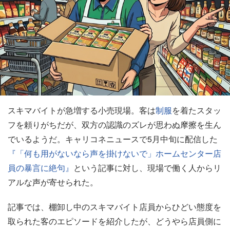
スキマバイトが急増する小売現場。客は
制服
を着たスタッ
フを頼りがちだが、双方の認識のズレが思わぬ摩擦を生ん
でいるようだ。キャリコネニュースで5月中旬に配信した
『「何も用がないなら声を掛けないで」ホームセンター店
員の暴言に絶句』
という記事に対し、現場で働く人からリ
アルな声が寄せられた。
記事では、棚卸し中のスキマバイト店員からひどい態度を
取られた客のエピソードを紹介したが、どうやら店員側に