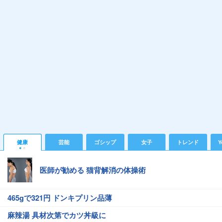
健康
芸能
ゴシップ
女子
トレンド
Y
医師が勧める 猫背解消の体操術
465gで321円 ドンキプリン品薄
麻辣湯 具材次第でカツ丼級に