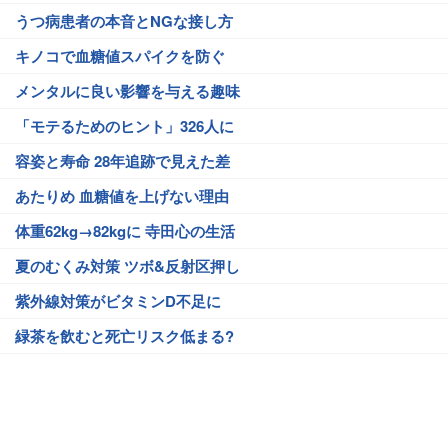
うつ病患者の本音とNGな接し方
キノコで血糖値スパイクを防ぐ
メンタルに良い影響を与える趣味
「モテるためのヒント」326人に
容姿と寿命 28年追跡で見えた差
あたりめ 血糖値を上げない理由
体重62kg→82kgに 寺田心の生活
夏のむくみ対策 ツボ&反射区押し
紫外線対策がビタミンD不足に
緑茶を飲むと死亡リスク低まる?