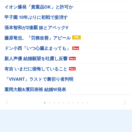
イオン爆発「貴重品OK」と許可か
甲子園 10年ぶりに初戦で姿消す
張本智和が2連覇 妹とアベックV
藤原竜也、「労務改善」アピール
ドン小西「いつ心臓止まっても」
新人声優 結婚願望を吐露し反響
有吉 いまだに後悔していること
「VIVANT」ラストで裏切り者判明
重岡大毅&濱田崇裕 結婚W発表