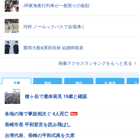
JR東海夜行列車が一夜限りの復刻
河村 ノールックパスで会場沸く
重岡大毅&濱田崇裕 結婚W発表
画像アクセスランキングをもっと見る
主要
国内
海外
IT 経済
ス
槍ヶ岳で遺体発見 19歳と確認
各地の海で事故相次ぐ 4人死亡
長崎市長 平和宣言を読み飛ばし
台湾代表、長崎の平和式典を欠席