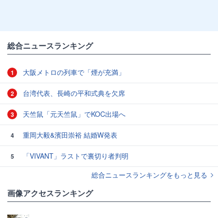
総合ニュースランキング
大阪メトロの列車で「煙が充満」
1
台湾代表、長崎の平和式典を欠席
2
天竺鼠「元天竺鼠」でKOC出場へ
3
重岡大毅&濱田崇裕 結婚W発表
4
「VIVANT」ラストで裏切り者判明
5
総合ニュースランキングをもっと見る
画像アクセスランキング