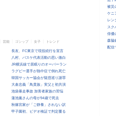
被災
ケニ
レン
スク
俳優
森脇
芸能
ゴシップ
女子
トレンド
配信
長友、FC東京で現役続行を宣言
八村、バスケ代表活動の思い激白
JR横浜線で居眠りのオーバーラン
ラグビー選手が熱中症で倒れ死亡
韓国サッカー協会が疑惑巡り謝罪
大倉忠義「鳥貴族」実父と初共演
池袋暴走事故 加害者家族の苦悩
蓮池薫さんの母が94歳で死去
秋篠宮家が「ご静養」されない訳
甲子園初、ビデオ検証で判定覆る