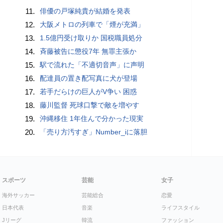
11.
俳優の戸塚純貴が結婚を発表
12.
大阪メトロの列車で「煙が充満」
13.
1.5億円受け取りか 国税職員処分
14.
斉藤被告に懲役7年 無罪主張か
15.
駅で流れた「不適切音声」に声明
16.
配達員の置き配写真に犬が登場
17.
若手だらけの巨人がV争い 困惑
18.
藤川監督 死球口撃で敵を増やす
19.
沖縄移住 1年住んで分かった現実
20.
「売り方汚すぎ」Number_iに落胆
スポーツ
芸能
女子
海外サッカー
芸能総合
恋愛
日本代表
音楽
ライフスタイル
Jリーグ
韓流
ファッション