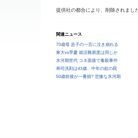
提供社の都合により、削除されまし
関連ニュース
70歳母 息子の一言に泣き崩れる
東大vs早慶 就活難易度は同じか
氷河期世代 コネ面接で毒殺事件
寿司洗剤は43歳…中年の欲の罠
50歳前後が一番損? 悲惨な氷河期