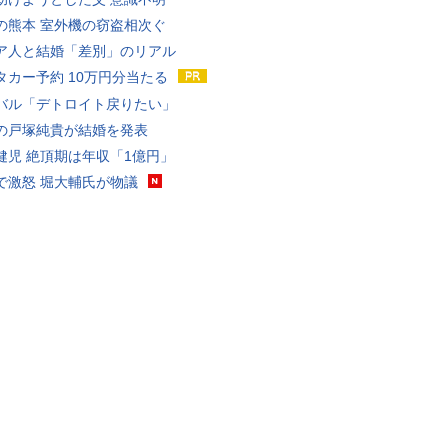
の熊本 室外機の窃盗相次ぐ
ア人と結婚「差別」のリアル
タカー予約 10万円分当たる
バル「デトロイト戻りたい」
の戸塚純貴が結婚を発表
健児 絶頂期は年収「1億円」
で激怒 堀大輔氏が物議