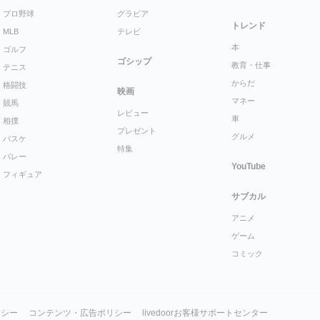
プロ野球
グラビア
トレンド
MLB
テレビ
本
ゴルフ
ゴシップ
教育・仕事
テニス
からだ
格闘技
映画
マネー
競馬
レビュー
車
相撲
プレゼント
グルメ
バスケ
特集
バレー
YouTube
フィギュア
サブカル
アニメ
ゲーム
コミック
リシー
コンテンツ・広告ポリシー
livedoorお客様サポートセンター