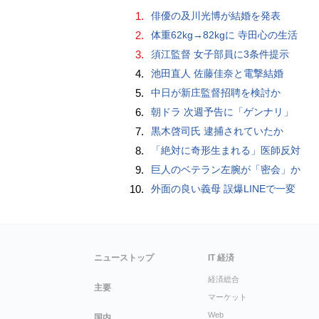
1.
俳優の及川光博が結婚を発表
2.
体重62kg→82kgに 寺田心の生活
3.
須江監督 女子部員に3条件提示
4.
池田直人 佐藤佳奈と電撃結婚
5.
中日が新庄監督招聘を検討か
6.
朝ドラ 次週予告に「ゲンナリ」
7.
黒木啓司氏 逮捕されていたか
8.
「絶対に奇形生まれる」医師反対
9.
巨人のベテラン左腕が「密会」か
10.
外面の良い義母 誤爆LINEで一変
ニューストップ
IT 経済
経済総合
主要
マーケット
Web
国内