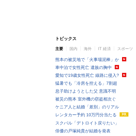
トピックス
主要
国内
海外
IT 経済
スポーツ
熊本の被災地で「火事場泥棒」か
車中泊で女性死亡 遺族の胸中
愛知で19歳女性死亡 線路に侵入?
猛暑でも「冷房を控える」7割超
息子助けようとした父 意識不明
被災の熊本 室外機の窃盗相次ぐ
ケニア人と結婚「差別」のリアル
レンタカー予約 10万円分当たる
スクバル「デトロイト戻りたい」
俳優の戸塚純貴が結婚を発表