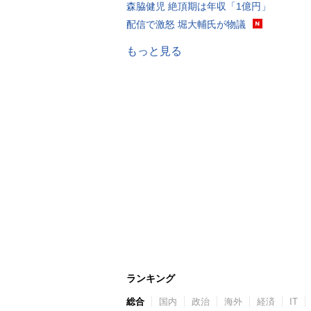
森脇健児 絶頂期は年収「1億円」
配信で激怒 堀大輔氏が物議
もっと見る
ランキング
総合
国内
政治
海外
経済
IT