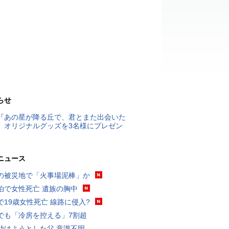
らせ
『あの星が降る丘で、君とまた出会いた
』オリジナルグッズを3名様にプレゼン
ニュース
の被災地で「火事場泥棒」か
泊で女性死亡 遺族の胸中
で19歳女性死亡 線路に侵入?
でも「冷房を控える」7割超
助けようとした父 意識不明