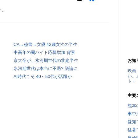
た。
CA→秘書→女優 42歳女性の半生
中高年の闇バイト応募増加 背景
京大卒が…氷河期世代の壮絶半生
お知
氷河期世代は本当に不遇? 議論に
映画
い。
AI時代こそ 40～50代が活躍か
ト！
主要
熊本
車中
愛知
猛暑
息子