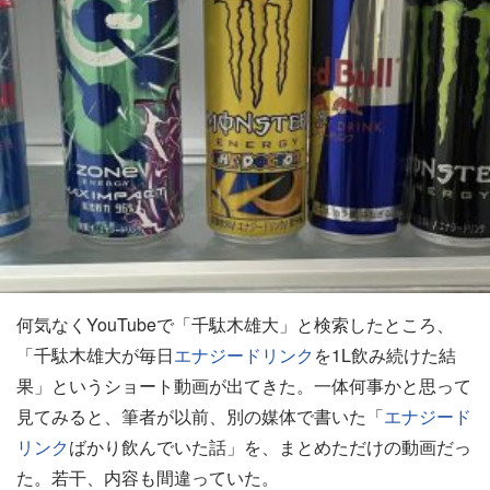
何気なくYouTubeで「千駄木雄大」と検索したところ、
「千駄木雄大が毎日
エナジードリンク
を1L飲み続けた結
果」というショート動画が出てきた。一体何事かと思って
見てみると、筆者が以前、別の媒体で書いた「
エナジード
リンク
ばかり飲んでいた話」を、まとめただけの動画だっ
た。若干、内容も間違っていた。