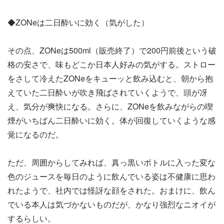
◆ZONeは二日酔いに効く（気がした）
その点、ZONeは500ml（販売終了）で200円前後という破
格の安さで、味もどこか日本人好みの気がする。ストロー
をさして冷えたZONeをキューッと飲み込むと、朝から抱
えていた二日酔いが吹き飛ばされていくようで、頭が冴
え、気分が爽快になる。さらに、ZONeを飲みながらの喫
煙がいちばん二日酔いに効く。体が回復していくような感
覚になるのだ。
ただ、周囲からしてみれば、真っ黒いボトルに入った変な
色のジュースを毎日のように飲んでいる姿は不健康に思わ
れたようで、社内では怪訝な顔をされた。おまけに、飲ん
でいる本人は気づかないものだが、かなり強烈なニオイが
するらしい。