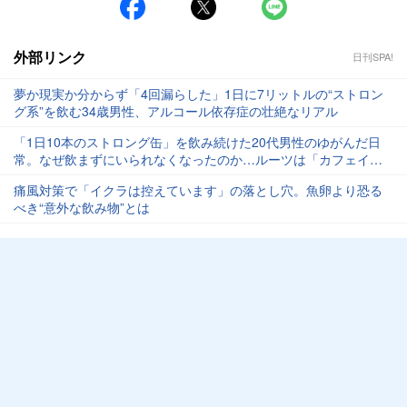
外部リンク
日刊SPA!
夢か現実か分からず「4回漏らした」1日に7リットルの“ストロン
グ系”を飲む34歳男性、アルコール依存症の壮絶なリアル
「1日10本のストロング缶」を飲み続けた20代男性のゆがんだ日
常。なぜ飲まずにいられなくなったのか…ルーツは「カフェイン
依存」にあった
痛風対策で「イクラは控えています」の落とし穴。魚卵より恐る
べき“意外な飲み物”とは