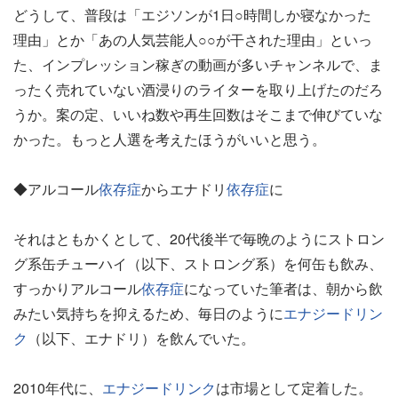
どうして、普段は「エジソンが1日○時間しか寝なかった
理由」とか「あの人気芸能人○○が干された理由」といっ
た、インプレッション稼ぎの動画が多いチャンネルで、ま
ったく売れていない酒浸りのライターを取り上げたのだろ
うか。案の定、いいね数や再生回数はそこまで伸びていな
かった。もっと人選を考えたほうがいいと思う。
◆アルコール
依存症
からエナドリ
依存症
に
それはともかくとして、20代後半で毎晩のようにストロン
グ系缶チューハイ（以下、ストロング系）を何缶も飲み、
すっかりアルコール
依存症
になっていた筆者は、朝から飲
みたい気持ちを抑えるため、毎日のように
エナジードリン
ク
（以下、エナドリ）を飲んでいた。
2010年代に、
エナジードリンク
は市場として定着した。