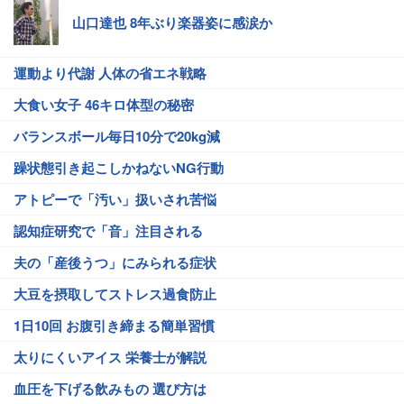
山口達也 8年ぶり楽器姿に感涙か
運動より代謝 人体の省エネ戦略
大食い女子 46キロ体型の秘密
バランスボール毎日10分で20kg減
躁状態引き起こしかねないNG行動
アトピーで「汚い」扱いされ苦悩
認知症研究で「音」注目される
夫の「産後うつ」にみられる症状
大豆を摂取してストレス過食防止
1日10回 お腹引き締まる簡単習慣
太りにくいアイス 栄養士が解説
血圧を下げる飲みもの 選び方は