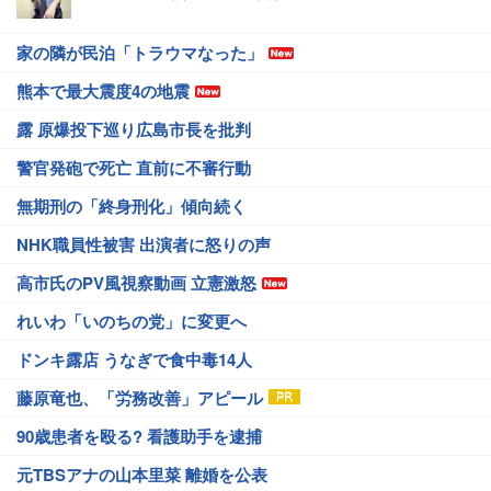
家の隣が民泊「トラウマなった」
熊本で最大震度4の地震
露 原爆投下巡り広島市長を批判
警官発砲で死亡 直前に不審行動
無期刑の「終身刑化」傾向続く
NHK職員性被害 出演者に怒りの声
高市氏のPV風視察動画 立憲激怒
れいわ「いのちの党」に変更へ
ドンキ露店 うなぎで食中毒14人
藤原竜也、「労務改善」アピール
90歳患者を殴る? 看護助手を逮捕
元TBSアナの山本里菜 離婚を公表