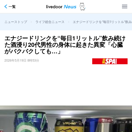
一覧
>
>
エナジードリンクを“毎日1リットル”飲
ニューストップ
ライフ総合ニュース
エナジードリンクを“毎日1リットル”飲み続け
た酒浸り20代男性の身体に起きた異変「心臓
がバクバクしても…」
2026年5月19日 8時53分