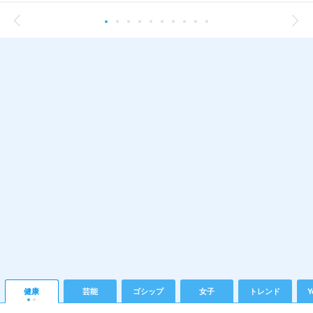
健康
芸能
ゴシップ
女子
トレンド
Y