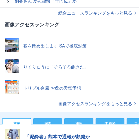
桐谷さん がん後悔「千円位」か
5
総合ニュースランキングをもっと見る
画像アクセスランキング
客を閉め出します SAで徹底対策
りくりゅうに「そろそろ飽きた」
トリプル台風 お盆の天気予想
画像アクセスランキングをもっと見る
主要
国内
海外
IT 経済
ス
「泥酔者」熊本で通報が頻発か