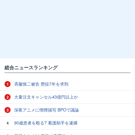
総合ニュースランキング
斉藤慎二被告 懲役7年を求刑
1
大量注文キャンセル43億円以上か
2
深夜アニメに喫煙描写 BPOで議論
3
90歳患者を殴る? 看護助手を逮捕
4