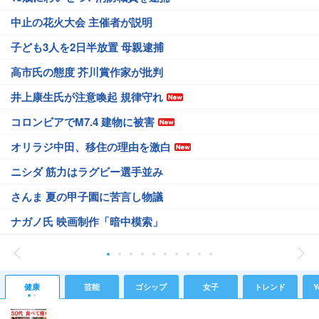
中止の花火大会 主催者が説明
子ども3人を2日半放置 母親逮捕
高市氏の態度 芥川賞作家が批判
井上康生氏が注意喚起 規律守れ
コロンビアでM7.4 建物に被害
オリラジ中田、移住の理由を激白
ニシダ 筋力はラグビー選手並み
さんま 夏の甲子園に苦言し物議
ナガノ氏 映画制作「暗中模索」
健康
芸能
ゴシップ
女子
トレンド
Y