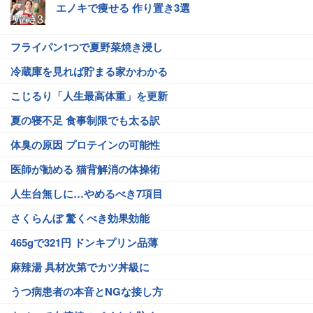
エノキで痩せる 作り置き3選
フライパン1つで夏野菜焼き浸し
冷蔵庫を見れば貯まる家かわかる
こじるり「人生最高体重」を更新
夏の寝不足 食事制限でも太る訳
体臭の原因 プロテインの可能性
医師が勧める 猫背解消の体操術
人生台無しに…やめるべき7項目
さくらんぼ 驚くべき効果効能
465gで321円 ドンキプリン品薄
麻辣湯 具材次第でカツ丼級に
うつ病患者の本音とNGな接し方