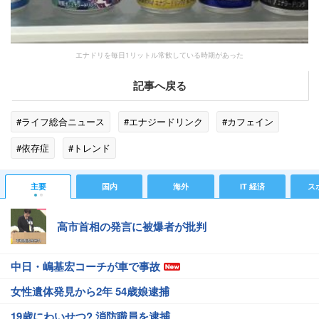
エナドリを毎日1リットル常飲している時期があった
記事へ戻る
#ライフ総合ニュース
#エナジードリンク
#カフェイン
#依存症
#トレンド
主要
国内
海外
IT 経済
ス
高市首相の発言に被爆者が批判
中日・嶋基宏コーチが車で事故
女性遺体発見から2年 54歳娘逮捕
19歳にわいせつ? 消防職員を逮捕