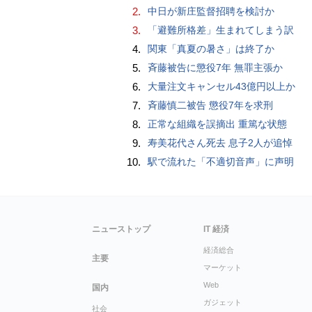
2.
中日が新庄監督招聘を検討か
3.
「避難所格差」生まれてしまう訳
4.
関東「真夏の暑さ」は終了か
5.
斉藤被告に懲役7年 無罪主張か
6.
大量注文キャンセル43億円以上か
7.
斉藤慎二被告 懲役7年を求刑
8.
正常な組織を誤摘出 重篤な状態
9.
寿美花代さん死去 息子2人が追悼
10.
駅で流れた「不適切音声」に声明
ニューストップ
IT 経済
経済総合
主要
マーケット
Web
国内
ガジェット
社会