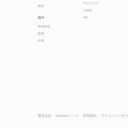
ITビジネス
政治
IT総合
海外
PR
海外総合
韓国
中国
運営会社
livedoorトップ
利用規約
プライバシーポ