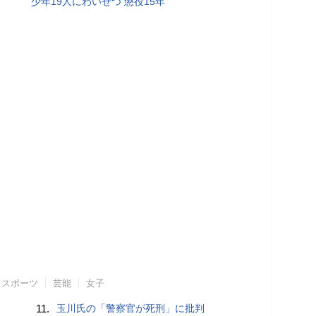
少年19人にわいせつ 懲役15年
スポーツ
芸能
女子
11.
玉川氏の「警察官が死刑」に批判