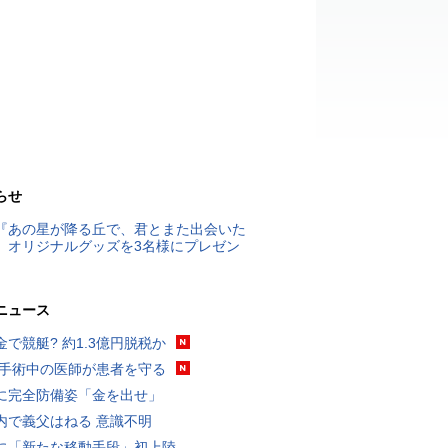
らせ
『あの星が降る丘で、君とまた出会いた
』オリジナルグッズを3名様にプレゼン
ニュース
金で競艇? 約1.3億円脱税か
 手術中の医師が患者を守る
に完全防備姿「金を出せ」
内で義父はねる 意識不明
に「新たな移動手段」初上陸