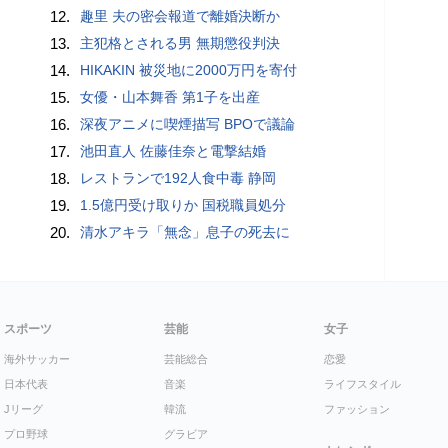
12.
趣里 夫の密会報道で離婚決断か
13.
主犯格とされる男 無期懲役判決
14.
HIKAKIN 被災地に2000万円を寄付
15.
女優・山本舞香 第1子を出産
16.
深夜アニメに喫煙描写 BPOで議論
17.
池田直人 佐藤佳奈と電撃結婚
18.
レストランで192人食中毒 静岡
19.
1.5億円受け取りか 国税職員処分
20.
清水アキラ「無念」息子の死去に
スポーツ
芸能
女子
海外サッカー
芸能総合
恋愛
日本代表
音楽
ライフスタイル
Jリーグ
韓流
ファッション
プロ野球
グラビア