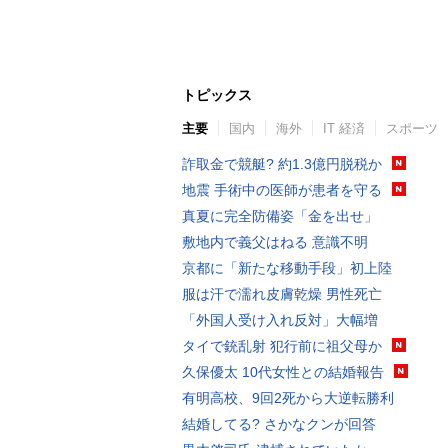
トピックス
主要
国内
海外
IT 経済
スポーツ
詐取金で競艇? 約1.3億円脱税か
地震 手術中の医師が患者を守る
真夏に完全防備姿「金を出せ」
敷地内で義父はねる 意識不明
京都に「新たな移動手段」初上陸
服は汗で濡れ皮膚乾燥 男性死亡
「外国人受け入れ反対」大幅増
タイで銃乱射 犯行前に祖父母か
久保優太 10代女性との結婚報告
有明高校、9回2死から大逆転勝利
結婚してる? さかなクンが回答