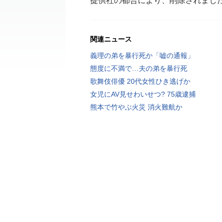
提供社の都合により、削除されまし
関連ニュース
義理の弟を暴行死か「嘘の通報」
態度に不満で…夫の弟を暴行死
歌舞伎俳優 20代女性ひき逃げか
女児にAV見せわいせつ? 75歳逮捕
熊本で竹やぶ火災 消火難航か