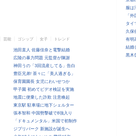
服は
「外
タイ
久保
芸能
ゴシップ
女子
トレンド
有明
結婚
池田直人 佐藤佳奈と電撃結婚
黒木
広陵の暴力問題 元監督が陳謝
神田うの「3回流産してる」告白
豊臣兄弟! 茶々に「美人過ぎる」
保育園園長 女児にわいせつか
甲子園 初めてビデオ検証を実施
地震に便乗した詐欺 注意喚起
東京駅 駐車場に地下シェルター
張本智和 中国勢撃破で8強入り
「ドキュメンタル」米国で初制作
ジブリパーク 新施設が誕生へ