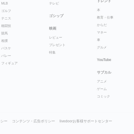
トレンド
MLB
テレビ
本
ゴルフ
ゴシップ
教育・仕事
テニス
からだ
格闘技
映画
マネー
競馬
レビュー
車
相撲
プレゼント
グルメ
バスケ
特集
バレー
YouTube
フィギュア
サブカル
アニメ
ゲーム
コミック
リシー
コンテンツ・広告ポリシー
livedoorお客様サポートセンター