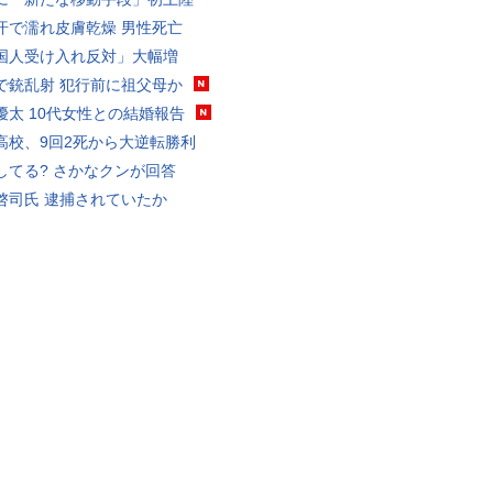
汗で濡れ皮膚乾燥 男性死亡
国人受け入れ反対」大幅増
で銃乱射 犯行前に祖父母か
優太 10代女性との結婚報告
高校、9回2死から大逆転勝利
してる? さかなクンが回答
啓司氏 逮捕されていたか