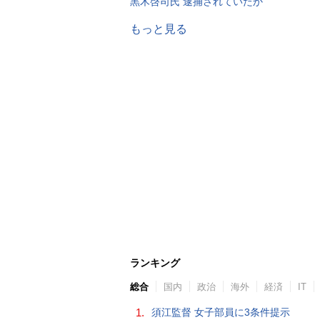
黒木啓司氏 逮捕されていたか
もっと見る
ランキング
総合
国内
政治
海外
経済
IT
1.
須江監督 女子部員に3条件提示