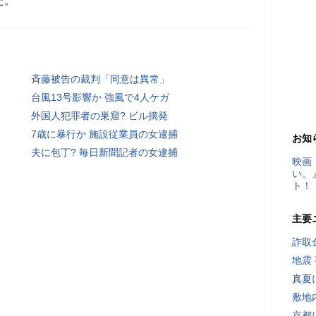
た。
斉藤被告の裁判「同意は異常」
台風13号影響か 強風で4人ケガ
外国人犯罪者の巣窟? ビル摘発
7歳に暴行か 施設従業員の女逮捕
お知
夫に包丁? 毎日新聞記者の女逮捕
映画
い。
ト！
主要
詐取
地震
真夏
敷地
京都