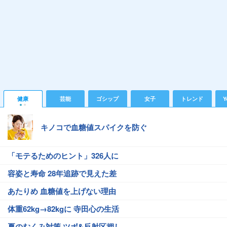
健康
芸能
ゴシップ
女子
トレンド
Y
キノコで血糖値スパイクを防ぐ
「モテるためのヒント」326人に
容姿と寿命 28年追跡で見えた差
あたりめ 血糖値を上げない理由
体重62kg→82kgに 寺田心の生活
夏のむくみ対策 ツボ&反射区押し