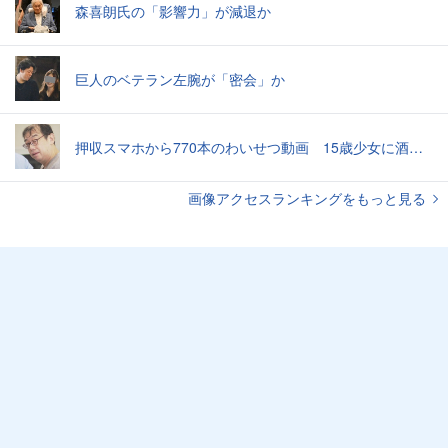
森喜朗氏の「影響力」が減退か
巨人のベテラン左腕が「密会」か
押収スマホから770本のわいせつ動画 15歳少女に酒と薬飲ませ性的暴行か 54歳男を再逮捕 「薬もありますよ」とSNSで誘い出し
画像アクセスランキングをもっと見る