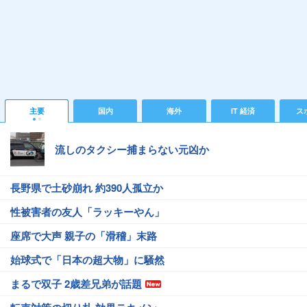
主要
国内
海外
IT 経済
ス
流しのタクシー捕まらない元凶か
長野県で土砂崩れ 約390人孤立か
性被害者の友人「ラッキーやん」
座席で大声 親子の「滑稽」末路
始球式で「日本の超大物」に騒然
まるで双子 2歳差兄弟が話題