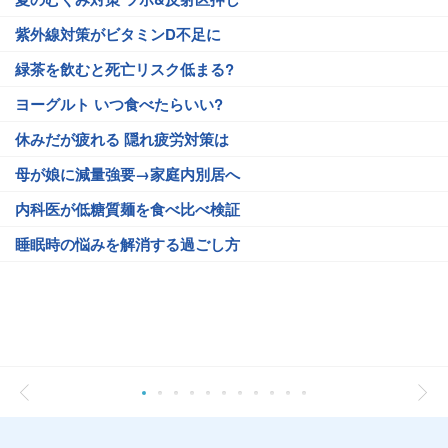
紫外線対策がビタミンD不足に
緑茶を飲むと死亡リスク低まる?
ヨーグルト いつ食べたらいい?
休みだが疲れる 隠れ疲労対策は
母が娘に減量強要→家庭内別居へ
内科医が低糖質麺を食べ比べ検証
睡眠時の悩みを解消する過ごし方