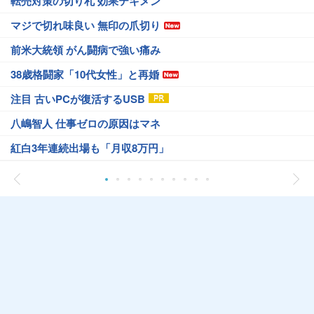
転売対策の切り札 効果テキメン
マジで切れ味良い 無印の爪切り
前米大統領 がん闘病で強い痛み
38歳格闘家「10代女性」と再婚
注目 古いPCが復活するUSB
八嶋智人 仕事ゼロの原因はマネ
紅白3年連続出場も「月収8万円」