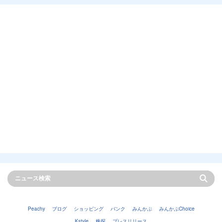
Peachy
ブログ
ショッピング
バンク
みんかぶ
みんかぶChoice
Kstyle
株探
プレスリリース