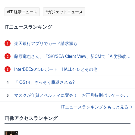
#IT 経済ニュース
#ガジェットニュース
ITニュースランキング
楽天銀行アプリでカード請求額も
1
藤原竜也さん、「SKYSEA Client View」新CMで「AI労務改善」をアピール 働き方をAIが分析したら「すぐに休んで」と言われる？
2
InterBEE2015レポート HALL4-５とその他
3
「iOS14」さっそく脱獄される?
4
マスクが年賀ノベルティに変身！ お正月特別パッケージの注文受付開始
5
ITニュースランキングをもっと見る
画像アクセスランキング