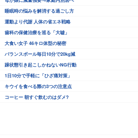
母が娘に減量強要→家庭内別居へ
睡眠時の悩みを解消する過ごし方
運動より代謝 人体の省エネ戦略
歯科の保健治療を巡る「大嘘」
大食い女子 46キロ体型の秘密
バランスボール毎日10分で20kg減
躁状態引き起こしかねないNG行動
1日10分で手軽に「ひざ痛対策」
キウイを食べる際の3つの注意点
コーヒー 朝すぐ飲むのはダメ?