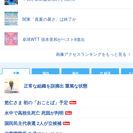
関東「真夏の暑さ」は終了か
卓球WTT 張本美和がベスト8進出
画像アクセスランキングをもっと見る
主要
国内
海外
IT 経済
ス
正常な組織を誤摘出 重篤な状態
悠仁さま 初の「おことば」予定
水中で高校生死亡 死因が判明
国民民主代表選 2人が立候補