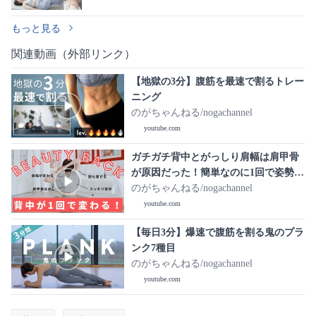
もっと見る
関連動画（外部リンク）
【地獄の3分】腹筋を最速で割るトレー
ニング
のがちゃんねる/nogachannel
youtube.com
ガチガチ背中とがっしり肩幅は肩甲骨
が原因だった！簡単なのに1回で姿勢が
変わって続けるほど背中が痩せるトレ
のがちゃんねる/nogachannel
ーニング
youtube.com
【毎日3分】爆速で腹筋を割る鬼のプラ
ンク7種目
のがちゃんねる/nogachannel
youtube.com