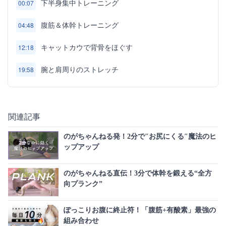
下半身集中トレーニング
00:07
腹筋＆体幹トレーニング
04:48
キャットカウで背骨をほぐす
12:18
腕と肩周りのストレッチ
19:58
関連記事
のがちゃんねる発！2分で″お尻にくる″魔法のヒ
ップアップ
のがちゃんねる直伝！3分で体幹を鍛える“全方
向プランク”
ぽっこりお腹に終止符！「腹筋+有酸素」最強の
組み合わせ