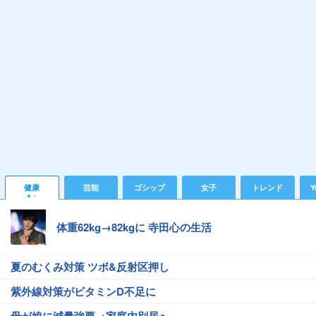
健康
芸能
ゴシップ
女子
トレンド
Y
体重62kg→82kgに 寺田心の生活
夏のむくみ対策 ツボ&反射区押し
紫外線対策がビタミンD不足に