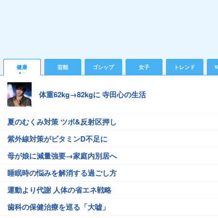
健康
芸能
ゴシップ
女子
トレンド
Y
体重62kg→82kgに 寺田心の生活
夏のむくみ対策 ツボ&反射区押し
紫外線対策がビタミンD不足に
母が娘に減量強要→家庭内別居へ
睡眠時の悩みを解消する過ごし方
運動より代謝 人体の省エネ戦略
歯科の保健治療を巡る「大嘘」