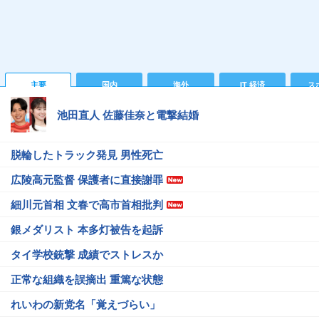
主要
国内
海外
IT 経済
ス
池田直人 佐藤佳奈と電撃結婚
脱輪したトラック発見 男性死亡
広陵高元監督 保護者に直接謝罪
細川元首相 文春で高市首相批判
銀メダリスト 本多灯被告を起訴
タイ学校銃撃 成績でストレスか
正常な組織を誤摘出 重篤な状態
れいわの新党名「覚えづらい」