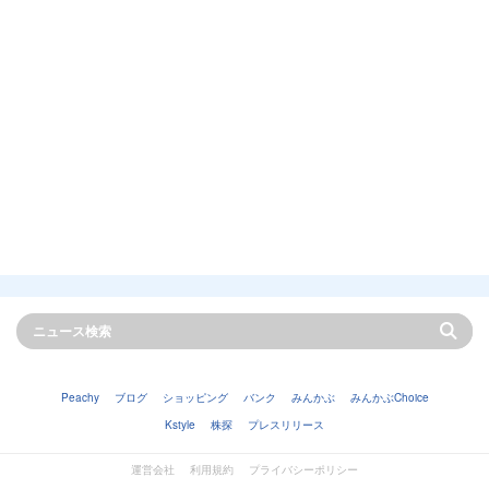
Peachy
ブログ
ショッピング
バンク
みんかぶ
みんかぶChoice
Kstyle
株探
プレスリリース
運営会社
利用規約
プライバシーポリシー