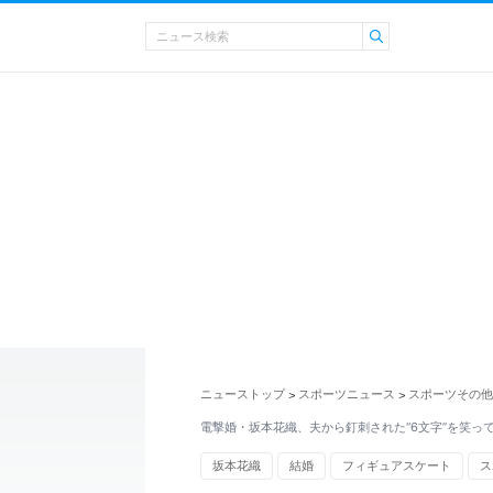
ニューストップ
スポーツニュース
スポーツその他
>
>
電撃婚・坂本花織、夫から釘刺された“6文字”を笑っ
坂本花織
結婚
フィギュアスケート
ス