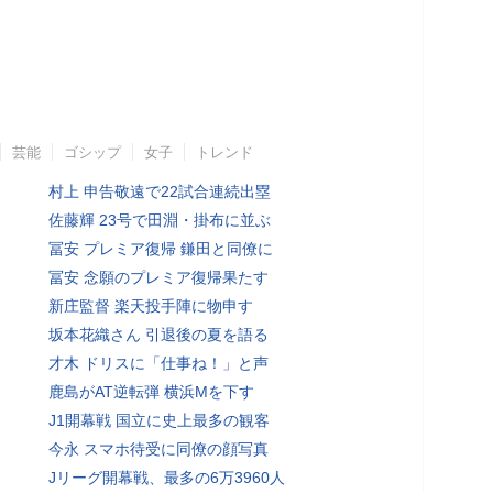
芸能
ゴシップ
女子
トレンド
村上 申告敬遠で22試合連続出塁
佐藤輝 23号で田淵・掛布に並ぶ
冨安 プレミア復帰 鎌田と同僚に
冨安 念願のプレミア復帰果たす
新庄監督 楽天投手陣に物申す
坂本花織さん 引退後の夏を語る
才木 ドリスに「仕事ね！」と声
鹿島がAT逆転弾 横浜Mを下す
J1開幕戦 国立に史上最多の観客
今永 スマホ待受に同僚の顔写真
Jリーグ開幕戦、最多の6万3960人