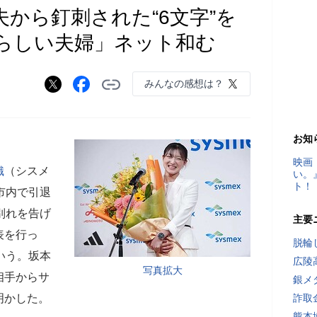
から釘刺された“6文字”を
らしい夫婦」ネット和む
みんなの感想は？
お知
映画
織
（シスメ
い。
ト！
市内で引退
別れを告げ
主要
表を行っ
脱輪
いう。坂本
広陵
写真拡大
相手からサ
銀メ
明かした。
詐取
熊本