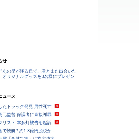
らせ
『あの星が降る丘で、君とまた出会いた
』オリジナルグッズを3名様にプレゼン
ニュース
したトラック発見 男性死亡
高元監督 保護者に直接謝罪
ダリスト 本多灯被告を起訴
金で競艇? 約1.3億円脱税か
地震「激甚災害」に指定決定