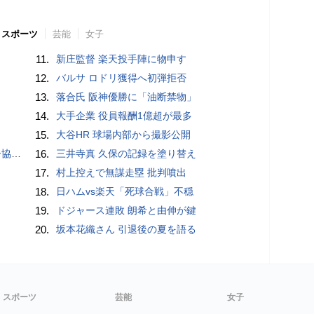
スポーツ
芸能
女子
11.
新庄監督 楽天投手陣に物申す
12.
バルサ ロドリ獲得へ初弾拒否
13.
落合氏 阪神優勝に「油断禁物」
14.
大手企業 役員報酬1億超が最多
15.
大谷HR 球場内部から撮影公開
が報道
16.
三井寺真 久保の記録を塗り替え
17.
村上控えで無謀走塁 批判噴出
18.
日ハムvs楽天「死球合戦」不穏
19.
ドジャース連敗 朗希と由伸が鍵
20.
坂本花織さん 引退後の夏を語る
スポーツ
芸能
女子