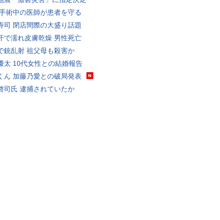
 手術中の医師が患者を守る
寿司 閉店間際の大盛り話題
汗で濡れ皮膚乾燥 男性死亡
で銃乱射 祖父母も殺害か
優太 10代女性との結婚報告
くん 加藤乃愛との破局発表
啓司氏 逮捕されていたか