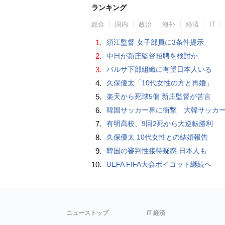
ランキング
総合
国内
政治
海外
経済
IT
1.
須江監督 女子部員に3条件提示
2.
中日が新庄監督招聘を検討か
3.
バルサ下部組織に有望日本人いる
4.
久保優太「10代女性の方と再婚」
5.
楽天から死球5個 新庄監督が苦言
6.
韓国サッカー界に衝撃 大韓サッカー協会に外国人審判への“性的接待”疑惑 韓国メディア
7.
有明高校、9回2死から大逆転勝利
8.
久保優太 10代女性との結婚報告
9.
韓国の審判性接待疑惑 日本人も
10.
UEFA FIFA大会ボイコット継続へ
ニューストップ
IT 経済