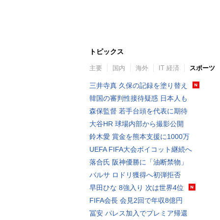
トピックス
主要
国内
海外
IT 経済
スポーツ
三井寺真 久保の記録を塗り替え
韓国の審判性接待疑惑 日本人も
森保監督 若手台頭を代表に期待
大谷HR 球場内部から撮影公開
鈴木愛 賞金を熊本支援に1000万
UEFA FIFA大会ボイコット継続へ
落合氏 阪神優勝に「油断禁物」
バルサ ロドリ獲得へ初弾拒否
早田ひな 8強入り 次は世界4位
FIFA会長 会見2回で年収8億円
冨安 パレス加入でプレミア帰還