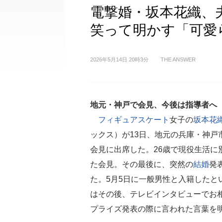
電撃婚・坂本花織、夫
笑って明かす「可愛
2026年5月14日 20時3分
THE ANSWER
地元・神戸で会見、今後は指導者へ
フィギュアスケート
女子の
坂本花
ックス）が13日、地元の兵庫・神戸
会見に出席した。26歳で現役生活に
た会見。その最後に、突然の
結婚
発
た。5月5日に一般男性と入籍したと
はその後、テレビインタビューでお
プライズ発表の際に言われた言葉を