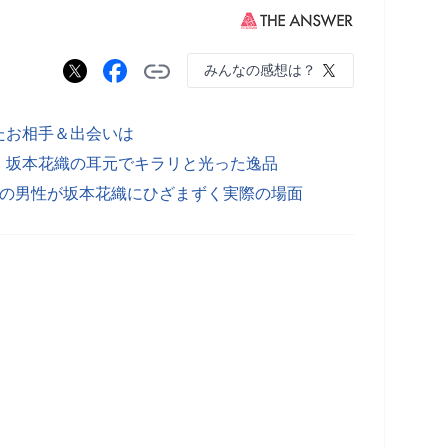
みんなの感想は？
たお相手＆出会いは
 坂本花織の耳元でキラリと光った逸品
人の男性が坂本花織にひざまずく実際の場面