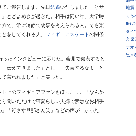
てご報告します。先日
結婚
いたしました」とサ
地震
くら
！」とどよめきが起きた。相手は同い年、大学時
服は
な方で、常に冷静で物事を考えられる人。でも楽
タイ
ことをしてくれる人。
フィギュアスケート
の関係
久保
テオ
黒木
が行ったインタビューに応じた。会見で発表すると
と「伝えてきました」とし、「失言するなよ」と
って言われました」と笑った。
ト上のフィギュアファンもほっこり。「なんか
とり聞いただけで可愛らしい夫婦で素敵なお相手
わ」「釘さす旦那さん笑」などの声が上がった。