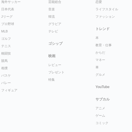
海外サッカー
芸能総合
恋愛
日本代表
音楽
ライフスタイル
Jリーグ
韓流
ファッション
プロ野球
グラビア
トレンド
MLB
テレビ
本
ゴルフ
ゴシップ
教育・仕事
テニス
からだ
格闘技
映画
マネー
競馬
レビュー
車
相撲
プレゼント
グルメ
バスケ
特集
バレー
YouTube
フィギュア
サブカル
アニメ
ゲーム
コミック