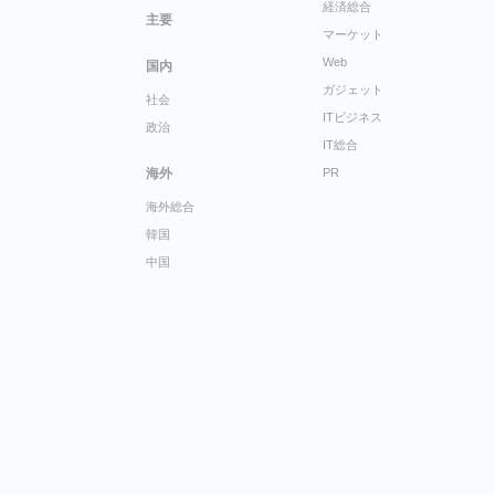
経済総合
主要
マーケット
Web
国内
ガジェット
社会
ITビジネス
政治
IT総合
海外
PR
海外総合
韓国
中国