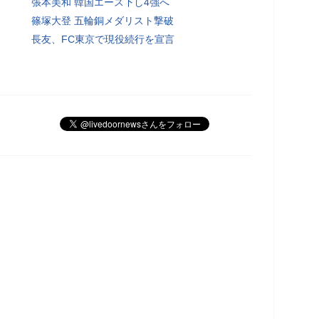
張本美和 韓国エース下し4強へ
篠塚大登 五輪銅メダリスト撃破
長友、FC東京で現役続行を宣言