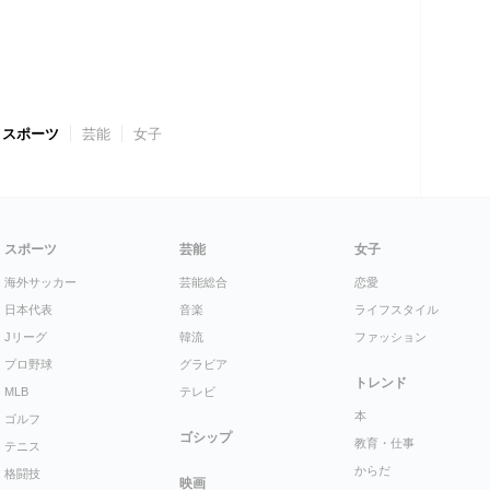
スポーツ
芸能
女子
スポーツ
芸能
女子
海外サッカー
芸能総合
恋愛
日本代表
音楽
ライフスタイル
Jリーグ
韓流
ファッション
プロ野球
グラビア
トレンド
MLB
テレビ
本
ゴルフ
ゴシップ
教育・仕事
テニス
からだ
格闘技
映画