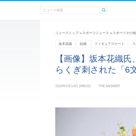
ニューストップ
スポーツニュース
スポーツその他
>
>
坂本花織
結婚
フィギュアスケート
ス
【画像】坂本花織氏
らくぎ刺された「6
2026年5月14日 20時3分
THE ANSWER