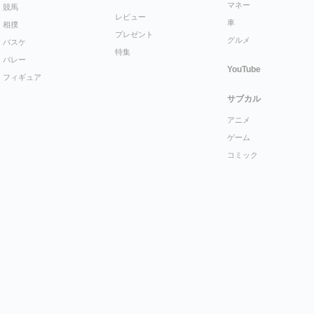
マネー
競馬
レビュー
車
相撲
プレゼント
グルメ
バスケ
特集
バレー
YouTube
フィギュア
サブカル
アニメ
ゲーム
コミック