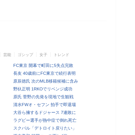
芸能
ゴシップ
女子
トレンド
FC東京 開幕で町田に5失点完敗
長友 40歳前にFC東京で続行表明
原辰徳氏 次のMLB移籍候補に含み
野杁正明 1RKOでリベンジ成功
原氏 菅野の先発を現地で生観戦
清水FWオ・セフン 拍手で即退場
大谷ら擁するドジャース 7連敗に
ラグビー選手が熱中症で倒れ死亡
スクバル「デトロイト戻りたい」