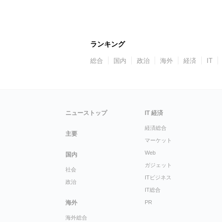
ランキング
総合
国内
政治
海外
経済
IT
ニューストップ
IT 経済
経済総合
主要
マーケット
Web
国内
ガジェット
社会
ITビジネス
政治
IT総合
海外
PR
海外総合