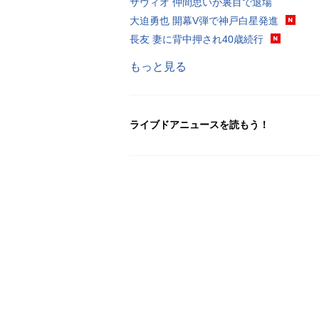
サヴィオ 仲間思いが裏目で退場
大迫勇也 開幕V弾で神戸白星発進
長友 妻に背中押され40歳続行
もっと見る
ライブドアニュースを読もう！