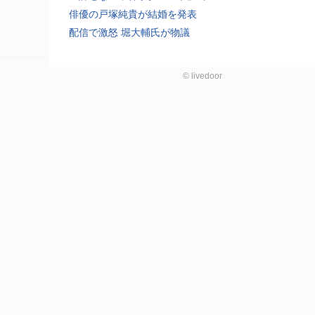
俳優の戸塚純貴が結婚を発表
配信で激怒 堀大輔氏が物議
©
livedoor