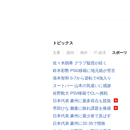
トピックス
主要
国内
海外
IT 経済
スポーツ
佐々木朗希 グラブ疑惑が続く
鈴木彩艶 PSG移籍に地元紙が苦言
張本智和 0-7から逆転で4強入り
ヌートバー 山本の気遣いに感謝
佐野航大 PSV移籍でCLへ挑戦
日本代表 豪州に最多得点も競負
早田ひな 蒯曼に敗れ課題を痛感
日本代表 豪州に最少差で及ばず
日本代表 豪州に32-35で惜敗