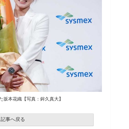
た坂本花織【写真：鉾久真大】
記事へ戻る