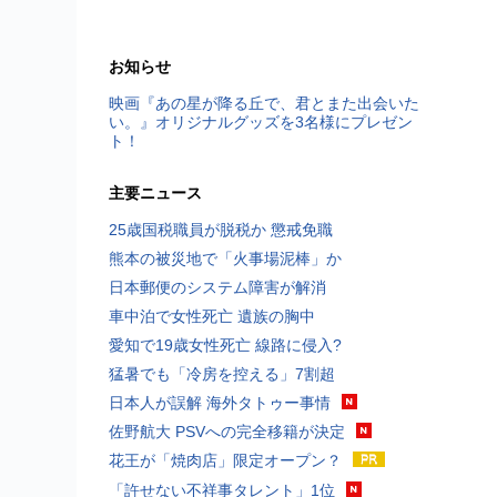
お知らせ
映画『あの星が降る丘で、君とまた出会いた
い。』オリジナルグッズを3名様にプレゼン
ト！
主要ニュース
25歳国税職員が脱税か 懲戒免職
熊本の被災地で「火事場泥棒」か
日本郵便のシステム障害が解消
車中泊で女性死亡 遺族の胸中
愛知で19歳女性死亡 線路に侵入?
猛暑でも「冷房を控える」7割超
日本人が誤解 海外タトゥー事情
佐野航大 PSVへの完全移籍が決定
花王が「焼肉店」限定オープン？
「許せない不祥事タレント」1位