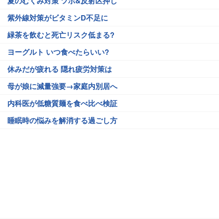
夏のむくみ対策 ツボ&反射区押し
紫外線対策がビタミンD不足に
緑茶を飲むと死亡リスク低まる?
ヨーグルト いつ食べたらいい?
休みだが疲れる 隠れ疲労対策は
母が娘に減量強要→家庭内別居へ
内科医が低糖質麺を食べ比べ検証
睡眠時の悩みを解消する過ごし方