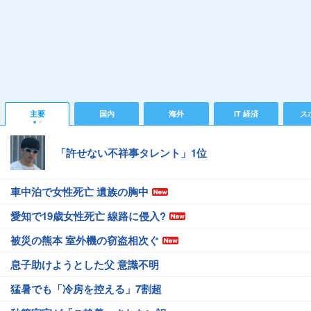
主要
国内
海外
IT 経済
ス
「許せない不祥事タレント」1位
車中泊で女性死亡 遺族の胸中
愛知で19歳女性死亡 線路に侵入?
被災の熊本 室外機の窃盗相次ぐ
息子助けようとした父 意識不明
猛暑でも「冷房を控える」7割超