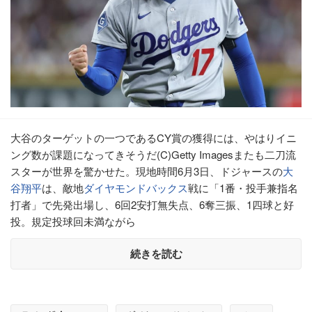
大谷のターゲットの一つであるCY賞の獲得には、やはりイニ
ング数が課題になってきそうだ(C)Getty Imagesまたも二刀流
スターが世界を驚かせた。現地時間6月3日、ドジャースの
大
谷翔平
は、敵地
ダイヤモンドバックス
戦に「1番・投手兼指名
打者」で先発出場し、6回2安打無失点、6奪三振、1四球と好
投。規定投球回未満ながら
続きを読む