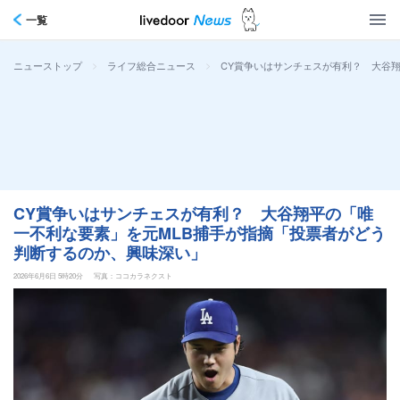
一覧
>
>
CY賞争いはサンチェスが有利？ 大谷
ニューストップ
ライフ総合ニュース
CY賞争いはサンチェスが有利？ 大谷翔平の「唯
一不利な要素」を元MLB捕手が指摘「投票者がどう
判断するのか、興味深い」
2026年6月6日 5時20分
写真：ココカラネクスト