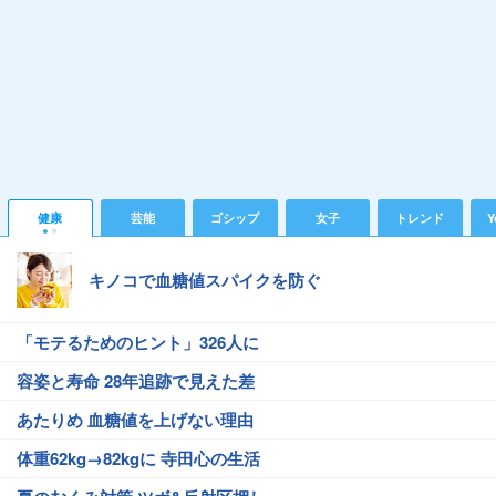
健康
芸能
ゴシップ
女子
トレンド
Y
キノコで血糖値スパイクを防ぐ
「モテるためのヒント」326人に
容姿と寿命 28年追跡で見えた差
あたりめ 血糖値を上げない理由
体重62kg→82kgに 寺田心の生活