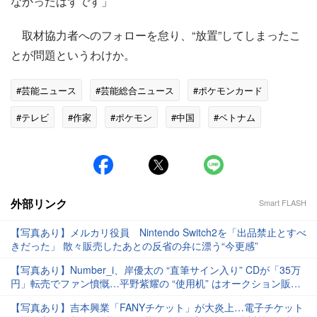
なかったはずです」
取材協力者へのフォローを怠り、“放置”してしまったこ
とが問題というわけか。
#芸能ニュース
#芸能総合ニュース
#ポケモンカード
#テレビ
#作家
#ポケモン
#中国
#ベトナム
#生放送
外部リンク
Smart FLASH
【写真あり】メルカリ役員 Nintendo Switch2を「出品禁止とすべ
きだった」 散々販売したあとの反省の弁に漂う“今更感”
【写真あり】Number_i、岸優太の “直筆サイン入り” CDが「35万
円」転売でファン憤慨…平野紫耀の “使用机” はオークション販売
も
【写真あり】吉本興業「FANYチケット」が大炎上…電子チケット