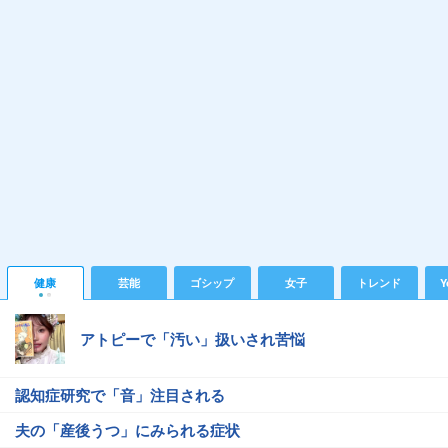
健康
芸能
ゴシップ
女子
トレンド
Y
アトピーで「汚い」扱いされ苦悩
認知症研究で「音」注目される
夫の「産後うつ」にみられる症状