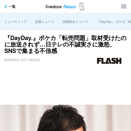
一覧
>
>
>
『DayDay.』ポケ
ニューストップ
芸能ニュース
芸能総合ニュース
『DayDay.』ポケカ「転売問題」取材受けたの
に放送されず…日テレの不誠実さに激怒、
SNSで集まる不信感
2026年5月14日 17時50分