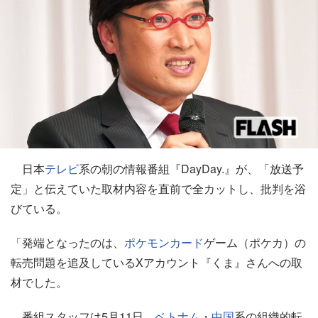
日本
テレビ
系の朝の情報番組『DayDay.』が、「放送予
定」と伝えていた取材内容を直前で全カットし、批判を浴
びている。
「発端となったのは、
ポケモンカード
ゲーム（ポケカ）の
転売問題を追及しているXアカウント『くま』さんへの取
材でした。
番組スタッフは5月11日、
ベトナム
・
中国
系の組織的転