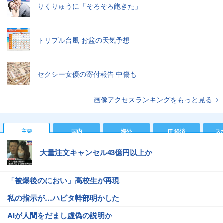
りくりゅうに「そろそろ飽きた」
トリプル台風 お盆の天気予想
セクシー女優の寄付報告 中傷も
画像アクセスランキングをもっと見る
主要
国内
海外
IT 経済
ス
大量注文キャンセル43億円以上か
「被爆後のにおい」高校生が再現
私の指示が…ハビタ幹部明かした
AIが人間をだまし虚偽の説明か