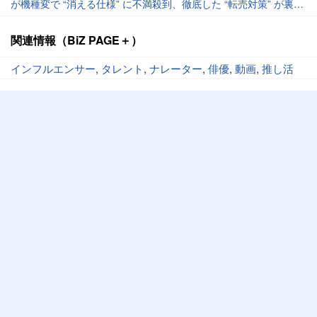
が機種変で “消える仕様” に不満殺到、徹底した “転売対策” が裏目
に
関連情報（BiZ PAGE＋）
インフルエンサー
,
タレント
,
ナレーター
,
俳優
,
動画
,
推し活