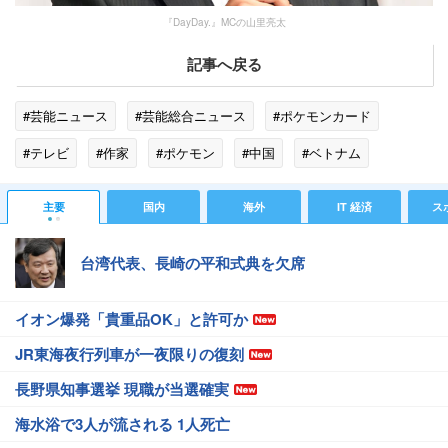
『DayDay.』MCの山里亮太
記事へ戻る
#芸能ニュース
#芸能総合ニュース
#ポケモンカード
#テレビ
#作家
#ポケモン
#中国
#ベトナム
#生放送
#日本テレビ
主要
国内
海外
IT 経済
ス
台湾代表、長崎の平和式典を欠席
イオン爆発「貴重品OK」と許可か
JR東海夜行列車が一夜限りの復刻
長野県知事選挙 現職が当選確実
海水浴で3人が流される 1人死亡