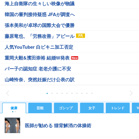
海上自衛隊の生々しい映像が物議
韓国の審判接待疑惑 JFAが調査へ
張本美和が卓球の国際大会で優勝
藤原竜也、「労務改善」アピール
人気YouTuber 白ビキニ加工否定
重岡大毅&濱田崇裕 結婚W発表
パー子の認知症 老老介護に不安
山崎怜奈、突然妊娠だけ公表の訳
健康
芸能
ゴシップ
女子
トレンド
Y
医師が勧める 猫背解消の体操術