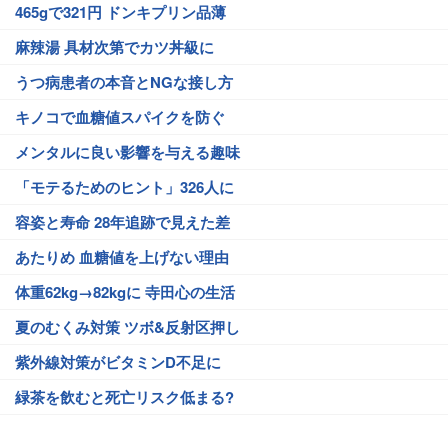
465gで321円 ドンキプリン品薄
麻辣湯 具材次第でカツ丼級に
うつ病患者の本音とNGな接し方
キノコで血糖値スパイクを防ぐ
メンタルに良い影響を与える趣味
「モテるためのヒント」326人に
容姿と寿命 28年追跡で見えた差
あたりめ 血糖値を上げない理由
体重62kg→82kgに 寺田心の生活
夏のむくみ対策 ツボ&反射区押し
紫外線対策がビタミンD不足に
緑茶を飲むと死亡リスク低まる?