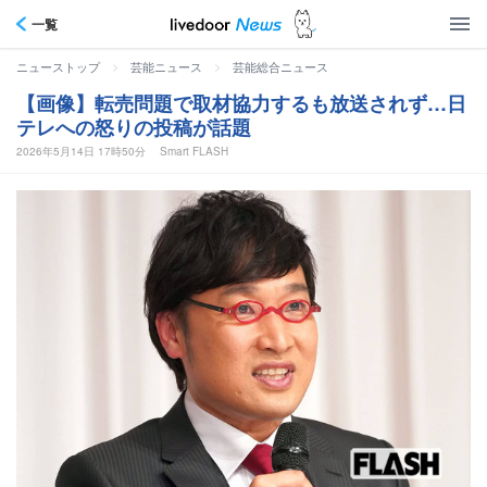
一覧
>
>
ニューストップ
芸能ニュース
芸能総合ニュース
【画像】転売問題で取材協力するも放送されず…日
テレへの怒りの投稿が話題
2026年5月14日 17時50分
Smart FLASH