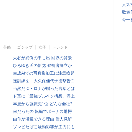
人気
歌舞
今一
芸能
ゴシップ
女子
トレンド
大谷が異例の申し出 回収の背景
ひろゆき氏の新党 候補者擁立か
生成AIでの写真集加工に注意喚起
逆訓練を…大久保佳代子衝撃告白
当然だ C・ロナが贈った言葉とは
ド軍に「最強ブルペン構想」浮上
早慶から就職先1位 どんな会社?
何だったの 転職でボーナス驚愕
由伸が活躍できる理由 偉人見解
ゾンビたばこ騒動影響が主力にも