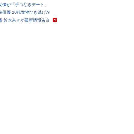
女優が「手つなぎデート」
伎俳優 20代女性ひき逃げか
番 鈴木奈々が最新情報告白