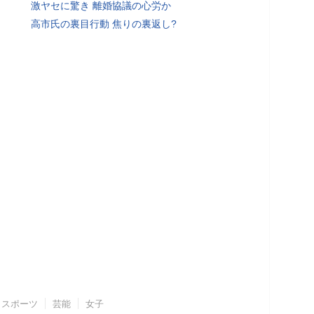
激ヤセに驚き 離婚協議の心労か
高市氏の裏目行動 焦りの裏返し?
スポーツ
芸能
女子