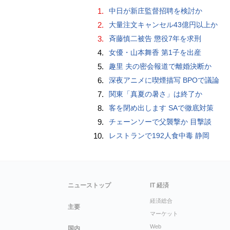
1.
中日が新庄監督招聘を検討か
2.
大量注文キャンセル43億円以上か
3.
斉藤慎二被告 懲役7年を求刑
4.
女優・山本舞香 第1子を出産
5.
趣里 夫の密会報道で離婚決断か
6.
深夜アニメに喫煙描写 BPOで議論
7.
関東「真夏の暑さ」は終了か
8.
客を閉め出します SAで徹底対策
9.
チェーンソーで父襲撃か 目撃談
10.
レストランで192人食中毒 静岡
ニューストップ
IT 経済
経済総合
主要
マーケット
Web
国内