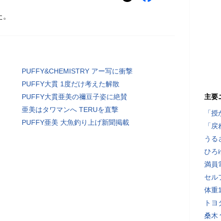
た。
PUFFY&CHEMISTRY アー写に衝撃
PUFFY大貫 1度だけ考えた解散
PUFFY大貫亜美の禰豆子姿に絶賛
主要
亜美はタワマンへ TERUを直撃
「授
PUFFY亜美 大魚釣り上げ新聞掲載
「戻
うる
ひろ
満員
セル
体重
トヨ
桑木