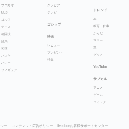
プロ野球
グラビア
トレンド
MLB
テレビ
本
ゴルフ
ゴシップ
教育・仕事
テニス
からだ
格闘技
映画
マネー
競馬
レビュー
車
相撲
プレゼント
グルメ
バスケ
特集
バレー
YouTube
フィギュア
サブカル
アニメ
ゲーム
コミック
リシー
コンテンツ・広告ポリシー
livedoorお客様サポートセンター