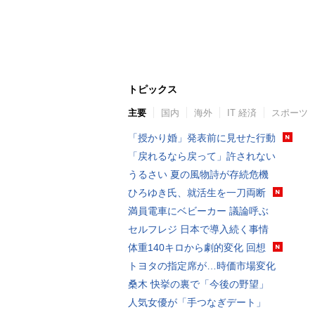
トピックス
主要
国内
海外
IT 経済
スポーツ
「授かり婚」発表前に見せた行動
「戻れるなら戻って」許されない
うるさい 夏の風物詩が存続危機
ひろゆき氏、就活生を一刀両断
満員電車にベビーカー 議論呼ぶ
セルフレジ 日本で導入続く事情
体重140キロから劇的変化 回想
トヨタの指定席が…時価市場変化
桑木 快挙の裏で「今後の野望」
人気女優が「手つなぎデート」