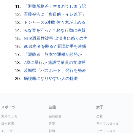
11.
「避難所格差」生まれてしまう訳
12.
斉藤被告に「多目的トイレ以下」
13.
ドジャース6連敗 佐々木が止める
14.
みな実を守った? 粋な行動に称賛
15.
NHK職員性被害 出演者に怒りの声
16.
90歳患者を殴る? 看護助手を逮捕
17.
「泥酔者」熊本で通報が頻発か
18.
7歳に暴行か 施設従業員の女逮捕
19.
茨城県「パスポート」発行を発表
20.
脳梗塞になりやすい人の特徴
スポーツ
芸能
女子
海外サッカー
芸能総合
恋愛
日本代表
音楽
ライフスタイル
Jリーグ
韓流
ファッション