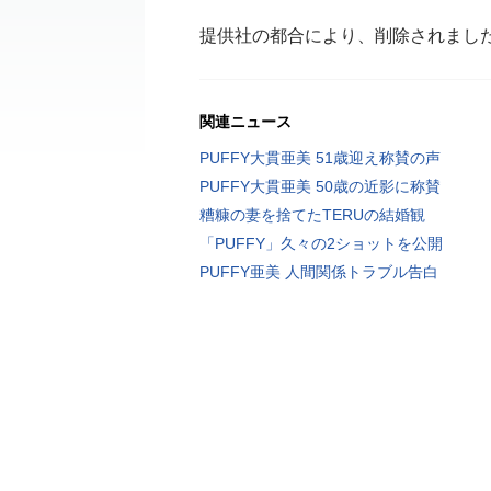
提供社の都合により、削除されまし
関連ニュース
PUFFY大貫亜美 51歳迎え称賛の声
PUFFY大貫亜美 50歳の近影に称賛
糟糠の妻を捨てたTERUの結婚観
「PUFFY」久々の2ショットを公開
PUFFY亜美 人間関係トラブル告白