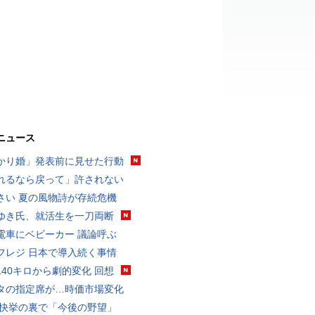
ニュース
かり婚」発表前に見せた行動
れるなら戻って」許されない
さい 夏の風物詩が存続危機
ゆき氏、就活生を一刀両断
電車にベビーカー 議論呼ぶ
フレジ 日本で導入続く事情
140キロから劇的変化 回想
タの指定席が…時価市場変化
 快挙の裏で「今後の野望」