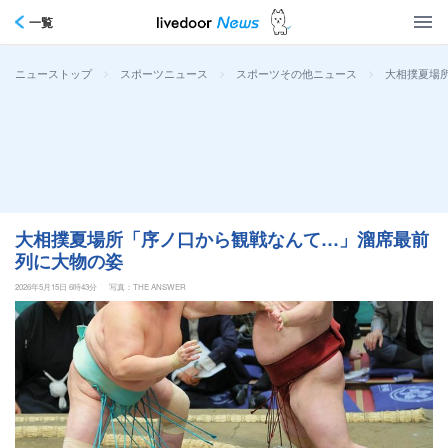
一覧
>
>
>
大相撲夏場
ニューストップ
スポーツニュース
スポーツその他ニュース
大相撲夏場所「序ノ口から観戦なんて…」溜席最前
列に大物の姿
2026年5月15日 6時43分
写真：THE ANSWER