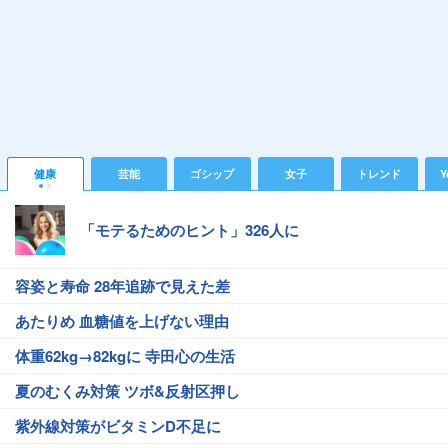
健康
芸能
ゴシップ
女子
トレンド
Y
「モテるためのヒント」326人に
容姿と寿命 28年追跡で見えた差
あたりめ 血糖値を上げない理由
体重62kg→82kgに 寺田心の生活
夏のむくみ対策 ツボ&反射区押し
紫外線対策がビタミンD不足に