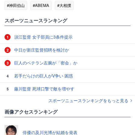
#神田伯山
#ABEMA
#大相撲
スポーツニュースランキング
須江監督 女子部員に3条件提示
1
中日が新庄監督招聘を検討か
2
巨人のベテラン左腕が「密会」か
3
若手だらけの巨人がV争い 困惑
4
藤川監督 死球口撃で敵を増やす
5
スポーツニュースランキングをもっと見る
画像アクセスランキング
俳優の及川光博が結婚を発表