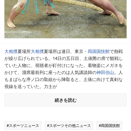
大相撲
夏場所
大相撲
夏場所は連日、東京・
両国国技館
で熱戦
が繰り広げられている。14日の五日目、土俵際の席で観戦し
ていた人物に、視聴者が釘付けになった。着物姿にメガネを
かけて、溜席最前列に座ったのは人気講談師の
神田伯山
。人
もまばらな序ノ口の取組から陣取ると、土俵に向けて真剣な
視線を送っていた。力士が
続きを読む
#スポーツニュース
#スポーツその他ニュース
#両国国技館