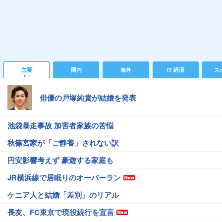
主要
国内
海外
IT 経済
ス
俳優の戸塚純貴が結婚を発表
池袋暴走事故 加害者家族の苦悩
秋篠宮家が「ご静養」されない訳
円安影響考えず 豪遊する家庭も
JR横浜線で居眠りのオーバーラン
ケニア人と結婚「差別」のリアル
長友、FC東京で現役続行を宣言