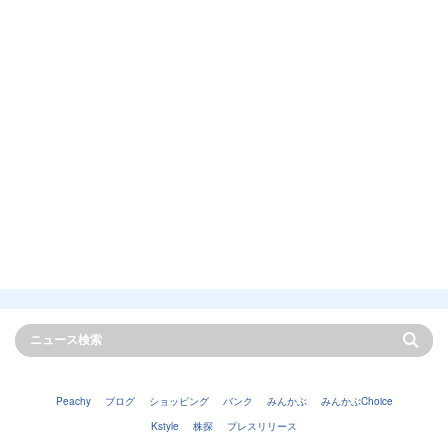
Peachy
ブログ
ショッピング
バンク
みんかぶ
みんかぶChoice
Kstyle
株探
プレスリリース