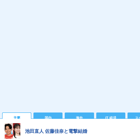
主要
国内
海外
IT 経済
ス
池田直人 佐藤佳奈と電撃結婚