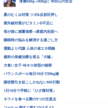
体重62kg→82kgに 寺田心の生活
夏のむくみ対策 ツボ&反射区押し
紫外線対策がビタミンD不足に
母が娘に減量強要→家庭内別居へ
睡眠時の悩みを解消する過ごし方
運動より代謝 人体の省エネ戦略
歯科の保健治療を巡る「大嘘」
大食い女子 46キロ体型の秘密
バランスボール毎日10分で20kg減
躁状態引き起こしかねないNG行動
1日10分で手軽に「ひざ痛対策」
キウイを食べる際の3つの注意点
コーヒー 朝すぐ飲むのはダメ?