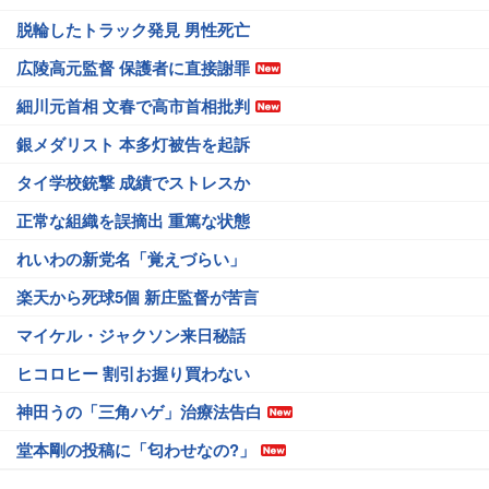
脱輪したトラック発見 男性死亡
広陵高元監督 保護者に直接謝罪
細川元首相 文春で高市首相批判
銀メダリスト 本多灯被告を起訴
タイ学校銃撃 成績でストレスか
正常な組織を誤摘出 重篤な状態
れいわの新党名「覚えづらい」
楽天から死球5個 新庄監督が苦言
マイケル・ジャクソン来日秘話
ヒコロヒー 割引お握り買わない
神田うの「三角ハゲ」治療法告白
堂本剛の投稿に「匂わせなの?」