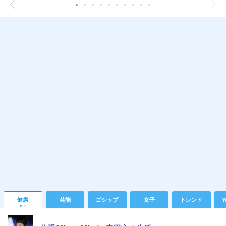
健康
芸能
ゴシップ
女子
トレンド
Y