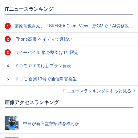
ITニュースランキング
藤原竜也さん、「SKYSEA Client View」新CMで「AI労務改善」をアピール 働き方をAIが分析したら「すぐに休んで」と言われる？
1
iPhone高騰 ペイディで月払い
2
ワイモバイル 単身割引は1年限定
3
ドコモ U15向け新プラン発表
4
ドコモ 台風13号で通信障害発生
5
ITニュースランキングをもっと見る
画像アクセスランキング
中日が新庄監督招聘を検討か