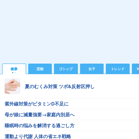
健康
芸能
ゴシップ
女子
トレンド
Y
夏のむくみ対策 ツボ&反射区押し
紫外線対策がビタミンD不足に
母が娘に減量強要→家庭内別居へ
睡眠時の悩みを解消する過ごし方
運動より代謝 人体の省エネ戦略