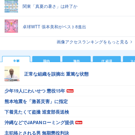
関東「真夏の暑さ」は終了か
卓球WTT 張本美和がベスト8進出
画像アクセスランキングをもっと見る
主要
国内
海外
IT 経済
ス
正常な組織を誤摘出 重篤な状態
少年19人にわいせつ 懲役15年
熊本地震を「激甚災害」に指定
下着見たくて盗撮 巡査部長送検
沖縄などでJAPANローミング提供
主犯格とされる男 無期懲役判決