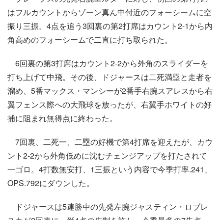
はフルカウントからゾーン真ん中付近のフォーシームに空
振り三振。4点を追う3回裏の第2打席はカウント2-1から内
角高めのフォーシームで二直に打ち取られた。
6回裏の第3打席はカウント2-2から外角のスライダーを
打ち上げて中飛。その後、ドジャースは二死満塁と走者を
溜め、5番マックス・マンシーが2番手右腕スアレスから右
翼フェンス際への大飛球を放ったが、右翼手ホワイトの好
捕に阻まれ無得点に終わった。
7回裏、二死一、二塁の好機で第4打席を迎えたが、カウ
ント2-2から外角低めに沈むチェンジアップを打たされて
一ゴロ。4打数無安打、1三振という内容で今季打率.241、
OPS.792にダウンした。
ドジャースは5連勝中の先発左腕ジャスティン・ロブレ