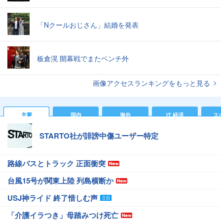
「Nクールおじさん」結婚を発表
板倉滉 開幕戦でまたベンチ外
画像アクセスランキングをもっと見る
主要
国内
海外
IT 経済
ス
STARTO社が誹謗中傷ユーザー特定
路線バスとトラック 正面衝突
台風15号が関東上陸 列島横断か
USJ神ライド 終了惜しむ声
「介護イラつき」母踏みつけ死亡