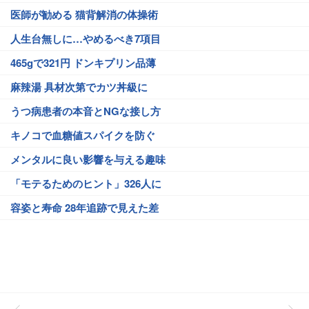
医師が勧める 猫背解消の体操術
人生台無しに…やめるべき7項目
465gで321円 ドンキプリン品薄
麻辣湯 具材次第でカツ丼級に
うつ病患者の本音とNGな接し方
キノコで血糖値スパイクを防ぐ
メンタルに良い影響を与える趣味
「モテるためのヒント」326人に
容姿と寿命 28年追跡で見えた差