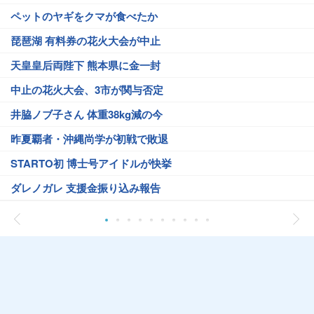
ペットのヤギをクマが食べたか
琵琶湖 有料券の花火大会が中止
天皇皇后両陛下 熊本県に金一封
中止の花火大会、3市が関与否定
井脇ノブ子さん 体重38kg減の今
昨夏覇者・沖縄尚学が初戦で敗退
STARTO初 博士号アイドルが快挙
ダレノガレ 支援金振り込み報告