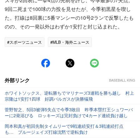
スキが2回表に一挙4点の先制を許し、今季最多の7失点。
9回二死まで100球の力投を見せたが、今季初黒星を喫し
た。打線は8回裏に5番マンシーの10号2ランで反撃したも
のの、その一発以外はわずか1安打と封じ込まれた。
#スポーツニュース
#MLB・海外ニュース
外部リンク
BASEBALL KING
ホワイトソックス、逆転勝ちでマリナーズ3連戦を勝ち越し 村上
宗隆は1安打1四球 好調バルガスが決勝犠飛
菅野智之、5回3被弾5失点で今季3敗目 昨季本塁打王シュワーバ
ーに2発浴びる ロッキーズは完封負けで4カード連続負け越し
岡本和真が初回先制タイムリーで9戦連続安打＆3戦連続打点
も… ブルージェイズ打線沈黙で逆転負け