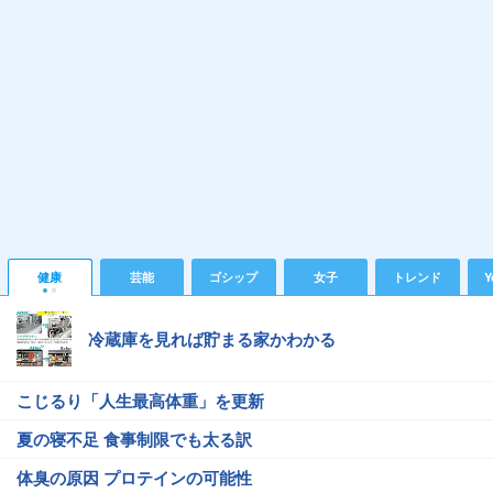
健康
芸能
ゴシップ
女子
トレンド
Y
冷蔵庫を見れば貯まる家かわかる
こじるり「人生最高体重」を更新
夏の寝不足 食事制限でも太る訳
体臭の原因 プロテインの可能性