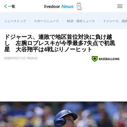
一覧
>
>
>
ドジャース、連
ニューストップ
スポーツニュース
MLB・海外ニュース
ドジャース、連敗で地区首位対決に負け越
し 左腕ロブレスキが今季最多7失点で初黒
星 大谷翔平は4戦ぶりノーヒット
2026年5月11日 7時24分