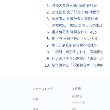
1.
俳優の及川光博が結婚を発表
2.
須江監督 女子部員に3条件提示
3.
池田直人 佐藤佳奈と電撃結婚
4.
体重62kg→82kgに 寺田心の生活
5.
黒木啓司氏 逮捕されていたか
6.
朝ドラ 次週予告に「ゲンナリ」
7.
中日が新庄監督招聘を検討か
8.
「絶対に奇形生まれる」医師反対
9.
巨人のベテラン左腕が「密会」か
10.
駅で流れた「不適切音声」に声明
ニューストップ
IT 経済
経済総合
主要
マーケット
Web
国内