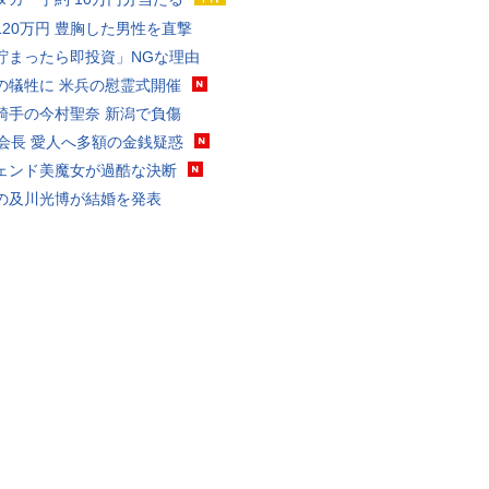
120万円 豊胸した男性を直撃
貯まったら即投資」NGな理由
の犠牲に 米兵の慰霊式開催
騎手の今村聖奈 新潟で負傷
FA会長 愛人へ多額の金銭疑惑
ェンド美魔女が過酷な決断
の及川光博が結婚を発表