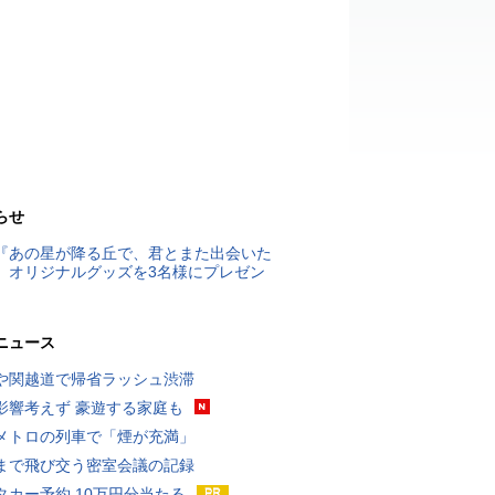
らせ
『あの星が降る丘で、君とまた出会いた
』オリジナルグッズを3名様にプレゼン
ニュース
や関越道で帰省ラッシュ渋滞
影響考えず 豪遊する家庭も
メトロの列車で「煙が充満」
まで飛び交う密室会議の記録
タカー予約 10万円分当たる