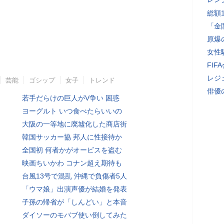
総額
「金
原爆
女性
FI
レジ
芸能
ゴシップ
女子
トレンド
俳優
若手だらけの巨人がV争い 困惑
ヨーグルト いつ食べたらいいの
大阪の一等地に廃墟化した商店街
韓国サッカー協 邦人に性接待か
全国初 何者かがオービスを盗む
映画ちいかわ コナン超え期待も
台風13号で混乱 沖縄で負傷者5人
「ウマ娘」出演声優が結婚を発表
子孫の帰省が「しんどい」と本音
ダイソーのモバブ使い倒してみた