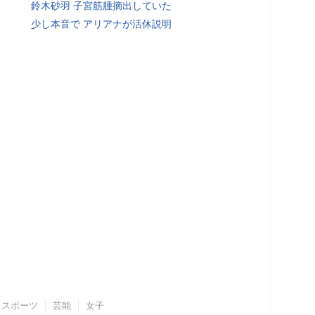
鈴木砂羽 子宮筋腫摘出していた
少し本音で アリアナが活休説明
スポーツ
芸能
女子