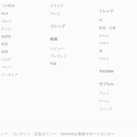
プロ野球
グラビア
トレンド
MLB
テレビ
本
ゴルフ
ゴシップ
教育・仕事
テニス
からだ
格闘技
映画
マネー
競馬
レビュー
車
相撲
プレゼント
グルメ
バスケ
特集
バレー
YouTube
フィギュア
サブカル
アニメ
ゲーム
コミック
リシー
コンテンツ・広告ポリシー
livedoorお客様サポートセンター