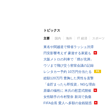
トピックス
主要
国内
海外
IT 経済
スポーツ
東名や関越道で帰省ラッシュ渋滞
円安影響考えず 豪遊する家庭も
大阪メトロの列車で「煙が充満」
ウソまで飛び交う密室会議の記録
レンタカー予約 10万円分当たる
総額120万円 豊胸した男性を直撃
「金貯まったら即投資」NGな理由
原爆の犠牲に 米兵の慰霊式開催
女性騎手の今村聖奈 新潟で負傷
FIFA会長 愛人へ多額の金銭疑惑