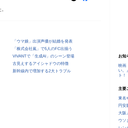
た。
「ウマ娘」出演声優が結婚を発表
「株式会社嵐」で5人のFC出揃う
VIVANTで「生成AI」のシーン登場
お知
古見えするアイシャドウの特徴
映画
い。
新幹線内で増加する2大トラブル
ト！
主要
東名
円安
大阪
ウソ
レン