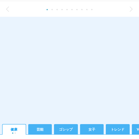
健康
芸能
ゴシップ
女子
トレンド
Y