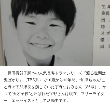
橋田壽賀子脚本の人気長寿ドラマシリーズ『渡る世間は
鬼ばかり』（TBS系）で10歳から12年間、“加津ちゃん”こ
と野々下加津役を演じていた宇野なおみさん（36歳）。か
つて“天才子役”と呼ばれた宇野さんは現在、フリーライタ
ー、エッセイストとして活動中です。