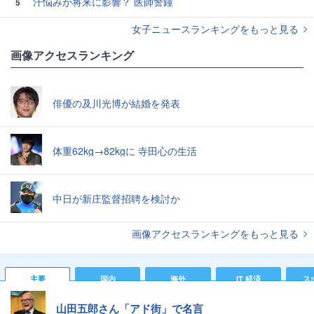
汗悩みが将来に影響？ 医師警鐘
5
女子ニュースランキングをもっと見る
画像アクセスランキング
俳優の及川光博が結婚を発表
体重62kg→82kgに 寺田心の生活
中日が新庄監督招聘を検討か
画像アクセスランキングをもっと見る
主要
国内
海外
IT 経済
ス
山田五郎さん「アド街」で名言