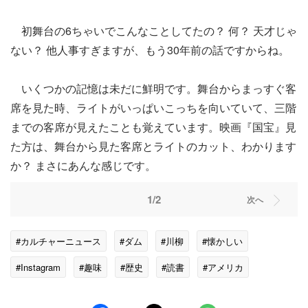
初舞台の6ちゃいでこんなことしてたの？ 何？ 天才じゃ
ない？ 他人事すぎますが、もう30年前の話ですからね。
いくつかの記憶は未だに鮮明です。舞台からまっすぐ客
席を見た時、ライトがいっぱいこっちを向いていて、三階
までの客席が見えたことも覚えています。映画『国宝』見
た方は、舞台から見た客席とライトのカット、わかります
か？ まさにあんな感じです。
1/2
次へ
#カルチャーニュース
#ダム
#川柳
#懐かしい
#Instagram
#趣味
#歴史
#読書
#アメリカ
#グラン