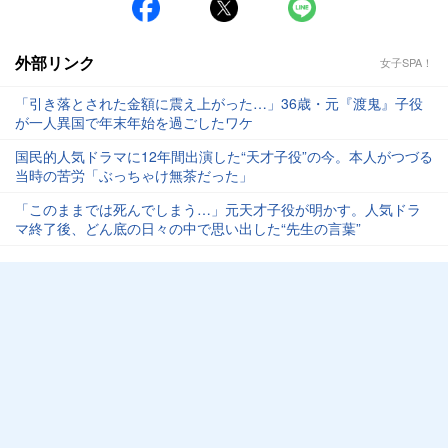
外部リンク
女子SPA！
「引き落とされた金額に震え上がった…」36歳・元『渡鬼』子役
が一人異国で年末年始を過ごしたワケ
国民的人気ドラマに12年間出演した“天才子役”の今。本人がつづる
当時の苦労「ぶっちゃけ無茶だった」
「このままでは死んでしまう…」元天才子役が明かす。人気ドラ
マ終了後、どん底の日々の中で思い出した“先生の言葉”