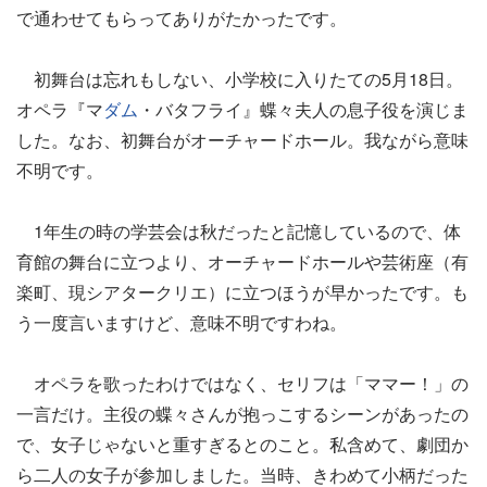
で通わせてもらってありがたかったです。
初舞台は忘れもしない、小学校に入りたての5月18日。
オペラ『マ
ダム
・バタフライ』蝶々夫人の息子役を演じま
した。なお、初舞台がオーチャードホール。我ながら意味
不明です。
1年生の時の学芸会は秋だったと記憶しているので、体
育館の舞台に立つより、オーチャードホールや芸術座（有
楽町、現シアタークリエ）に立つほうが早かったです。も
う一度言いますけど、意味不明ですわね。
オペラを歌ったわけではなく、セリフは「ママー！」の
一言だけ。主役の蝶々さんが抱っこするシーンがあったの
で、女子じゃないと重すぎるとのこと。私含めて、劇団か
ら二人の女子が参加しました。当時、きわめて小柄だった