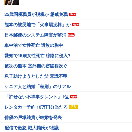
25歳国税職員が脱税か 懲戒免職
熊本の被災地で「火事場泥棒」か
日本郵便のシステム障害が解消
車中泊で女性死亡 遺族の胸中
愛知で19歳女性死亡 線路に侵入?
被災の熊本 室外機の窃盗相次ぐ
息子助けようとした父 意識不明
ケニア人と結婚「差別」のリアル
「許せない不祥事タレント」1位
レンタカー予約 10万円分当たる
俳優の戸塚純貴が結婚を発表
配信で激怒 堀大輔氏が物議