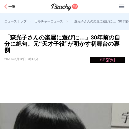
Peachy
一覧
>
>
「森光子さんの楽屋に遊びに…」30年前
ニューストップ
カルチャーニュース
「森光子さんの楽屋に遊びに…」30年前の自
分に絶句。元“天才子役”が明かす初舞台の裏
側
2026年5月12日 8時47分