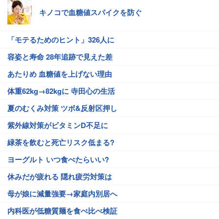
キノコで血糖値スパイクを防ぐ
「モテるためのヒント」326人に
容姿と寿命 28年追跡で見えた差
あたりめ 血糖値を上げない理由
体重62kg→82kgに 寺田心の生活
夏のむくみ対策 ツボ&反射区押し
紫外線対策がビタミンD不足に
緑茶を飲むと死亡リスク低まる?
ヨーグルト いつ食べたらいい?
休みだが疲れる 隠れ疲労対策は
母が娘に減量強要→家庭内別居へ
内科医が低糖質麺を食べ比べ検証