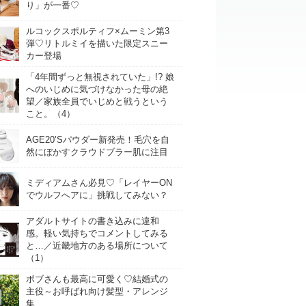
り」が一番♡
ルコックスポルティフ×ムーミン第3
弾♡リトルミイを描いた限定スニー
カー登場
「4年間ずっと無視されていた」!? 娘
へのいじめに気づけなかった母の絶
望／家族全員でいじめと戦うという
こと。（4）
AGE20’Sパウダー新発売！毛穴を自
然にぼかすクラウドブラー肌に注目
ミディアムさん必見♡「レイヤーON
でウルフへアに」挑戦してみない？
アダルトサイトの書き込みに違和
感。軽い気持ちでコメントしてみる
と…／近畿地方のある場所について
（1）
ボブさんも最高に可愛く♡結婚式の
主役～お呼ばれ向け髪型・アレンジ
集