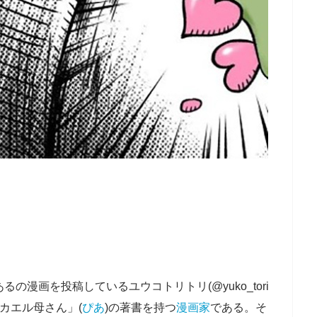
の漫画を投稿しているユウコトリトリ(@yuko_tori
「カエル母さん」(
ぴあ
)の著書を持つ
漫画家
である。そ