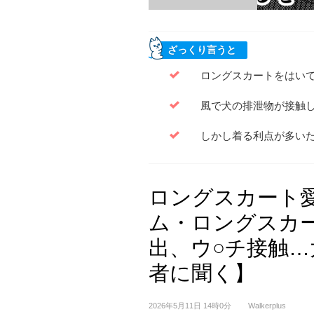
ざっくり言うと
ロングスカートをはい
風で犬の排泄物が接触
しかし着る利点が多い
ロングスカート
ム・ロングスカー
出、ウ○チ接触
者に聞く】
2026年5月11日 14時0分
Walkerplus