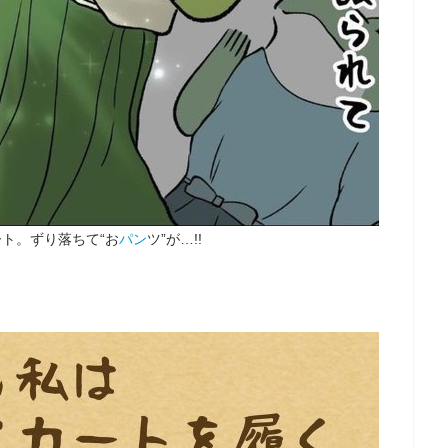
ト。ずり落ちて“お
パン
ツ”が…!!