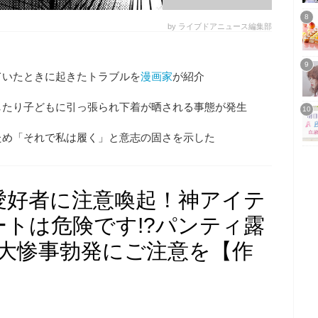
by ライブドアニュース編集部
ていたときに起きたトラブルを
漫画家
が紹介
したり子どもに引っ張られ下着が晒される事態が発生
ため「それで私は履く」と意志の固さを示した
愛好者に注意喚起！神アイテ
トは危険です!?パンティ露
…大惨事勃発にご注意を【作