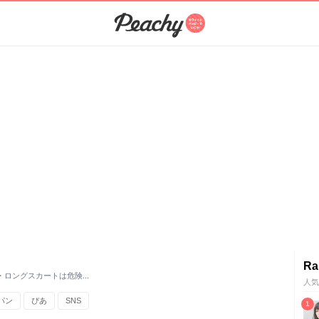
Ra
・ロングスカートは危険…
人気
パン
ぴあ
SNS