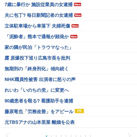
7歳に暴行か 施設従業員の女逮捕
夫に包丁? 毎日新聞記者の女逮捕
立体駐車場から車落下 夫婦死傷
「泥酔者」熊本で通報が頻発か
家の隣が民泊「トラウマなった」
露 原爆投下巡り広島市長を批判
無期刑の「終身刑化」傾向続く
NHK職員性被害 出演者に怒りの声
れいわ「いのちの党」に変更へ
90歳患者を殴る? 看護助手を逮捕
藤原竜也「労務改善」をアピール
元TBSアナの山本里菜 離婚を公表