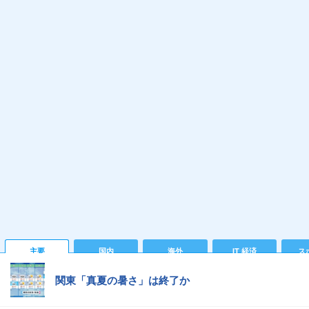
主要
国内
海外
IT 経済
ス
関東「真夏の暑さ」は終了か