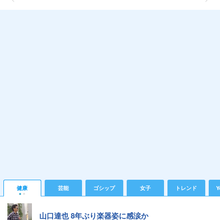
健康
芸能
ゴシップ
女子
トレンド
Y
山口達也 8年ぶり楽器姿に感涙か