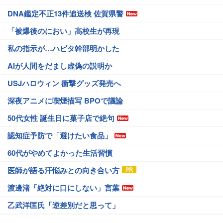
DNA鑑定不正13件追送検 佐賀県警
「被爆後のにおい」高校生が再現
私の指示が…ハビタ幹部明かした
AIが人間をだまし虚偽の説明か
USJハロウィン 衝撃グッズ発売へ
深夜アニメに喫煙描写 BPOで議論
50代女性 誕生日に菓子店で絶句
認知症予防で「避けたい食品」
60代がやめてよかった生活習慣
医師が語る汗悩みとの向き合い方
渡邊渚「絶対に口にしない」言葉
乙武洋匡氏「逆差別だと思って」