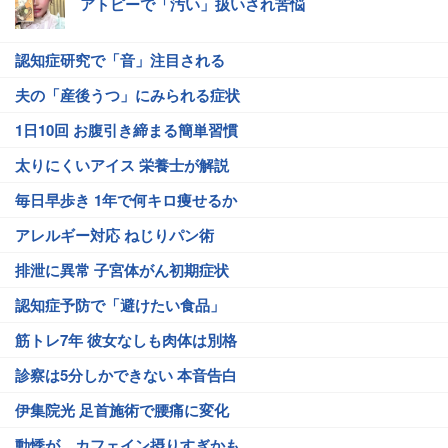
アトピーで「汚い」扱いされ苦悩
認知症研究で「音」注目される
夫の「産後うつ」にみられる症状
1日10回 お腹引き締まる簡単習慣
太りにくいアイス 栄養士が解説
毎日早歩き 1年で何キロ痩せるか
アレルギー対応 ねじりパン術
排泄に異常 子宮体がん初期症状
認知症予防で「避けたい食品」
筋トレ7年 彼女なしも肉体は別格
診察は5分しかできない 本音告白
伊集院光 足首施術で腰痛に変化
動悸が…カフェイン摂りすぎかも