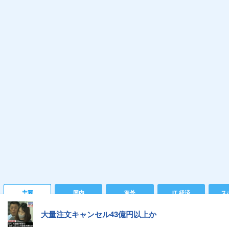
主要
国内
海外
IT 経済
ス
大量注文キャンセル43億円以上か