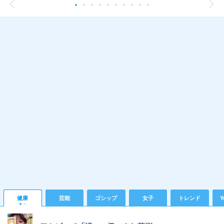
健康
芸能
ゴシップ
女子
トレンド
Y