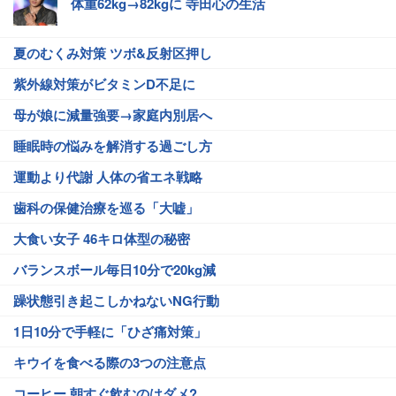
体重62kg→82kgに 寺田心の生活
夏のむくみ対策 ツボ&反射区押し
紫外線対策がビタミンD不足に
母が娘に減量強要→家庭内別居へ
睡眠時の悩みを解消する過ごし方
運動より代謝 人体の省エネ戦略
歯科の保健治療を巡る「大嘘」
大食い女子 46キロ体型の秘密
バランスボール毎日10分で20kg減
躁状態引き起こしかねないNG行動
1日10分で手軽に「ひざ痛対策」
キウイを食べる際の3つの注意点
コーヒー 朝すぐ飲むのはダメ?