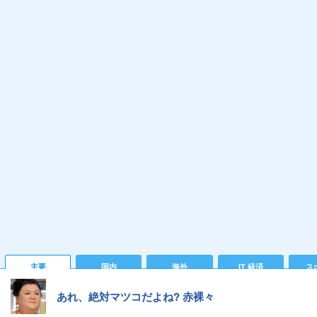
主要
国内
海外
IT 経済
ス
あれ、絶対マツコだよね? 赤裸々