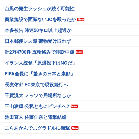
台風の発生ラッシュが続く可能性
商業施設で面識ないJCを殴ったか
本多被告 時速50キロ以上超過か
日本郵便シス障 荷物受け取れず
計2万4700件 五輪絡みで誹謗中傷
イラン大統領「原爆投下はNOだ」
FIFA会長に「驚きの日常と素顔」
長友佑都 FC東京で現役続行へ
千賀滉大 メッツで居場所なしか
三山凌輝 公私ともにピンチへ?
池田直人 佐藤佳奈と電撃結婚
こらあかんで…グラドルに衝撃