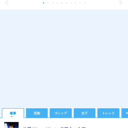
健康
芸能
ゴシップ
女子
トレンド
Y