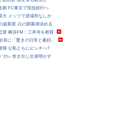
佑都 FC東京で現役続行へ
滉大 メッツで居場所なしか
歳の超新星 J1の開幕弾決める
監督 横浜FM・三井寺を称賛
FA会長に「驚きの日常と素顔」
凌輝 公私ともにピンチへ?
ノガレ 炊き出し出発明かす