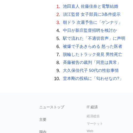
1.
池田直人 佐藤佳奈と電撃結婚
2.
須江監督 女子部員に3条件提示
3.
朝ドラ 次週予告に「ゲンナリ」
4.
中日が新庄監督招聘を検討か
5.
駅で流れた「不適切音声」に声明
6.
被爆で子あきらめる 怒った医者
7.
脱輪したトラック発見 男性死亡
8.
斉藤被告の裁判「同意は異常」
9.
大久保佳代子 50代の性欲事情
10.
堂本剛の投稿に「匂わせなの?」
ニューストップ
IT 経済
経済総合
主要
マーケット
Web
国内