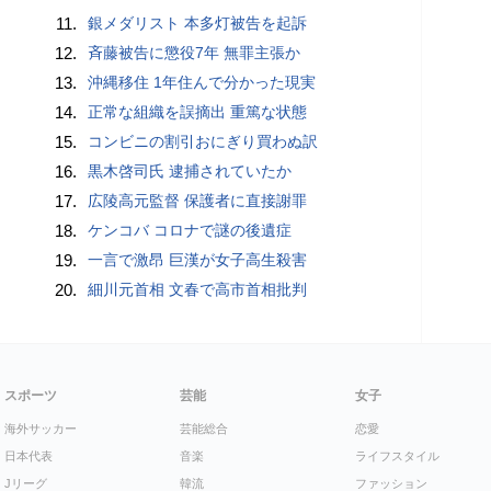
11.
銀メダリスト 本多灯被告を起訴
12.
斉藤被告に懲役7年 無罪主張か
13.
沖縄移住 1年住んで分かった現実
14.
正常な組織を誤摘出 重篤な状態
15.
コンビニの割引おにぎり買わぬ訳
16.
黒木啓司氏 逮捕されていたか
17.
広陵高元監督 保護者に直接謝罪
18.
ケンコバ コロナで謎の後遺症
19.
一言で激昂 巨漢が女子高生殺害
20.
細川元首相 文春で高市首相批判
スポーツ
芸能
女子
海外サッカー
芸能総合
恋愛
日本代表
音楽
ライフスタイル
Jリーグ
韓流
ファッション