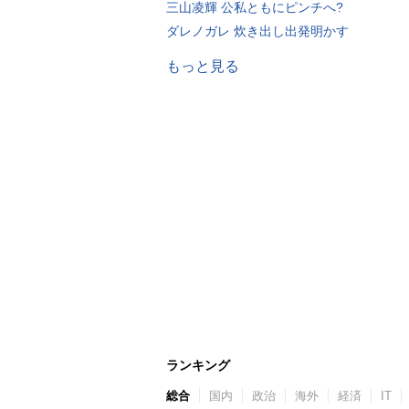
三山凌輝 公私ともにピンチへ?
ダレノガレ 炊き出し出発明かす
もっと見る
ランキング
総合
国内
政治
海外
経済
IT