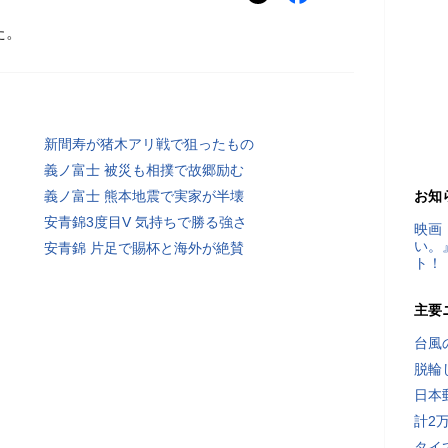
た。
新間寿が猪木アリ戦で狙ったもの
義ノ富士 被災も相撲で故郷励む
義ノ富士 熊本地震で実家が半壊
お知
安青錦3度目V 気持ちで勝る強さ
映画
い。
安青錦 片足で賜杯と海外が絶賛
ト！
主要
台風
脱輪
日本
計2
タイ