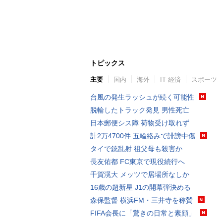
トピックス
主要
国内
海外
IT 経済
スポーツ
台風の発生ラッシュが続く可能性
脱輪したトラック発見 男性死亡
日本郵便シス障 荷物受け取れず
計2万4700件 五輪絡みで誹謗中傷
タイで銃乱射 祖父母も殺害か
長友佑都 FC東京で現役続行へ
千賀滉大 メッツで居場所なしか
16歳の超新星 J1の開幕弾決める
森保監督 横浜FM・三井寺を称賛
FIFA会長に「驚きの日常と素顔」