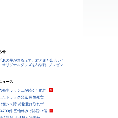
らせ
『あの星が降る丘で、君とまた出会いた
』オリジナルグッズを3名様にプレゼン
ニュース
の発生ラッシュが続く可能性
したトラック発見 男性死亡
郵便シス障 荷物受け取れず
万4700件 五輪絡みで誹謗中傷
で銃乱射 祖父母も殺害か