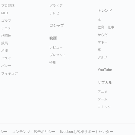
プロ野球
グラビア
トレンド
MLB
テレビ
本
ゴルフ
ゴシップ
教育・仕事
テニス
からだ
格闘技
映画
マネー
競馬
レビュー
車
相撲
プレゼント
グルメ
バスケ
特集
バレー
YouTube
フィギュア
サブカル
アニメ
ゲーム
コミック
リシー
コンテンツ・広告ポリシー
livedoorお客様サポートセンター