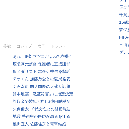
長友
千賀
16
森保
FI
三山
芸能
ゴシップ
女子
トレンド
ダレ
あれ、絶対マツコだよね? 赤裸々
広陵高元監督 保護者に直接謝罪
銀メダリスト 本多灯被告を起訴
テオくん 加藤乃愛との破局発表
くら寿司 閉店間際の大盛り話題
熊本地震「激甚災害」に指定決定
詐取金で競艇? 約1.3億円脱税か
久保優太 10代女性との結婚報告
地震 手術中の医師が患者を守る
池田直人 佐藤佳奈と電撃結婚