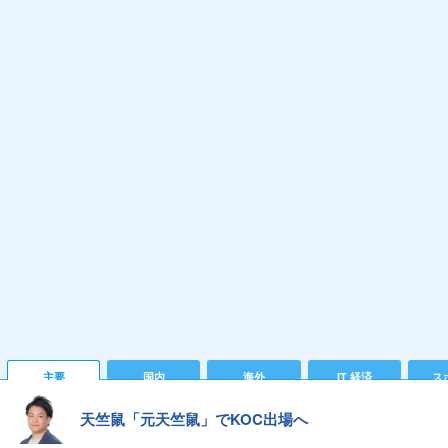
主要
国内
海外
IT 経済
ス
天竺鼠「元天竺鼠」でKOC出場へ