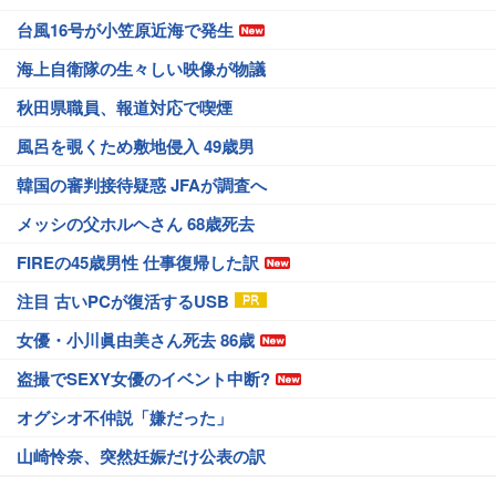
台風16号が小笠原近海で発生
海上自衛隊の生々しい映像が物議
秋田県職員、報道対応で喫煙
風呂を覗くため敷地侵入 49歳男
韓国の審判接待疑惑 JFAが調査へ
メッシの父ホルヘさん 68歳死去
FIREの45歳男性 仕事復帰した訳
注目 古いPCが復活するUSB
女優・小川眞由美さん死去 86歳
盗撮でSEXY女優のイベント中断?
オグシオ不仲説「嫌だった」
山崎怜奈、突然妊娠だけ公表の訳