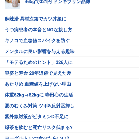
465gで321円 ドンキプリン品薄
麻辣湯 具材次第でカツ丼級に
うつ病患者の本音とNGな接し方
キノコで血糖値スパイクを防ぐ
メンタルに良い影響を与える趣味
「モテるためのヒント」326人に
容姿と寿命 28年追跡で見えた差
あたりめ 血糖値を上げない理由
体重62kg→82kgに 寺田心の生活
夏のむくみ対策 ツボ&反射区押し
紫外線対策がビタミンD不足に
緑茶を飲むと死亡リスク低まる?
ヨーグルト いつ食べたらいい?