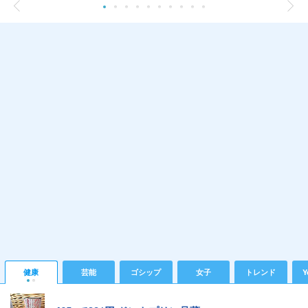
健康
芸能
ゴシップ
女子
トレンド
Y