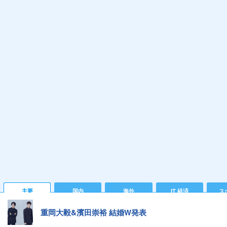
主要
国内
海外
IT 経済
ス
重岡大毅&濱田崇裕 結婚W発表