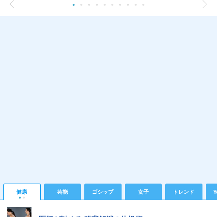
健康
芸能
ゴシップ
女子
トレンド
Y