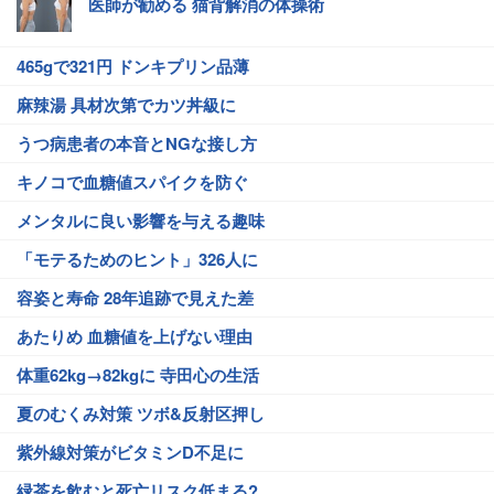
医師が勧める 猫背解消の体操術
465gで321円 ドンキプリン品薄
麻辣湯 具材次第でカツ丼級に
うつ病患者の本音とNGな接し方
キノコで血糖値スパイクを防ぐ
メンタルに良い影響を与える趣味
「モテるためのヒント」326人に
容姿と寿命 28年追跡で見えた差
あたりめ 血糖値を上げない理由
体重62kg→82kgに 寺田心の生活
夏のむくみ対策 ツボ&反射区押し
紫外線対策がビタミンD不足に
緑茶を飲むと死亡リスク低まる?