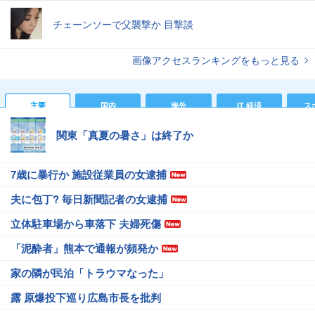
チェーンソーで父襲撃か 目撃談
画像アクセスランキングをもっと見る
主要
国内
海外
IT 経済
ス
関東「真夏の暑さ」は終了か
7歳に暴行か 施設従業員の女逮捕
夫に包丁? 毎日新聞記者の女逮捕
立体駐車場から車落下 夫婦死傷
「泥酔者」熊本で通報が頻発か
家の隣が民泊「トラウマなった」
露 原爆投下巡り広島市長を批判