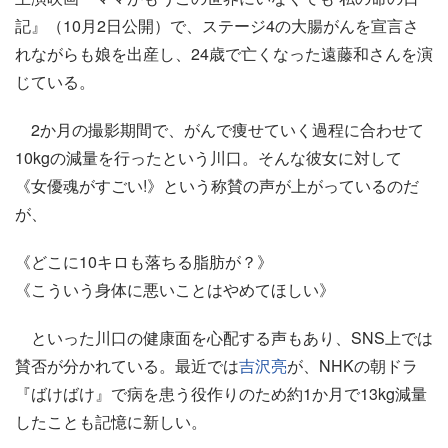
記』（10月2日公開）で、ステージ4の大腸がんを宣言さ
れながらも娘を出産し、24歳で亡くなった遠藤和さんを演
じている。
2か月の撮影期間で、がんで痩せていく過程に合わせて
10kgの減量を行ったという川口。そんな彼女に対して
《女優魂がすごい!》という称賛の声が上がっているのだ
が、
《どこに10キロも落ちる脂肪が？》
《こういう身体に悪いことはやめてほしい》
といった川口の健康面を心配する声もあり、SNS上では
賛否が分かれている。最近では
吉沢亮
が、NHKの朝ドラ
『ばけばけ』で病を患う役作りのため約1か月で13kg減量
したことも記憶に新しい。