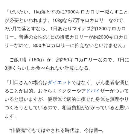
「だいたい、1kg落とすのに7000キロカロリー減らすこと
が必要といわれます。10kgなら7万キロカロリーなので、
2か月で落とすなら、1日あたりマイナス約1200キロカロ
リー。普通の女性の1日の摂取カロリーが約2000キロカロ
リーなので、800キロカロリーに抑えないといけません」
ご飯1膳（150g）が 約250キロカロリーなので、1日に
3膳くらいしか食べられない計算になる。
「川口さんの場合は
ダイエット
ではなく、がん患者を演じ
ることが目的。おそらくドクターやア
ドバイ
ザーがついて
いると思いますが、健康体で病的に痩せた身体を無理やり
つくろうとしているので、相当負担がかかっていると思い
ます」
“俳優魂”でもてはやされる時代は、今は昔─。