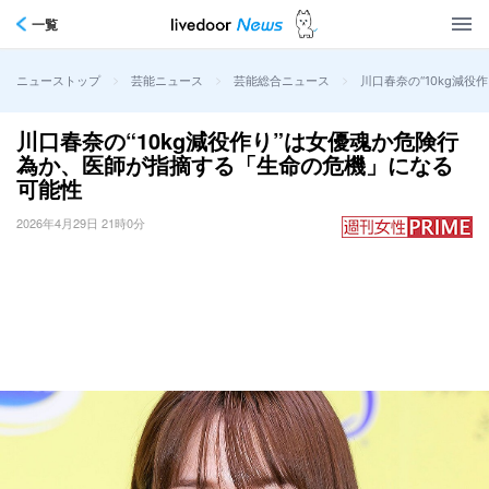
一覧
>
>
>
川口春奈の“10kg減
ニューストップ
芸能ニュース
芸能総合ニュース
川口春奈の“10kg減役作り”は女優魂か危険行
為か、医師が指摘する「生命の危機」になる
可能性
2026年4月29日 21時0分