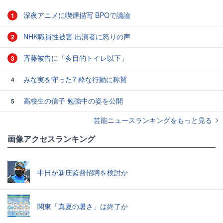
深夜アニメに喫煙描写 BPOで議論
1
NHK職員性被害 出演者に怒りの声
2
斉藤被告に「多目的トイレ以下」
3
みな実を守った? 粋な行動に称賛
4
高校生の信子 勉強中の姿を公開
5
芸能ニュースランキングをもっと見る
画像アクセスランキング
中日が新庄監督招聘を検討か
関東「真夏の暑さ」は終了か