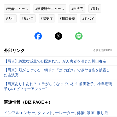
#芸能ニュース
#芸能総合ニュース
#吉沢亮
#運動
#人生
#見た目
#感染症
#川口春奈
#ドバイ
#ダイエット
外部リンク
週刊女性PRIME
【写真】急激な減量で心配された、がん患者を演じた川口春奈
【写真】頬がこけてる…朝ドラ『ばけばけ』で激ヤセ姿を披露し
た吉沢亮
【写真あり】あれ？ エラがなくなっている？ 前田敦子、小島瑠璃
子らの“ビフォーアフター”
関連情報（BiZ PAGE＋）
インフルエンサー
,
タレント
,
ナレーター
,
俳優
,
動画
,
推し活