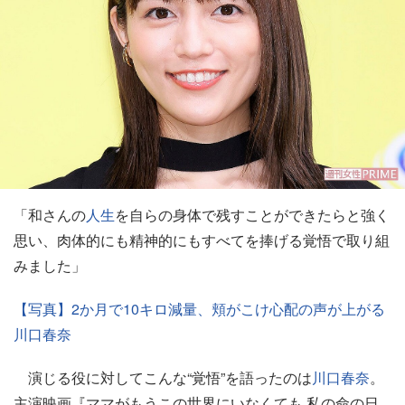
「和さんの
人生
を自らの身体で残すことができたらと強く
思い、肉体的にも精神的にもすべてを捧げる覚悟で取り組
みました」
【写真】2か月で10キロ減量、頬がこけ心配の声が上がる
川口春奈
演じる役に対してこんな“覚悟”を語ったのは
川口春奈
。
主演映画『ママがもうこの世界にいなくても 私の命の日