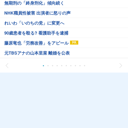
無期刑の「終身刑化」傾向続く
NHK職員性被害 出演者に怒りの声
れいわ「いのちの党」に変更へ
90歳患者を殴る? 看護助手を逮捕
藤原竜也「労務改善」をアピール
元TBSアナの山本里菜 離婚を公表