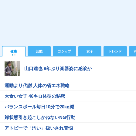
健康
芸能
ゴシップ
女子
トレンド
Y
山口達也 8年ぶり楽器姿に感涙か
運動より代謝 人体の省エネ戦略
大食い女子 46キロ体型の秘密
バランスボール毎日10分で20kg減
躁状態引き起こしかねないNG行動
アトピーで「汚い」扱いされ苦悩