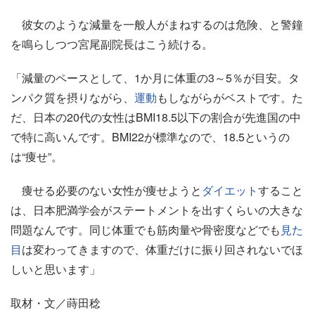
彼女のような減量を一般人がまねするのは危険、と警鐘
を鳴らしつつ宮尾副院長はこう続ける。
「減量のペースとして、1か月に体重の3～5％が目安。タ
ンパク質を摂りながら、
運動
もしながらがベストです。た
だ、日本の20代の女性はBMI18.5以下の割合が先進国の中
で特に高いんです。BMI22が標準なので、18.5というの
は“痩せ”。
痩せる必要のない女性が痩せようと
ダイエット
すること
は、日本肥満学会がステートメントを出すくらいの大きな
問題なんです。同じ体重でも筋肉量や骨密度などでも
見た
目
は変わってきますので、体重だけに振り回されないでほ
しいと思います」
取材・文／蒔田稔