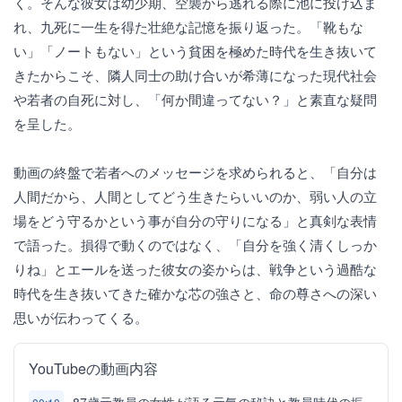
く。そんな彼女は幼少期、空襲から逃れる際に池に投げ込ま
れ、九死に一生を得た壮絶な記憶を振り返った。「靴もな
い」「ノートもない」という貧困を極めた時代を生き抜いて
きたからこそ、隣人同士の助け合いが希薄になった現代社会
や若者の自死に対し、「何か間違ってない？」と素直な疑問
を呈した。
動画の終盤で若者へのメッセージを求められると、「自分は
人間だから、人間としてどう生きたらいいのか、弱い人の立
場をどう守るかという事が自分の守りになる」と真剣な表情
で語った。損得で動くのではなく、「自分を強く清くしっか
りね」とエールを送った彼女の姿からは、戦争という過酷な
時代を生き抜いてきた確かな芯の強さと、命の尊さへの深い
思いが伝わってくる。
YouTubeの動画内容