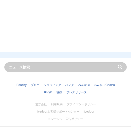
Peachy
ブログ
ショッピング
バンク
みんかぶ
みんかぶChoice
Kstyle
株探
プレスリリース
運営会社
利用規約
プライバシーポリシー
livedoorお客様サポートセンター
livedoor
コンテンツ・広告ポリシー