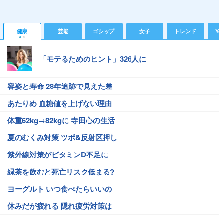
健康
芸能
ゴシップ
女子
トレンド
Y
「モテるためのヒント」326人に
容姿と寿命 28年追跡で見えた差
あたりめ 血糖値を上げない理由
体重62kg→82kgに 寺田心の生活
夏のむくみ対策 ツボ&反射区押し
紫外線対策がビタミンD不足に
緑茶を飲むと死亡リスク低まる?
ヨーグルト いつ食べたらいいの
休みだが疲れる 隠れ疲労対策は