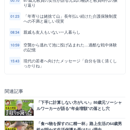
87歳元教員の女性が語る元気の秘訣と教員時代の振
00:10
り返り
「年寄りは姥捨て山」長年払い続けた介護保険制度
01:23
への不満と厳しい現実
親戚も友人もいない一人暮らし
08:34
空襲から逃れて池に投げ込まれた…過酷な戦中体験
10:59
の記憶
現代の若者へ向けたメッセージ「自分を強く清くし
15:43
っかりね」
関連記事
「下手に計算しない方がいい」80歳元ソーシャ
ルワーカーが語る“年金増額”の落とし穴
「食べ物を探すのに精一杯」路上生活の64歳男
性が明かす生活保護を受けない理由