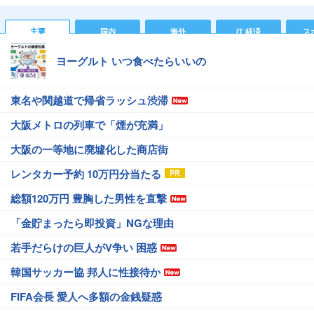
主要
国内
海外
IT 経済
ス
ヨーグルト いつ食べたらいいの
東名や関越道で帰省ラッシュ渋滞
大阪メトロの列車で「煙が充満」
大阪の一等地に廃墟化した商店街
レンタカー予約 10万円分当たる
総額120万円 豊胸した男性を直撃
「金貯まったら即投資」NGな理由
若手だらけの巨人がV争い 困惑
韓国サッカー協 邦人に性接待か
FIFA会長 愛人へ多額の金銭疑惑