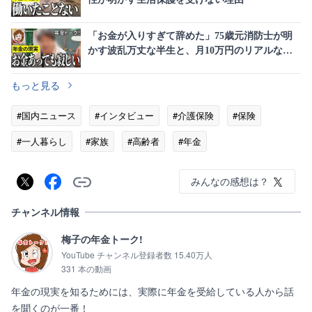
「お金が入りすぎて辞めた」75歳元消防士が明
かす波乱万丈な半生と、月10万円のリアルな年
金事情
もっと見る
#国内ニュース
#インタビュー
#介護保険
#保険
#一人暮らし
#家族
#高齢者
#年金
みんなの感想は？
チャンネル情報
梅子の年金トーク!
YouTube チャンネル登録者数 15.40万人
331 本の動画
年金の現実を知るためには、実際に年金を受給している人から話
を聞くのが一番！
