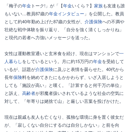
「梅子の
年金
トーク!」が「【
年金
いくら？】
家族
も友達も誰
もいない…教員87歳の
年金
インタビュー
」を公開した。教員
として約40年勤め上げた87歳の女性が、
介護保険
への不満や
壮絶な戦中体験を振り返り、「自分を強く清くしっかりね」
と現代の若者へ力強いメッセージを送った。
女性は運動教室通いと玄米食を続け、現在はマンションで
一
人暮らし
をしているという。月に約15万円の
年金
を受給して
いるが、話題が
介護保険
に及ぶと表情を曇らせた。40代から
長年
保険
料を納めてきたにもかかわらず、いざ入居しようと
しても「施設が高い」と嘆く。「計算すると何千万の単位」
と訴え、
高齢者
が邪魔者扱いされているような社会の空気に
対して、「年寄りは姥捨て山」と厳しい言葉を投げかけた。
現在は親戚も友人も亡くなり、孤独な環境に身を置く彼女だ
が、「寂しくない自分にするのは自分しかない」と前を向