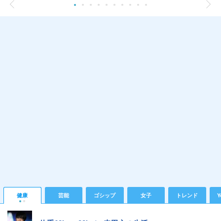
健康
芸能
ゴシップ
女子
トレンド
Y