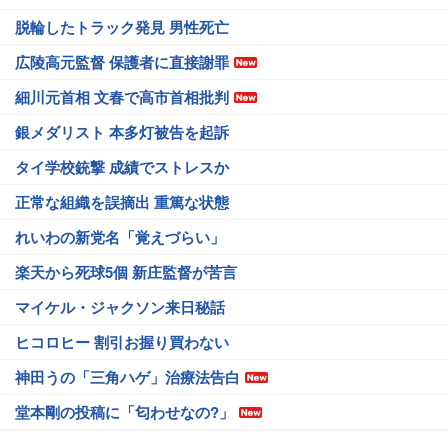
脱輪したトラック発見 男性死亡
広陵高元監督 保護者に直接謝罪
細川元首相 文春で高市首相批判
銀メダリスト 本多灯被告を起訴
タイ学校銃撃 成績でストレスか
正常な組織を誤摘出 重篤な状態
れいわの新党名「覚えづらい」
楽天から死球5個 新庄監督が苦言
マイケル・ジャクソン来日秘話
ヒコロヒー 割引お握り買わない
神田うの「三角ハゲ」治療法告白
堂本剛の投稿に「匂わせなの?」