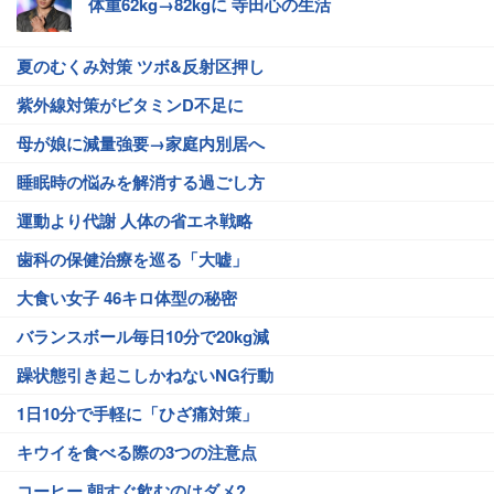
体重62kg→82kgに 寺田心の生活
夏のむくみ対策 ツボ&反射区押し
紫外線対策がビタミンD不足に
母が娘に減量強要→家庭内別居へ
睡眠時の悩みを解消する過ごし方
運動より代謝 人体の省エネ戦略
歯科の保健治療を巡る「大嘘」
大食い女子 46キロ体型の秘密
バランスボール毎日10分で20kg減
躁状態引き起こしかねないNG行動
1日10分で手軽に「ひざ痛対策」
キウイを食べる際の3つの注意点
コーヒー 朝すぐ飲むのはダメ?