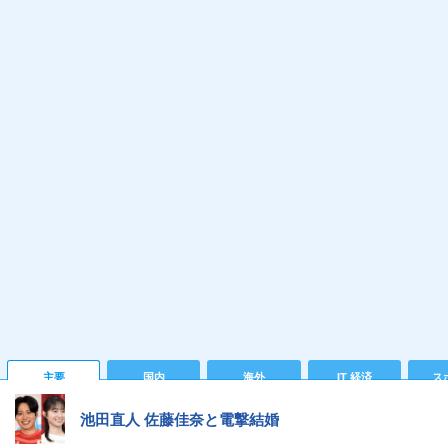
主要
国内
海外
IT 経済
ス
池田直人 佐藤佳奈と電撃結婚