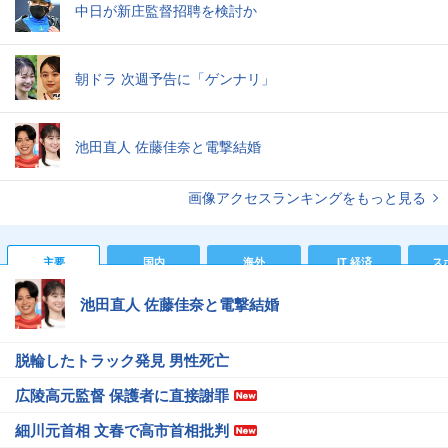
中日が新庄監督招聘を検討か
朝ドラ 次週予告に「ゲンナリ」
池田直人 佐藤佳奈と電撃結婚
画像アクセスランキングをもっと見る
主要
国内
海外
IT 経済
ス
池田直人 佐藤佳奈と電撃結婚
脱輪したトラック発見 男性死亡
広陵高元監督 保護者に直接謝罪
細川元首相 文春で高市首相批判