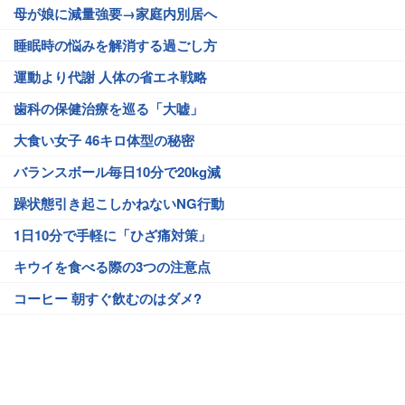
母が娘に減量強要→家庭内別居へ
睡眠時の悩みを解消する過ごし方
運動より代謝 人体の省エネ戦略
歯科の保健治療を巡る「大嘘」
大食い女子 46キロ体型の秘密
バランスボール毎日10分で20kg減
躁状態引き起こしかねないNG行動
1日10分で手軽に「ひざ痛対策」
キウイを食べる際の3つの注意点
コーヒー 朝すぐ飲むのはダメ?