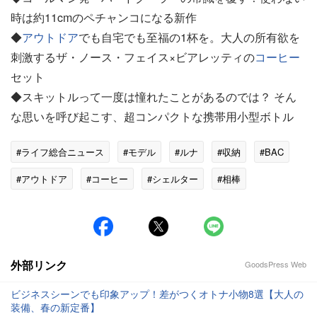
時は約11cmのペチャンコになる新作
◆
アウトドア
でも自宅でも至福の1杯を。大人の所有欲を
刺激するザ・ノース・フェイス×ビアレッティの
コーヒー
セット
◆スキットルって一度は憧れたことがあるのでは？ そん
な思いを呼び起こす、超コンパクトな携帯用小型ボトル
#ライフ総合ニュース
#モデル
#ルナ
#収納
#BAC
#アウトドア
#コーヒー
#シェルター
#相棒
外部リンク
GoodsPress Web
ビジネスシーンでも印象アップ！差がつくオトナ小物8選【大人の
装備、春の新定番】