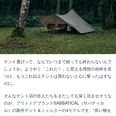
テント選びって、なんでいつまで経っても終わらないんで
しょうか。ようやく「これだ！」と思える理想の
相棒
を見
つけ、もうこれ以上テントは買わないと心に誓ったはずな
のに。
そんなテント沼の住人たちをまたしても深く沈ませそうな
のが、
アウトドア
ブランドSABBATICAL（サバティカ
ル）の新作テント＆
シェルター
の4
モデル
です。“良い物を