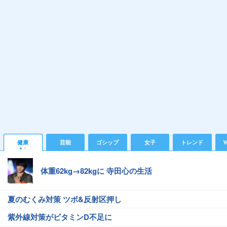
健康
芸能
ゴシップ
女子
トレンド
Y
体重62kg→82kgに 寺田心の生活
夏のむくみ対策 ツボ&反射区押し
紫外線対策がビタミンD不足に