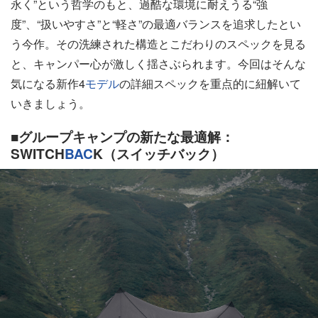
永く”という哲学のもと、過酷な環境に耐えうる“強
度”、“扱いやすさ”と“軽さ”の最適バランスを追求したとい
う今作。その洗練された構造とこだわりのスペックを見る
と、キャンパー心が激しく揺さぶられます。今回はそんな
気になる新作4
モデル
の詳細スペックを重点的に紐解いて
いきましょう。
■グループキャンプの新たな最適解：
SWITCH
BAC
K（スイッチバック）