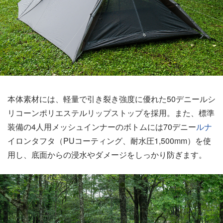
本体素材には、軽量で引き裂き強度に優れた50デニールシ
リコーンポリエステルリップストップを採用。また、標準
装備の4人用メッシュインナーのボトムには70デニー
ルナ
イロンタフタ（PUコーティング、耐水圧1,500mm）を使
用し、底面からの浸水やダメージをしっかり防ぎます。