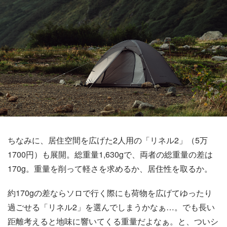
ちなみに、居住空間を広げた2人用の「リネル2」（5万
1700円）も展開。総重量1,630gで、両者の総重量の差は
170g。重量を削って軽さを求めるか、居住性を取るか。
約170gの差ならソロで行く際にも荷物を広げてゆったり
過ごせる「リネル2」を選んでしまうかなぁ…。でも長い
距離考えると地味に響いてくる重量だよなぁ。と、ついシ