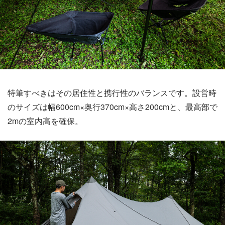
特筆すべきはその居住性と携行性のバランスです。設営時
のサイズは幅600cm×奥行370cm×高さ200cmと、最高部で
2mの室内高を確保。