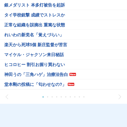
銀メダリスト 本多灯被告を起訴
タイ学校銃撃 成績でストレスか
正常な組織を誤摘出 重篤な状態
れいわの新党名「覚えづらい」
楽天から死球5個 新庄監督が苦言
マイケル・ジャクソン来日秘話
ヒコロヒー 割引お握り買わない
神田うの「三角ハゲ」治療法告白
堂本剛の投稿に「匂わせなの?」