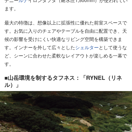
デニー
ルナ
イロンタフタ（耐水圧1,500mm）が使われてい
ます。
最大の特徴は、想像以上に拡張性に優れた前室スペースで
す。お気に入りのチェアやテーブルを自由に配置でき、天
候の影響を受けにくい快適なリビング空間を構築できま
す。インナーを外して広々とした
シェルター
として使うな
ど、シーンに合わせた柔軟なレイアウトが楽しめる一幕で
す。
■山岳環境を制するタフネス：「RYNEL（リネ
ル）」