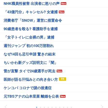
NHK職員性被害 出演者に怒りの声
「43億円分」キャンセル? 女逮捕
消費者庁「SNOW」運営に措置命令
90歳患者を殴る? 看護助手を逮捕
「女子トイレに全裸の男」逮捕
週刊ジャンプ 初の100万部割れ
なぜ14回も忌引申請 驚きの結末
ちいかわ新グッズ説明文に「闇」
雷が直撃 タイで24歳選手が死去
医師が語る汗悩みとの向き合い方
ケンコバ コロナで謎の後遺症
元TBSアナの山本里菜 離婚を公表