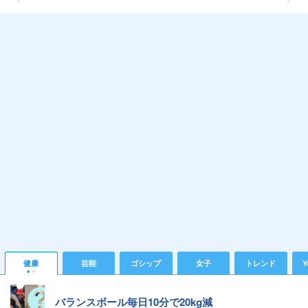
健康
芸能
ゴシップ
女子
トレンド
Y
バランスボール毎日10分で20kg減