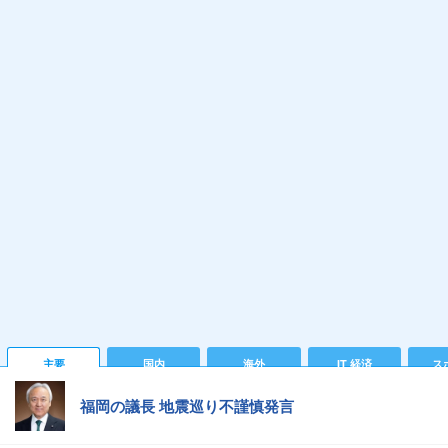
主要
国内
海外
IT 経済
ス
福岡の議長 地震巡り不謹慎発言