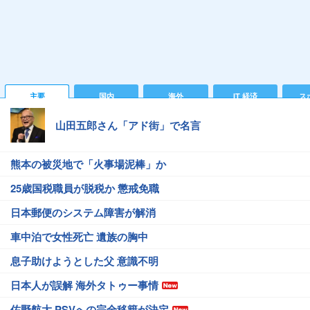
主要
国内
海外
IT 経済
ス
山田五郎さん「アド街」で名言
熊本の被災地で「火事場泥棒」か
25歳国税職員が脱税か 懲戒免職
日本郵便のシステム障害が解消
車中泊で女性死亡 遺族の胸中
息子助けようとした父 意識不明
日本人が誤解 海外タトゥー事情
佐野航大 PSVへの完全移籍が決定