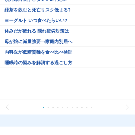
緑茶を飲むと死亡リスク低まる?
ヨーグルト いつ食べたらいい?
休みだが疲れる 隠れ疲労対策は
母が娘に減量強要→家庭内別居へ
内科医が低糖質麺を食べ比べ検証
睡眠時の悩みを解消する過ごし方