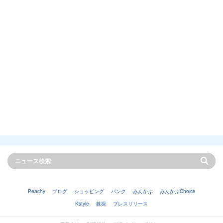
Peachy
ブログ
ショッピング
バンク
みんかぶ
みんかぶChoice
Kstyle
株探
プレスリリース