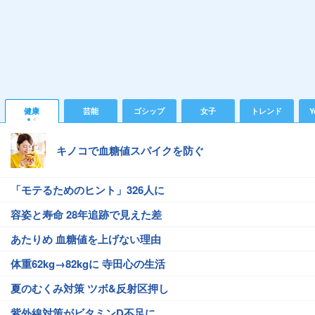
健康
芸能
ゴシップ
女子
トレンド
Y
キノコで血糖値スパイクを防ぐ
「モテるためのヒント」326人に
容姿と寿命 28年追跡で見えた差
あたりめ 血糖値を上げない理由
体重62kg→82kgに 寺田心の生活
夏のむくみ対策 ツボ&反射区押し
紫外線対策がビタミンD不足に