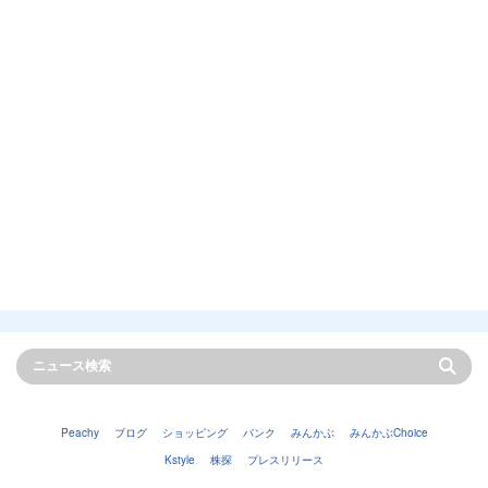
Peachy
ブログ
ショッピング
バンク
みんかぶ
みんかぶChoice
Kstyle
株探
プレスリリース