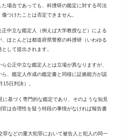
した場合であっても、科捜研の鑑定に対する司法
く傷つけたことは否定できません。
公正中立な鑑定人（例えば大学教授など）による
が、ほとんどは都道府県警察の科捜研（いわゆる
拠として提出されます。
から公正中立な鑑定人とは立場が異なりますが、
から、鑑定人作成の鑑定書と同様に証拠能力が認
月15日判決）。
知見に基づく専門的な鑑定であり、そのような知見
判官は合理性を疑う特段の事情がなければ報告書
性交罪などの重大犯罪において被告人と犯人の同一