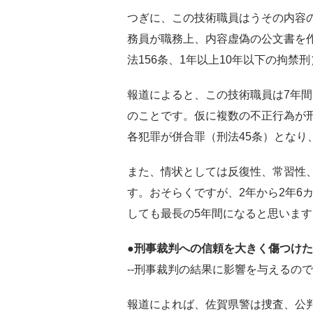
つぎに、この技術職員はうその内容
務員が職務上、内容虚偽の公文書を
法156条、1年以上10年以下の拘禁
報道によると、この技術職員は7年間
のことです。仮に複数の不正行為が
各犯罪が併合罪（刑法45条）となり
また、情状としては反復性、常習性
す。おそらくですが、2年から2年6
しても最長の5年間になると思います
●刑事裁判への信頼を大きく傷つけた
--刑事裁判の結果に影響を与えるの
報道によれば、佐賀県警は捜査、公