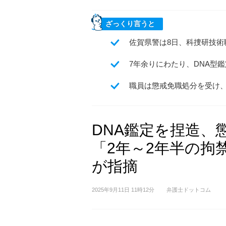
ざっくり言うと
佐賀県警は8日、科捜研技術
7年余りにわたり、DNA型
職員は懲戒免職処分を受け
DNA鑑定を捏造、
「2年～2年半の拘
が指摘
2025年9月11日 11時12分
弁護士ドットコム