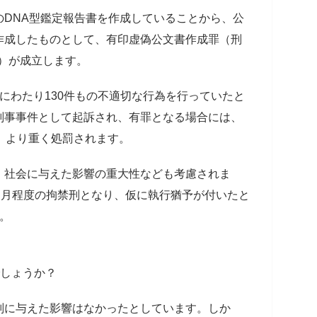
のDNA型鑑定報告書を作成していることから、公
作成したものとして、有印虚偽公文書作成罪（刑
刑）が成立します。
にわたり130件もの不適切な行為を行っていたと
刑事事件として起訴され、有罪となる場合には、
、より重く処罰されます。
、社会に与えた影響の重大性なども考慮されま
カ月程度の拘禁刑となり、仮に執行猶予が付いたと
。
でしょうか？
判に与えた影響はなかったとしています。しか