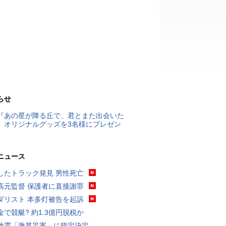
らせ
『あの星が降る丘で、君とまた出会いた
』オリジナルグッズを3名様にプレゼン
ニュース
したトラック発見 男性死亡
高元監督 保護者に直接謝罪
ダリスト 本多灯被告を起訴
金で競艇? 約1.3億円脱税か
地震「激甚災害」に指定決定