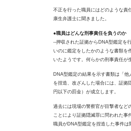
不正を行った職員にはどのような責
康生弁護士に聞きました。
●職員はどんな刑事責任を負うのか
--押収された証拠からDNA型鑑定
いのに鑑定をしたかのような書類を
いたようです。何らかの刑事責任が
DNA型鑑定の結果を示す書類は「
を捏造、改ざんした場合には、証拠隠
円以下の罰金）が成立します。
過去には現場の警察官が目撃者など
ことにより証拠隠滅罪に問われた事
職員がDNA型鑑定を捏造した事件は