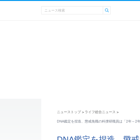
ニューストップ
ライフ総合ニュース
>
>
DNA鑑定を捏造、懲戒免職の科捜研職員は「2年～2
DNA鑑定を捏造、懲