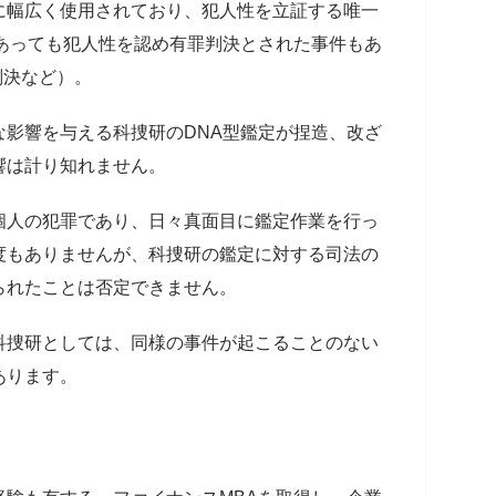
に幅広く使用されており、犯人性を立証する唯一
であっても犯人性を認め有罪判決とされた事件もあ
判決など）。
な影響を与える科捜研のDNA型鑑定が捏造、改ざ
響は計り知れません。
個人の犯罪であり、日々真面目に鑑定作業を行っ
度もありませんが、科捜研の鑑定に対する司法の
られたことは否定できません。
科捜研としては、同様の事件が起こることのない
あります。