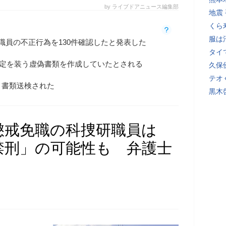
by ライブドアニュース編集部
地震
くら
服は
職員の不正行為を130件確認したと発表した
タイ
鑑定を装う虚偽書類を作成していたとされる
久保
テオ
、書類送検された
黒木
懲戒免職の科捜研職員は
禁刑」の可能性も 弁護士