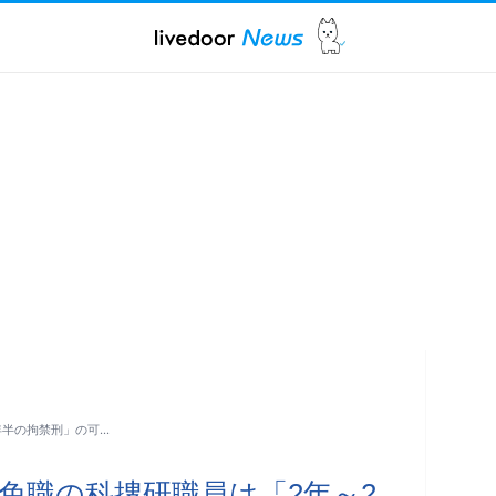
年半の拘禁刑」の可…
戒免職の科捜研職員は「2年～2