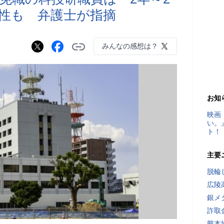
性も 弁護士が指摘
みんなの感想は？
お知
映画
い。
ト！
主要
脱輪
広陵
銀メ
詐取
熊本