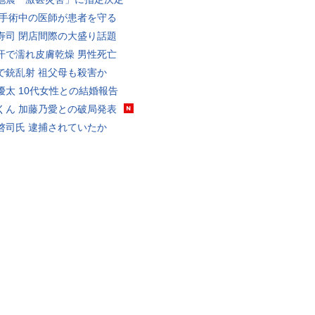
 手術中の医師が患者を守る
寿司 閉店間際の大盛り話題
汗で濡れ皮膚乾燥 男性死亡
で銃乱射 祖父母も殺害か
優太 10代女性との結婚報告
くん 加藤乃愛との破局発表
啓司氏 逮捕されていたか