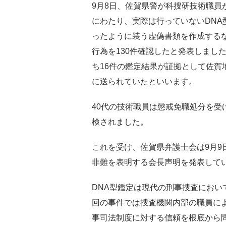
9月8日、佐賀県警が科捜研技術職員
にわたり、実際は行っていないDNA
ったように装う虚偽書類を作成する
行為を130件確認したと発表しまし
ち16件の鑑定結果が証拠として佐賀
に送られていたといいます。
40代の技術職員は懲戒免職処分を受
検されました。
これを受け、佐賀県弁護士会は9月9
非難を表明する会長声明を発表して
DNA型鑑定は現代の刑事捜査にお
回の事件では捜査機関内部の職員に
事司法制度に対する信頼を根底から