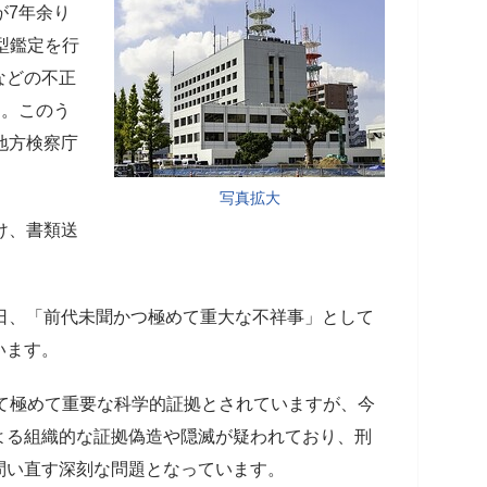
が7年余り
型鑑定を行
などの不正
た。このう
地方検察庁
写真拡大
け、書類送
日、「前代未聞かつ極めて重大な不祥事」として
います。
いて極めて重要な科学的証拠とされていますが、今
よる組織的な証拠偽造や隠滅が疑われており、刑
問い直す深刻な問題となっています。