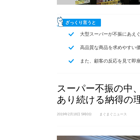
ざっくり言うと
大型スーパーが不振にあえ
高品質な商品を求めやすい
また、顧客の反応を見て即
スーパー不振の中
あり続ける納得の
2019年2月18日 5時0分
まぐまぐニュース