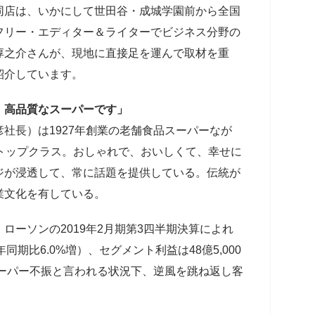
同店は、いかにして世田谷・成城学園前から全国
フリー・エディター＆ライターでビジネス分野の
淳之介さんが、現地に直接足を運んで取材を重
紹介しています。
、高品質なスーパーです」
社長）は1927年創業の老舗食品スーパーなが
トップクラス。おしゃれで、おいしくて、幸せに
ジが浸透して、常に話題を提供している。伝統が
業文化を有している。
ローソンの2019年2月期第3四半期決算によれ
年同期比6.0%増）、セグメント利益は48億5,000
スーパー不振と言われる状況下、逆風を跳ね返し客