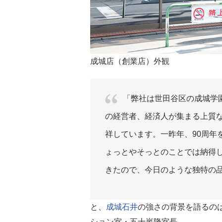
成城店（創業店）外観
「弊社は世田谷区の成城学
の経営者、経済人が集まる上質
祥しています。一昨年、90周年
ょっとやそっとのことでは納得
きたので、今日のような独特の
と、
成城石井
の強さの背景を語るの
ション室・五十嵐隆室長。