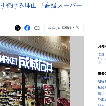
り続ける理由 「高級スーパー
みんなの感想は？
お知
映画
い。
ト！
主要
脱輪
広陵
銀メ
詐取
熊本