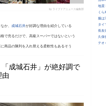
地震
by ライブドアニュース編集部
くら
服は
タイ
ぐなか、
成城石井
が好調な理由を紹介している
長友
価格で売るだけで、高級スーパーではないという
久保
テオ
座に商品の陳列を入れ替える柔軟性もあるそう
、「成城石井」が絶好調で
理由