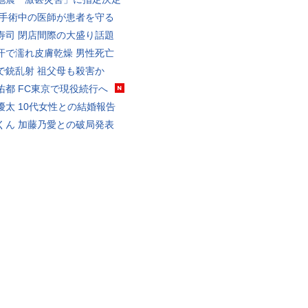
 手術中の医師が患者を守る
寿司 閉店間際の大盛り話題
汗で濡れ皮膚乾燥 男性死亡
で銃乱射 祖父母も殺害か
佑都 FC東京で現役続行へ
優太 10代女性との結婚報告
くん 加藤乃愛との破局発表