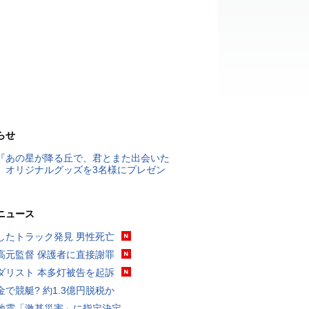
らせ
『あの星が降る丘で、君とまた出会いた
』オリジナルグッズを3名様にプレゼン
ニュース
したトラック発見 男性死亡
高元監督 保護者に直接謝罪
ダリスト 本多灯被告を起訴
金で競艇? 約1.3億円脱税か
地震「激甚災害」に指定決定