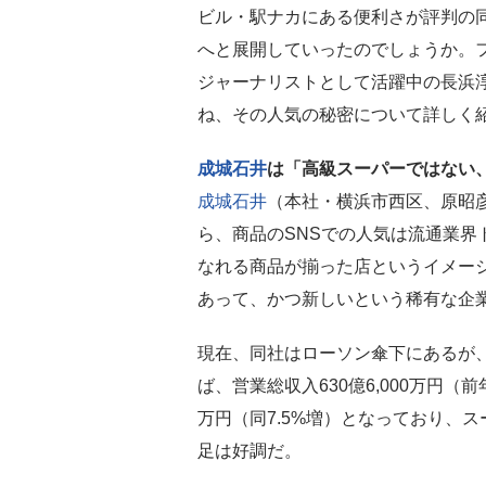
ビル・駅ナカにある便利さが評判の
へと展開していったのでしょうか。
ジャーナリストとして活躍中の長浜
ね、その人気の秘密について詳しく
成城石井
は「高級スーパーではない
成城石井
（本社・横浜市西区、原昭彦
ら、商品のSNSでの人気は流通業界
なれる商品が揃った店というイメー
あって、かつ新しいという稀有な企
現在、同社はローソン傘下にあるが、
ば、営業総収入630億6,000万円（前
万円（同7.5%増）となっており、
足は好調だ。