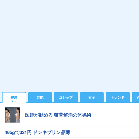
健康
芸能
ゴシップ
女子
トレンド
Y
医師が勧める 猫背解消の体操術
465gで321円 ドンキプリン品薄