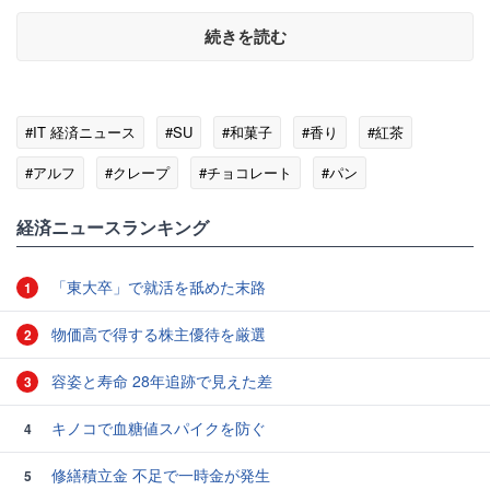
続きを読む
#IT 経済ニュース
#SU
#和菓子
#香り
#紅茶
#アルフ
#クレープ
#チョコレート
#パン
経済ニュースランキング
「東大卒」で就活を舐めた末路
1
物価高で得する株主優待を厳選
2
容姿と寿命 28年追跡で見えた差
3
キノコで血糖値スパイクを防ぐ
4
修繕積立金 不足で一時金が発生
5