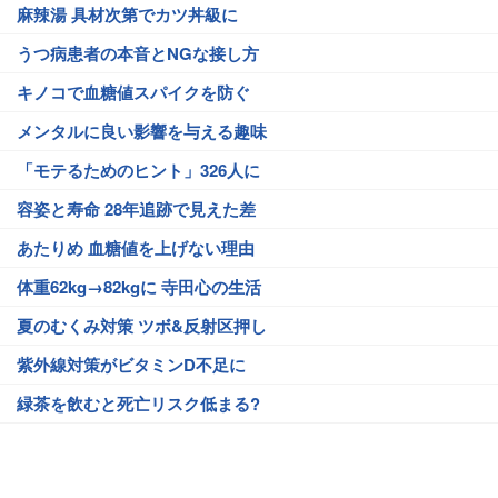
麻辣湯 具材次第でカツ丼級に
うつ病患者の本音とNGな接し方
キノコで血糖値スパイクを防ぐ
メンタルに良い影響を与える趣味
「モテるためのヒント」326人に
容姿と寿命 28年追跡で見えた差
あたりめ 血糖値を上げない理由
体重62kg→82kgに 寺田心の生活
夏のむくみ対策 ツボ&反射区押し
紫外線対策がビタミンD不足に
緑茶を飲むと死亡リスク低まる?