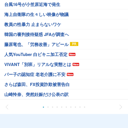
台風16号が小笠原近海で発生
海上自衛隊の生々しい映像が物議
教員の性暴力 止まらないワケ
韓国の審判接待疑惑 JFAが調査へ
藤原竜也、「労務改善」アピール
人気YouTuber 白ビキニ加工否定
VIVANT「別班」リアルな実態とは
パー子の認知症 老老介護に不安
さらば森田、FX投資詐欺被害告白
山崎怜奈、突然妊娠だけ公表の訳