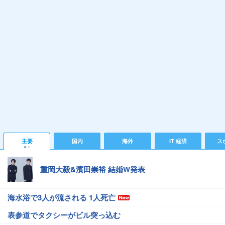
主要
国内
海外
IT 経済
ス
重岡大毅&濱田崇裕 結婚W発表
海水浴で3人が流される 1人死亡
表参道でタクシーがビル突っ込む