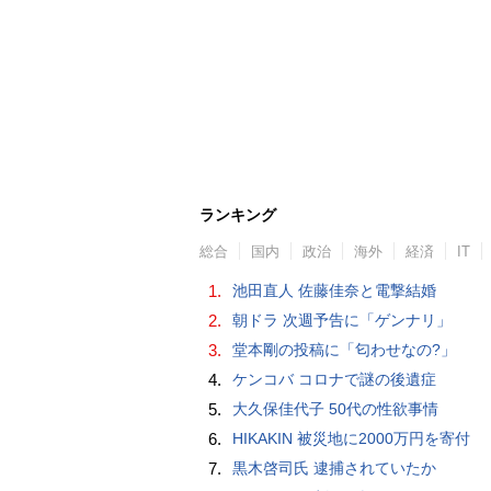
ランキング
総合
国内
政治
海外
経済
IT
1.
池田直人 佐藤佳奈と電撃結婚
2.
朝ドラ 次週予告に「ゲンナリ」
3.
堂本剛の投稿に「匂わせなの?」
4.
ケンコバ コロナで謎の後遺症
5.
大久保佳代子 50代の性欲事情
6.
HIKAKIN 被災地に2000万円を寄付
7.
黒木啓司氏 逮捕されていたか