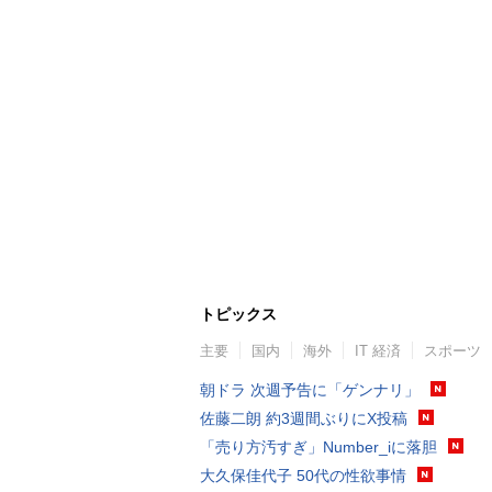
トピックス
主要
国内
海外
IT 経済
スポーツ
朝ドラ 次週予告に「ゲンナリ」
佐藤二朗 約3週間ぶりにX投稿
「売り方汚すぎ」Number_iに落胆
大久保佳代子 50代の性欲事情