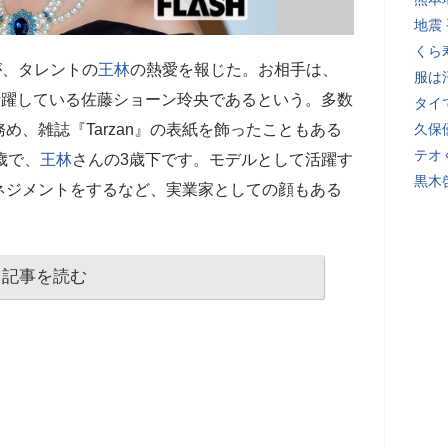
地震
くら
が、タレントの
王林
の熱愛を報じた。お相手は、
服は
活躍している佐藤ショーン玲央であるという。多数
タイ
め、雑誌『Tarzan』の表紙を飾ったこともある
久保
テオ
歳で、
王林
さんの3歳下です。モデルとして活躍す
黒木
ネジメントをするなど、実業家としての顔もある
記事を読む