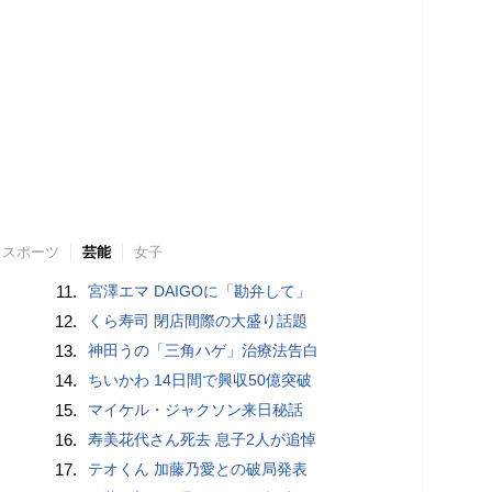
スポーツ
芸能
女子
11.
宮澤エマ DAIGOに「勘弁して」
12.
くら寿司 閉店間際の大盛り話題
13.
神田うの「三角ハゲ」治療法告白
14.
ちいかわ 14日間で興収50億突破
15.
マイケル・ジャクソン来日秘話
16.
寿美花代さん死去 息子2人が追悼
17.
テオくん 加藤乃愛との破局発表