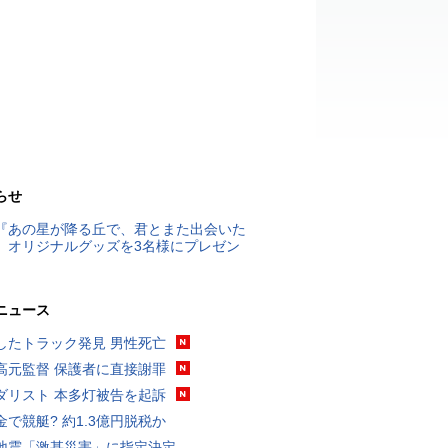
らせ
『あの星が降る丘で、君とまた出会いた
』オリジナルグッズを3名様にプレゼン
ニュース
したトラック発見 男性死亡
高元監督 保護者に直接謝罪
ダリスト 本多灯被告を起訴
金で競艇? 約1.3億円脱税か
地震「激甚災害」に指定決定