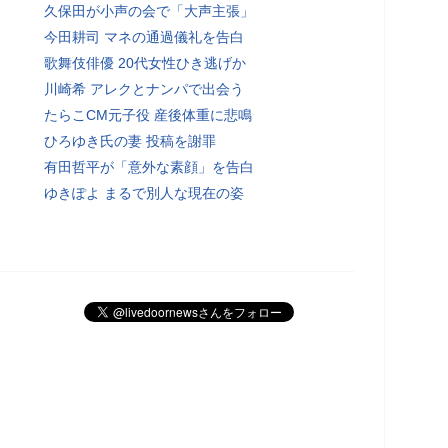
久保田が小声の会で「大声主張」
今田耕司 マネの通過儀礼を告白
歌舞伎俳優 20代女性ひき逃げか
川崎希 アレクとナンパで出会う
たらこCM元子役 産後体重に悲鳴
ひろゆき氏の妻 投稿を謝罪
有田哲平が「意外な素顔」を告白
ゆきぽよ まるで別人な現在の姿