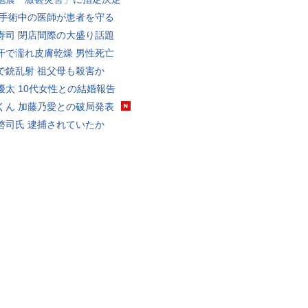
 手術中の医師が患者を守る
寿司 閉店間際の大盛り話題
汗で濡れ皮膚乾燥 男性死亡
で銃乱射 祖父母も殺害か
優太 10代女性との結婚報告
くん 加藤乃愛との破局発表
啓司氏 逮捕されていたか