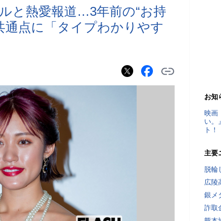
ルと熱愛報道…3年前の“お持
共通点に「タイプわかりやす
お知
映画
い。
ト！
主要
脱輪
広陵
銀メ
詐取
熊本