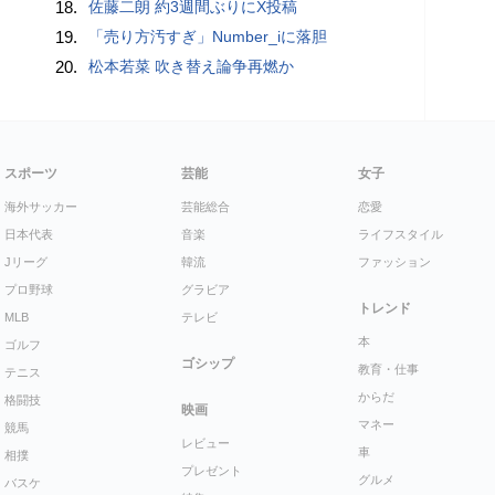
18.
佐藤二朗 約3週間ぶりにX投稿
19.
「売り方汚すぎ」Number_iに落胆
20.
松本若菜 吹き替え論争再燃か
スポーツ
芸能
女子
海外サッカー
芸能総合
恋愛
日本代表
音楽
ライフスタイル
Jリーグ
韓流
ファッション
プロ野球
グラビア
トレンド
MLB
テレビ
本
ゴルフ
ゴシップ
教育・仕事
テニス
からだ
格闘技
映画
マネー
競馬
レビュー
車
相撲
プレゼント
グルメ
バスケ