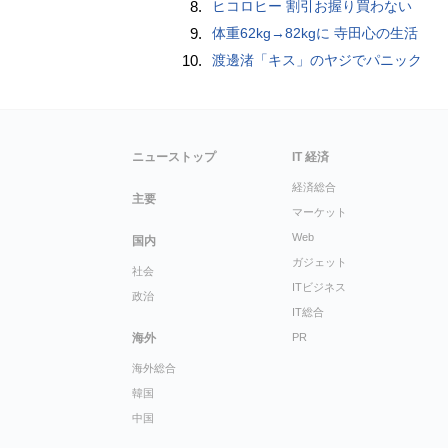
8.
ヒコロヒー 割引お握り買わない
9.
体重62kg→82kgに 寺田心の生活
10.
渡邊渚「キス」のヤジでパニック
ニューストップ
IT 経済
経済総合
主要
マーケット
Web
国内
ガジェット
社会
ITビジネス
政治
IT総合
海外
PR
海外総合
韓国
中国