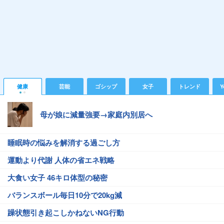
健康
芸能
ゴシップ
女子
トレンド
Y
母が娘に減量強要→家庭内別居へ
睡眠時の悩みを解消する過ごし方
運動より代謝 人体の省エネ戦略
大食い女子 46キロ体型の秘密
バランスボール毎日10分で20kg減
躁状態引き起こしかねないNG行動