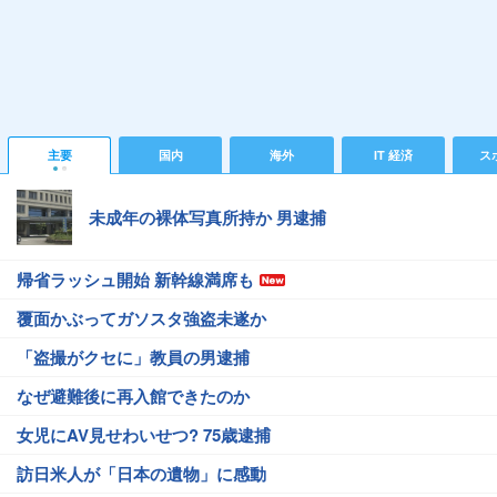
主要
国内
海外
IT 経済
ス
未成年の裸体写真所持か 男逮捕
帰省ラッシュ開始 新幹線満席も
覆面かぶってガソスタ強盗未遂か
「盗撮がクセに」教員の男逮捕
なぜ避難後に再入館できたのか
女児にAV見せわいせつ? 75歳逮捕
訪日米人が「日本の遺物」に感動