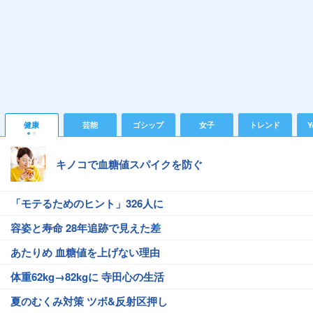
健康
芸能
ゴシップ
女子
トレンド
Y
キノコで血糖値スパイクを防ぐ
「モテるためのヒント」326人に
容姿と寿命 28年追跡で見えた差
あたりめ 血糖値を上げない理由
体重62kg→82kgに 寺田心の生活
夏のむくみ対策 ツボ&反射区押し