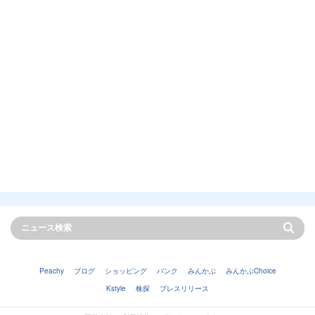
Peachy
ブログ
ショッピング
バンク
みんかぶ
みんかぶChoice
Kstyle
株探
プレスリリース