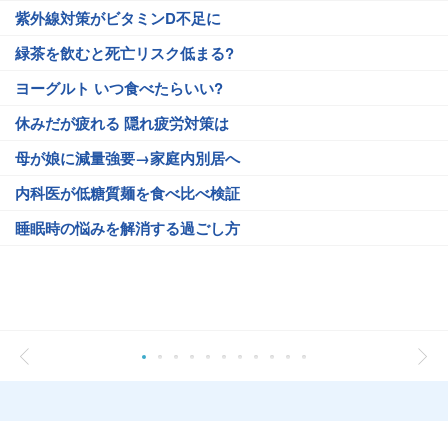
紫外線対策がビタミンD不足に
緑茶を飲むと死亡リスク低まる?
ヨーグルト いつ食べたらいい?
休みだが疲れる 隠れ疲労対策は
母が娘に減量強要→家庭内別居へ
内科医が低糖質麺を食べ比べ検証
睡眠時の悩みを解消する過ごし方