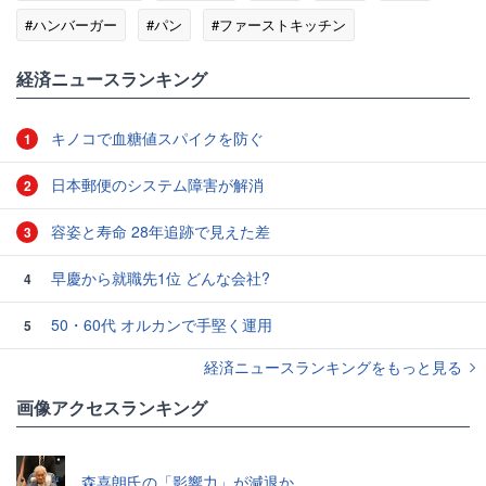
#ハンバーガー
#パン
#ファーストキッチン
経済ニュースランキング
キノコで血糖値スパイクを防ぐ
1
日本郵便のシステム障害が解消
2
容姿と寿命 28年追跡で見えた差
3
早慶から就職先1位 どんな会社?
4
50・60代 オルカンで手堅く運用
5
経済ニュースランキングをもっと見る
画像アクセスランキング
森喜朗氏の「影響力」が減退か