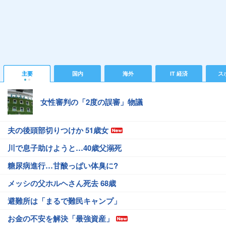
主要
国内
海外
IT 経済
ス
女性審判の「2度の誤審」物議
夫の後頭部切りつけか 51歳女
川で息子助けようと…40歳父溺死
糖尿病進行…甘酸っぱい体臭に?
メッシの父ホルヘさん死去 68歳
避難所は「まるで難民キャンプ」
お金の不安を解決「最強資産」