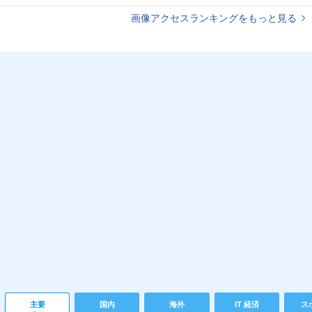
画像アクセスランキングをもっと見る
主要
国内
海外
IT 経済
ス