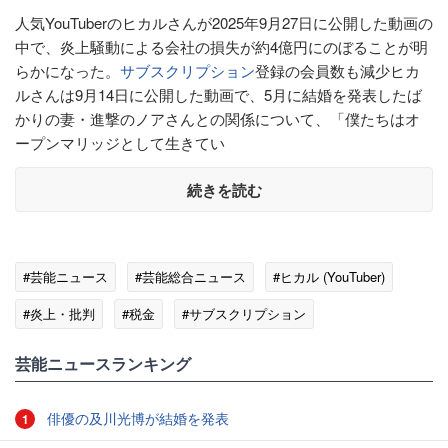
人気YouTuberのヒカルさんが2025年9月27日に公開した動画の
中で、炎上騒動による会社の損失が約4億円にのぼることが明
らかになった。
サブスクリプション
登録の会員数も減少ヒカ
ルさんは9月14日に公開した動画で、5月に結婚を発表したば
かりの妻・進撃のノアさんとの関係について、「僕たちはオ
ープンマリッジとして生きてい
続きを読む
#芸能ニュース
#芸能総合ニュース
#ヒカル (YouTuber)
#炎上・批判
#税金
#サブスクリプション
芸能ニュースランキング
俳優の及川光博が結婚を発表
1