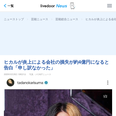
一覧
>
>
>
ヒカルが炎上による会
ニューストップ
芸能ニュース
芸能総合ニュース
ヒカルが炎上による会社の損失が約4億円になると
告白「申し訳なかった」
2025年9月29日 13時21分
写真：J-CASTニュース