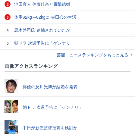
池田直人 佐藤佳奈と電撃結婚
2
体重62kg→82kgに 寺田心の生活
3
黒木啓司氏 逮捕されていたか
4
朝ドラ 次週予告に「ゲンナリ」
5
芸能ニュースランキングをもっと見る
画像アクセスランキング
俳優の及川光博が結婚を発表
朝ドラ 次週予告に「ゲンナリ」
中日が新庄監督招聘を検討か