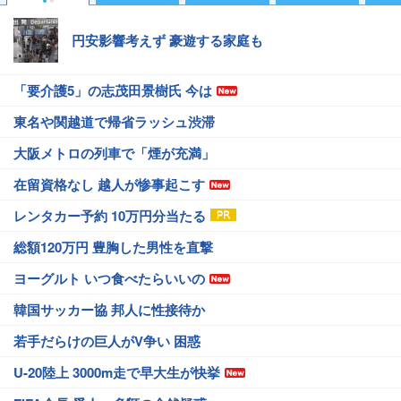
円安影響考えず 豪遊する家庭も
「要介護5」の志茂田景樹氏 今は
東名や関越道で帰省ラッシュ渋滞
大阪メトロの列車で「煙が充満」
在留資格なし 越人が惨事起こす
レンタカー予約 10万円分当たる
総額120万円 豊胸した男性を直撃
ヨーグルト いつ食べたらいいの
韓国サッカー協 邦人に性接待か
若手だらけの巨人がV争い 困惑
U-20陸上 3000m走で早大生が快挙