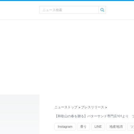
ニューストップ
プレスリリース
>
>
【和歌山の春を贈る】バターサンド専門店101より 
Instagram
香り
LINE
地産地消
ソ
YouTube
和歌山県