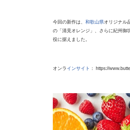
今回の新作は、
和歌山県
オリジナル
の「清見オレンジ」、さらに紀州御
役に据えました。
オンラ
インサイト
： https://www.butt