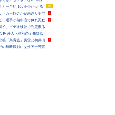
タカー予約 10万円分当たる
サッカー協会が疑惑巡り謝罪
ビー選手が熱中症で倒れ死亡
園初、ビデオ検証で判定覆る
FA会長 愛人へ多額の金銭疑惑
忠義「鳥貴族」実父と初共演
での無断撮影に女性アナ苦言