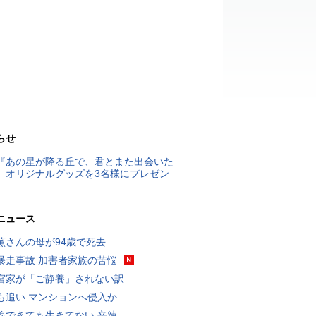
らせ
『あの星が降る丘で、君とまた出会いた
』オリジナルグッズを3名様にプレゼン
ニュース
薫さんの母が94歳で死去
暴走事故 加害者家族の苦悩
宮家が「ご静養」されない訳
も追い マンションへ侵入か
線できても生きてない 辛辣