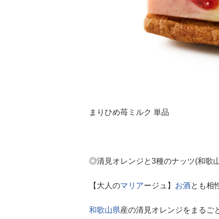
まりひめ苺ミルク 単品
◎清見オレンジと3種のナッツ(和歌山素
【大人の
マリア
ージュ】
お酒
とも相
和歌山県
産の清見オレンジをまるご