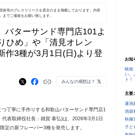
団体等のプレスリリースを原文のまま掲載しております。内容
」までご連絡をお願い致します。
】バターサンド専門店101よ
りひめ」や「清見オレン
作3種が3月1日(日)より登
お知
映画
い。
ト！
みんなの感想は？
主要
蓮池
とつ丁寧に手作りする和歌山バターサンド専門店1
池袋
代表取締役社長：雑賀 泰弘)は、2026年3月1日
秋篠
子ど
間限定の新フレーバー3種を発売します。
新幹