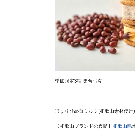
季節限定3種 集合写真
◎まりひめ苺ミルク(和歌山素材使用)(
【和歌山ブランドの真髄】
和歌山県