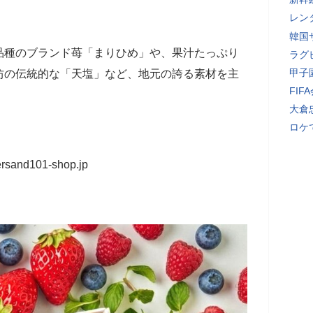
レン
韓国
品種のブランド苺「まりひめ」や、果汁たっぷり
ラグ
甲子
坊の伝統的な「天塩」など、地元の誇る素材を主
FI
大倉
ロケ
ersand101-shop.jp