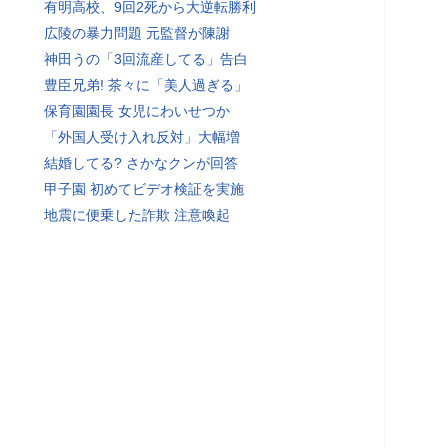
有明高校、9回2死から大逆転勝利
広陵の暴力問題 元監督が陳謝
神田うの「3回流産してる」告白
豊臣兄弟! 茶々に「美人過ぎる」
保育園園長 女児にわいせつか
「外国人受け入れ反対」大幅増
結婚してる? さかなクンが回答
甲子園 初めてビデオ検証を実施
地震に便乗した詐欺 注意喚起