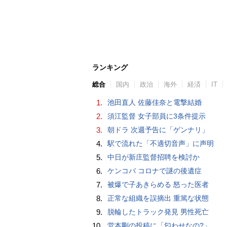
ランキング
総合
国内
政治
海外
経済
IT
1.
池田直人 佐藤佳奈と電撃結婚
2.
須江監督 女子部員に3条件提示
3.
朝ドラ 次週予告に「ゲンナリ」
4.
駅で流れた「不適切音声」に声明
5.
中日が新庄監督招聘を検討か
6.
ケンコバ コロナで謎の後遺症
7.
被爆で子あきらめる 怒った医者
8.
正常な組織を誤摘出 重篤な状態
9.
脱輪したトラック発見 男性死亡
10.
堂本剛の投稿に「匂わせなの?」