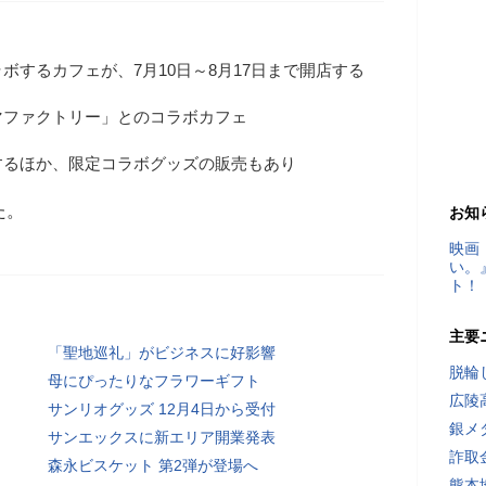
ボするカフェが、7月10日～8月17日まで開店する
マファクトリー」とのコラボカフェ
するほか、限定コラボグッズの販売もあり
た。
お知
映画
い。
ト！
主要
「聖地巡礼」がビジネスに好影響
脱輪
母にぴったりなフラワーギフト
広陵
サンリオグッズ 12月4日から受付
銀メ
サンエックスに新エリア開業発表
詐取
森永ビスケット 第2弾が登場へ
熊本