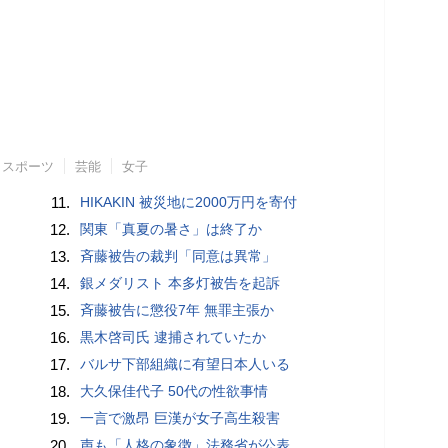
スポーツ
芸能
女子
11.
HIKAKIN 被災地に2000万円を寄付
12.
関東「真夏の暑さ」は終了か
13.
斉藤被告の裁判「同意は異常」
14.
銀メダリスト 本多灯被告を起訴
15.
斉藤被告に懲役7年 無罪主張か
16.
黒木啓司氏 逮捕されていたか
17.
バルサ下部組織に有望日本人いる
18.
大久保佳代子 50代の性欲事情
19.
一言で激昂 巨漢が女子高生殺害
20.
声も「人格の象徴」法務省が公表