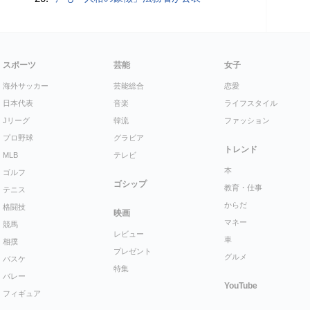
スポーツ
芸能
女子
海外サッカー
芸能総合
恋愛
日本代表
音楽
ライフスタイル
Jリーグ
韓流
ファッション
プロ野球
グラビア
トレンド
MLB
テレビ
本
ゴルフ
ゴシップ
教育・仕事
テニス
からだ
格闘技
映画
マネー
競馬
レビュー
車
相撲
プレゼント
グルメ
バスケ
特集
バレー
YouTube
フィギュア