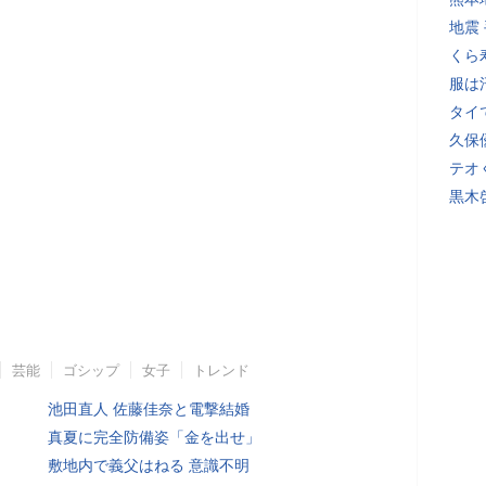
地震
くら
服は
タイ
久保
テオ
黒木
芸能
ゴシップ
女子
トレンド
池田直人 佐藤佳奈と電撃結婚
真夏に完全防備姿「金を出せ」
敷地内で義父はねる 意識不明