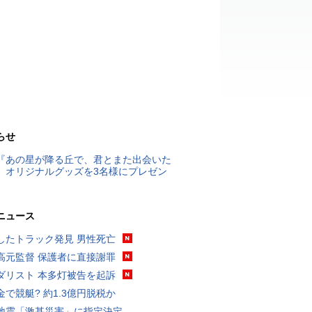
らせ
『あの星が降る丘で、君とまた出会いた
』オリジナルグッズを3名様にプレゼン
ニュース
したトラック発見 男性死亡
高元監督 保護者に直接謝罪
ダリスト 本多灯被告を起訴
金で競艇? 約1.3億円脱税か
地震「激甚災害」に指定決定