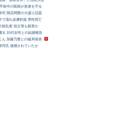
 手術中の医師が患者を守る
寿司 閉店間際の大盛り話題
汗で濡れ皮膚乾燥 男性死亡
で銃乱射 祖父母も殺害か
優太 10代女性との結婚報告
くん 加藤乃愛との破局発表
啓司氏 逮捕されていたか