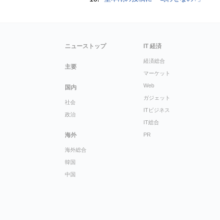
ニューストップ
IT 経済
経済総合
主要
マーケット
Web
国内
ガジェット
社会
ITビジネス
政治
IT総合
海外
PR
海外総合
韓国
中国