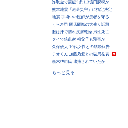
詐取金で競艇? 約1.3億円脱税か
熊本地震「激甚災害」に指定決定
地震 手術中の医師が患者を守る
くら寿司 閉店間際の大盛り話題
服は汗で濡れ皮膚乾燥 男性死亡
タイで銃乱射 祖父母も殺害か
久保優太 10代女性との結婚報告
テオくん 加藤乃愛との破局発表
黒木啓司氏 逮捕されていたか
もっと見る