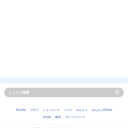
Peachy
ブログ
ショッピング
バンク
みんかぶ
みんかぶChoice
Kstyle
株探
プレスリリース