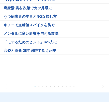
麻辣湯 具材次第でカツ丼級に
うつ病患者の本音とNGな接し方
キノコで血糖値スパイクを防ぐ
メンタルに良い影響を与える趣味
「モテるためのヒント」326人に
容姿と寿命 28年追跡で見えた差