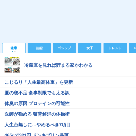
健康
芸能
ゴシップ
女子
トレンド
Y
冷蔵庫を見れば貯まる家かわかる
こじるり「人生最高体重」を更新
夏の寝不足 食事制限でも太る訳
体臭の原因 プロテインの可能性
医師が勧める 猫背解消の体操術
人生台無しに…やめるべき7項目
465gで321円 ドンキプリン品薄