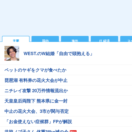
主要
国内
海外
IT 経済
ス
WEST.のW結婚「自由で頭抱える」
ペットのヤギをクマが食べたか
琵琶湖 有料券の花火大会が中止
ニチレイ攻撃 20万件情報流出か
天皇皇后両陛下 熊本県に金一封
中止の花火大会、3市が関与否定
「お金使えない症候群」FPが解説
井脇ノブ子さん 体重38kg減の今