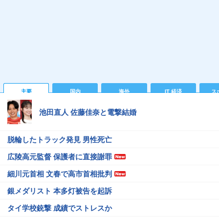
主要
国内
海外
IT 経済
ス
池田直人 佐藤佳奈と電撃結婚
脱輪したトラック発見 男性死亡
広陵高元監督 保護者に直接謝罪
細川元首相 文春で高市首相批判
銀メダリスト 本多灯被告を起訴
タイ学校銃撃 成績でストレスか