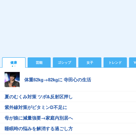
健康
芸能
ゴシップ
女子
トレンド
Y
体重62kg→82kgに 寺田心の生活
夏のむくみ対策 ツボ&反射区押し
紫外線対策がビタミンD不足に
母が娘に減量強要→家庭内別居へ
睡眠時の悩みを解消する過ごし方